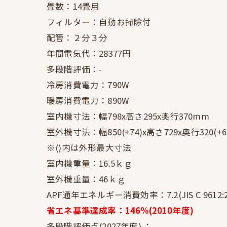
畳数：14畳用
フィルター：自動お掃除付
配管：２分３分
年間電気代：28377円
多段階評価：-
冷房消費電力：790W
暖房消費電力：890W
室内機寸法：幅798x高さ295x奥行370mm
室外機寸法：幅850(+74)x高さ729x奥行320(+6
※()内は外形最大寸法
室内機重量：16.5ｋｇ
室外機重量：46ｋｇ
APF通年エネルギー消費効率：7.2(JIS C 9612:2
省エネ基準達成率：146%(2010年度)
多段階評価点(2027年度) ：-