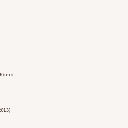
6)mm
013)