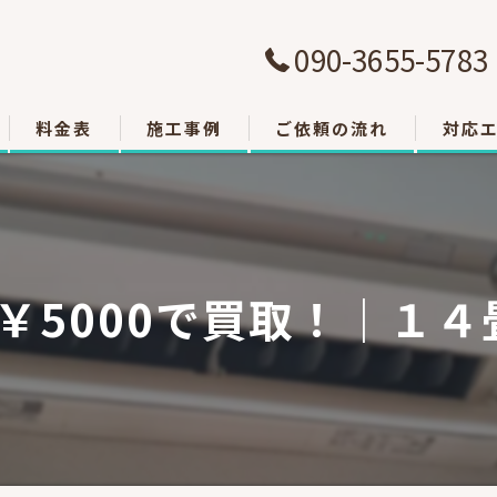
090-3655-5783
料金表
施工事例
ご依頼の流れ
対応
大津市
草津市
5000で買取！｜１４
栗東市
東近江
甲賀市