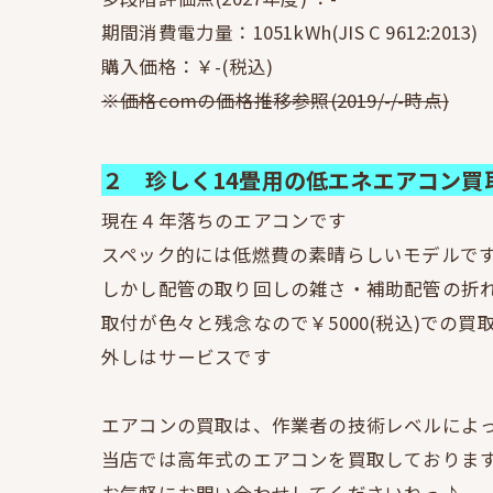
期間消費電力量：1051kWh(JIS C 9612:2013)
購入価格：￥-(税込)
※価格comの価格推移参照(2019/-/-時点)
２ 珍しく14畳用の低エネエアコン買
現在４年落ちのエアコンです
スペック的には低燃費の素晴らしいモデルで
しかし配管の取り回しの雑さ・補助配管の折
取付が色々と残念なので￥5000(税込)での
外しはサービスです
エアコンの買取は、作業者の技術レベルによ
当店では高年式のエアコンを買取しておりま