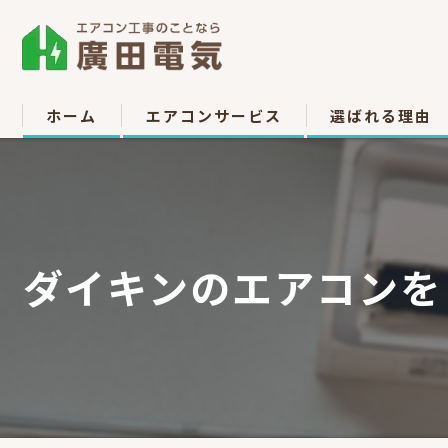
ホーム
エアコンサービス
選ばれる理由
エアコン取付
お客様の声
エアコン取り外し
ダイキンのエアコンを￥
エアコン移設
中古販売
高所作業