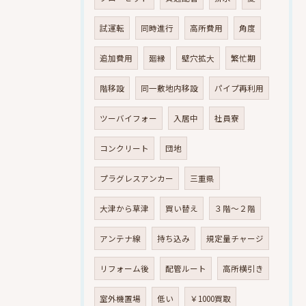
試運転
同時進行
高所費用
角度
追加費用
廻縁
壁穴拡大
繁忙期
階移設
同一敷地内移設
パイプ再利用
ツーバイフォー
入居中
社員寮
コンクリート
団地
プラグレスアンカー
三重県
大津から草津
買い替え
３階～２階
アンテナ線
持ち込み
規定量チャージ
リフォーム後
配管ルート
高所横引き
室外機置場
低い
￥1000買取