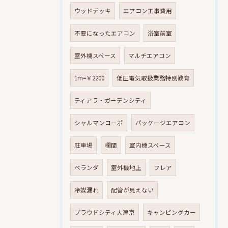
ウッドデッキ
エアコン工事費用
不要になったエアコン
浴室前室
室外機スペース
マルチエアコン
1m=￥2200
低圧電気取扱業務特別教育
ティアラ・ガーデンシティ
シャルマンコーポ
パッケージエアコン
駐車場
欄間
室内機スペース
ベランダ
室外機地上
フレア
冷媒漏れ
配管が見えない
プラウドシティ大津京
キャンピングカー