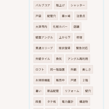
バルブコア
階上げ
シャッター
戸袋
配管穴
霧ヶ峰
注意点
大津市内
化粧カバー
店舗
壁面アングル
上から下
修理
貫通スリーブ
現状復帰
緊急対応
外壁タイル
換気
アングル再利用
ロフト
同一階設置
外観
美しさ
お掃除機能
販売中
戸建
２階
暑い
新品配管
リフォーム
壁穴
段差
タテ桟
電力量計
構造物