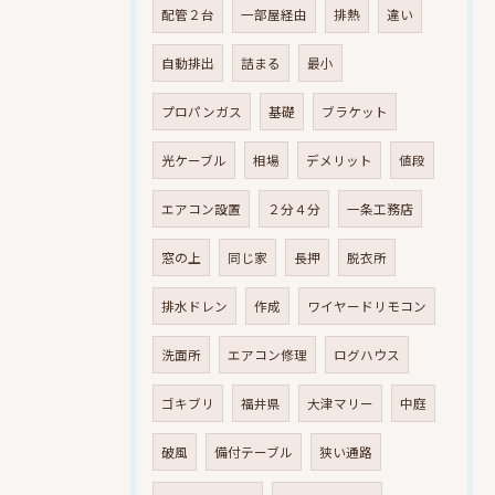
配管２台
一部屋経由
排熱
違い
自動排出
詰まる
最小
プロパンガス
基礎
ブラケット
光ケーブル
相場
デメリット
値段
エアコン設置
２分４分
一条工務店
窓の上
同じ家
長押
脱衣所
排水ドレン
作成
ワイヤードリモコン
洗面所
エアコン修理
ログハウス
ゴキブリ
福井県
大津マリー
中庭
破風
備付テーブル
狭い通路