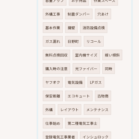
容量アップ
お手持品
作業スペース
外構工事
制震ダンパー
穴あけ
基本作業
擁壁
消防設備点検
ガス漏れ
日野町
リコール
無料点検回収
室内機サイズ
緩い傾斜
購入時の注意
光ファイバー
同時
ヤフオク
電気設備
LPガス
保安距離
エコキュート
古物商
外構
レイアウト
メンテナンス
仕事始め
第二種電気工事士
登録電気工事業者
インシュロック