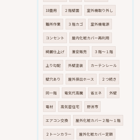
18畳用
２階壁面
室外機取り外し
難所作業
３階カゴ
室外機電源
コンセント
屋内化粧カバー再利用
綺麗仕上げ
激安販売
３階～１階
上り勾配
外壁塗装
カーテンレール
壁穴あり
屋外排出ホース
２つ続き
同一階
電気代高騰
省エネ
外壁
電材
高気密住宅
野洲市
エアコン交換
屋外化粧カバー２階～１階
２トーンカラー
屋外化粧カバー定額