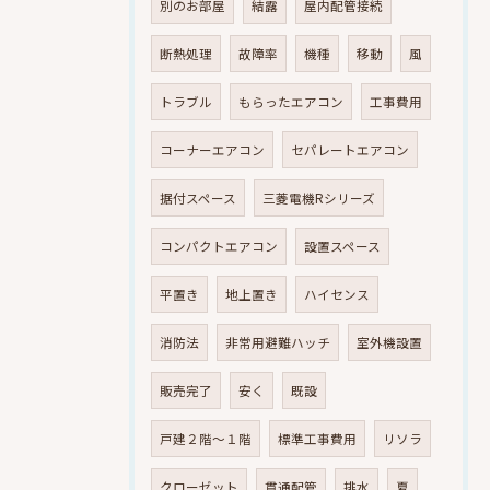
別のお部屋
結露
屋内配管接続
断熱処理
故障率
機種
移動
風
トラブル
もらったエアコン
工事費用
コーナーエアコン
セパレートエアコン
据付スペース
三菱電機Rシリーズ
コンパクトエアコン
設置スペース
平置き
地上置き
ハイセンス
消防法
非常用避難ハッチ
室外機設置
販売完了
安く
既設
戸建２階～１階
標準工事費用
リソラ
クローゼット
貫通配管
排水
夏