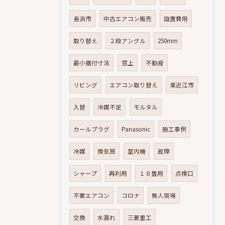
長浜市
中古エアコン販売
設置費用
取り替え
２段アングル
250mm
最小据付寸法
窓上
不動産
リビング
エアコン取り替え
東近江市
入替
冷媒不足
モルタル
カールプラグ
Panasonic
施工事例
冷媒
換気扇
室内機
故障
シャープ
再利用
１８畳用
点検口
不要エアコン
コロナ
無人現場
交換
水漏れ
三菱重工