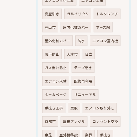
エアコン無料回収
エアコン工事
真空引き
ガルバリウム
トルクレンチ
守山市
屋内化粧カバー
アース線
屋外化粧カバー
防水
エアコン室内機
落下防止
大津市
日立
ガス漏れ防止
テープ巻き
エアコン入替
配管再利用
ホームページ
リニューアル
手抜き工事
買取
エアコン取り外し
京都市
屋根アングル
コンセント交換
東芝
室外機移設
業界
手抜き