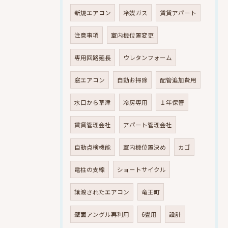
新規エアコン
冷媒ガス
賃貸アパート
注意事項
室内機位置変更
専用回路延長
ウレタンフォーム
窓エアコン
自動お掃除
配管追加費用
水口から草津
冷房専用
１年保管
賃貸管理会社
アパート管理会社
自動点検機能
室内機位置決め
カゴ
電柱の支線
ショートサイクル
譲渡されたエアコン
竜王町
壁面アングル再利用
6畳用
設計