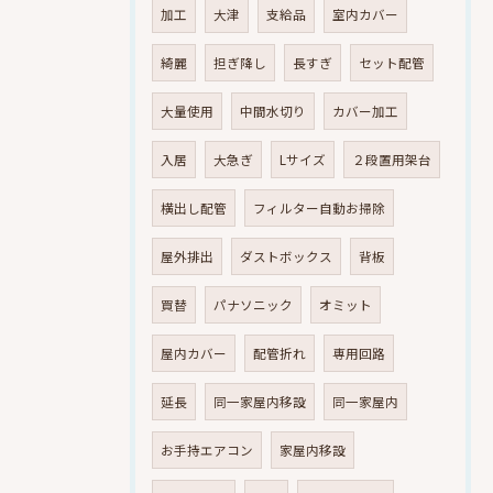
加工
大津
支給品
室内カバー
綺麗
担ぎ降し
長すぎ
セット配管
大量使用
中間水切り
カバー加工
入居
大急ぎ
Lサイズ
２段置用架台
横出し配管
フィルター自動お掃除
屋外排出
ダストボックス
背板
買替
パナソニック
オミット
屋内カバー
配管折れ
専用回路
延長
同一家屋内移設
同一家屋内
お手持エアコン
家屋内移設