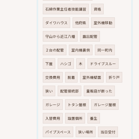
石綿作業主任者技能講習
資格
ダイワハウス
他府県
室外機移動
守山から近江八幡
露出配管
２台の配管
室内機裏側
同一町内
下屋
ハシゴ
木
ドライブスルー
交換費用
脱着
室外機壁面
折り戸
狭い
配管接続部
量販店が断った
ガレージ
トタン屋根
ガレージ屋根
入替費用
設置個所
養生
パイプスペース
狭い場所
当日受付