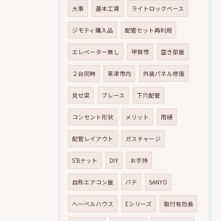
大事
基本工賃
ライトロックベース
ジモティ購入品
配管セット再利用
エレベーター無し
甲賀市
空き部屋
２台同時
草津市内
外装パネル修復
見せ梁
ブレース
下穴配管
コンセント形状
メリット
雨樋
配管レイアウト
ガスチャージ
S’Bナット
DIY
お手持
自称エアコン屋
パテ
SANYO
へーベルハウス
Eシリーズ
取付有効長