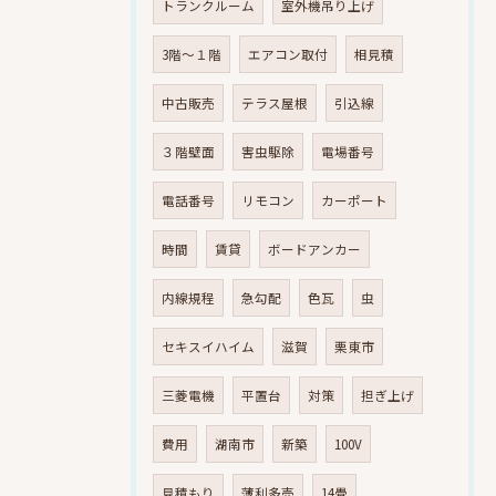
トランクルーム
室外機吊り上げ
3階～１階
エアコン取付
相見積
中古販売
テラス屋根
引込線
３階壁面
害虫駆除
電場番号
電話番号
リモコン
カーポート
時間
賃貸
ボードアンカー
内線規程
急勾配
色瓦
虫
セキスイハイム
滋賀
栗東市
三菱電機
平置台
対策
担ぎ上げ
費用
湖南市
新築
100V
見積もり
薄利多売
14畳