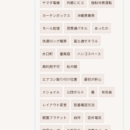
ヤマダ電機
外壁にビス
強制冷房運転
カーテンボックス
冷暖房兼用
モール処理
窓貫通パネル
あったか
快適ロング暖房
富士通ゼネラル
水口町
量販店
ハシゴスペース
再利用不可
柱の間
エアコン取り付け位置
最初が肝心
ナショナル
公団ボルト
蓋
有効長
レイアウト変更
型番確認方法
壁面ブラケット
自作
安井電気