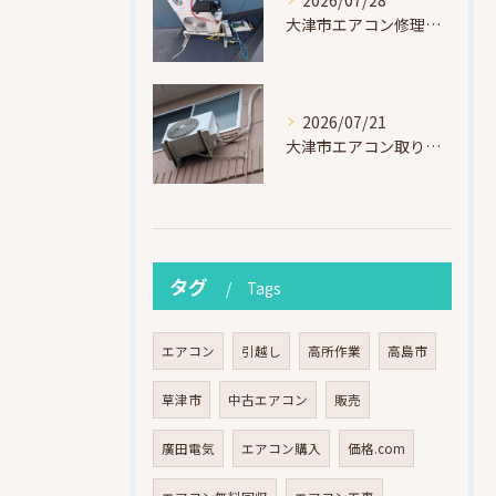
2026/07/28
大津市エアコン修理｜冷媒漏れを特定！高所作業で東芝RAS-F221ARTを修理・ガスチャージ
2026/07/21
大津市エアコン取り付け｜他社で断られたマンション3階の壁面アングル高所作業（ハイセンス HA-J22H-W・プレジーオビワコ）
タグ
Tags
エアコン
引越し
高所作業
高島市
草津市
中古エアコン
販売
廣田電気
エアコン購入
価格.com