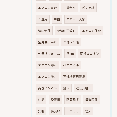
エアコン買取
工賃無料
ビケ足場
６畳用
中古
アパート大家
管理物件
配管廊下渡し
エアコン移設
室外機天吊り
２階～１階
外壁リフォーム
25cm
変換ユニオン
エアコン部材
ペアコイル
エアコン撤去
室外機専用置場
高さ２５ｃｍ
落下
近江八幡市
沖島
設置幅
配管延長
構造図面
穴明
筋交い
コウモリ
侵入