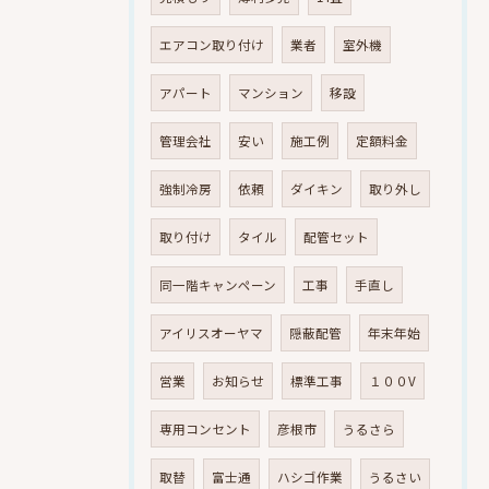
エアコン取り付け
業者
室外機
アパート
マンション
移設
管理会社
安い
施工例
定額料金
強制冷房
依頼
ダイキン
取り外し
取り付け
タイル
配管セット
同一階キャンペーン
工事
手直し
アイリスオーヤマ
隠蔽配管
年末年始
営業
お知らせ
標準工事
１００V
専用コンセント
彦根市
うるさら
取替
富士通
ハシゴ作業
うるさい