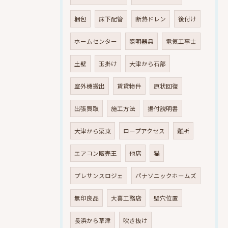
梱包
床下配管
断熱ドレン
後付け
ホームセンター
照明器具
電気工事士
土壁
玉掛け
大津から石部
室外機搬出
賃貸物件
原状回復
出張買取
施工方法
据付説明書
大津から栗東
ロープアクセス
難所
エアコン販売王
他店
猫
プレサンスロジェ
パナソニックホームズ
無印良品
大喜工務店
壁穴位置
長浜から草津
吹き抜け