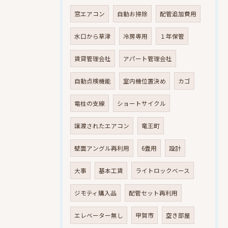
窓エアコン
自動お掃除
配管追加費用
水口から草津
冷房専用
１年保管
賃貸管理会社
アパート管理会社
自動点検機能
室内機位置決め
カゴ
電柱の支線
ショートサイクル
譲渡されたエアコン
竜王町
壁面アングル再利用
6畳用
設計
大事
基本工賃
ライトロックベース
ジモティ購入品
配管セット再利用
エレベーター無し
甲賀市
空き部屋