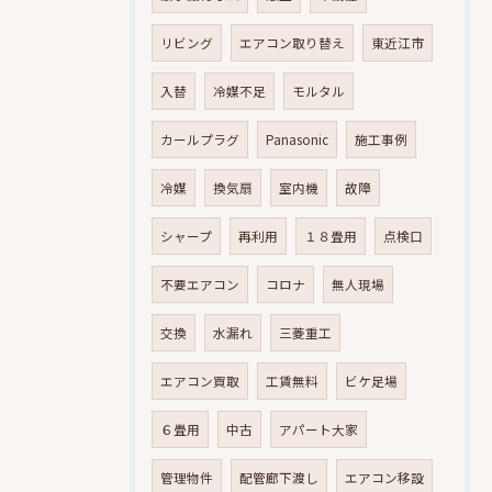
リビング
エアコン取り替え
東近江市
入替
冷媒不足
モルタル
カールプラグ
Panasonic
施工事例
冷媒
換気扇
室内機
故障
シャープ
再利用
１８畳用
点検口
不要エアコン
コロナ
無人現場
交換
水漏れ
三菱重工
エアコン買取
工賃無料
ビケ足場
６畳用
中古
アパート大家
管理物件
配管廊下渡し
エアコン移設