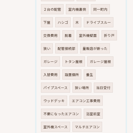
２台の配管
室内機裏側
同一町内
下屋
ハシゴ
木
ドライブスルー
交換費用
脱着
室外機壁面
折り戸
狭い
配管接続部
量販店が断った
ガレージ
トタン屋根
ガレージ屋根
入替費用
設置個所
養生
パイプスペース
狭い場所
当日受付
ウッドデッキ
エアコン工事費用
不要になったエアコン
浴室前室
室外機スペース
マルチエアコン