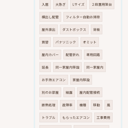
入居
大急ぎ
Lサイズ
２段置用架台
横出し配管
フィルター自動お掃除
屋外排出
ダストボックス
背板
買替
パナソニック
オミット
屋内カバー
配管折れ
専用回路
延長
同一家屋内移設
同一家屋内
お手持エアコン
家屋内移設
別のお部屋
結露
屋内配管接続
断熱処理
故障率
機種
移動
風
トラブル
もらったエアコン
工事費用