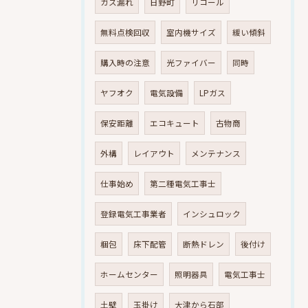
ガス漏れ
日野町
リコール
無料点検回収
室内機サイズ
緩い傾斜
購入時の注意
光ファイバー
同時
ヤフオク
電気設備
LPガス
保安距離
エコキュート
古物商
外構
レイアウト
メンテナンス
仕事始め
第二種電気工事士
登録電気工事業者
インシュロック
梱包
床下配管
断熱ドレン
後付け
ホームセンター
照明器具
電気工事士
土壁
玉掛け
大津から石部