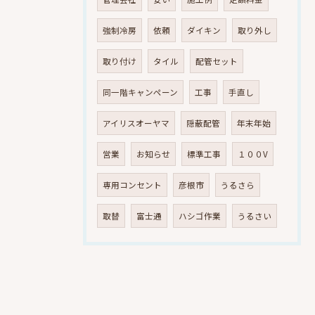
強制冷房
依頼
ダイキン
取り外し
取り付け
タイル
配管セット
同一階キャンペーン
工事
手直し
アイリスオーヤマ
隠蔽配管
年末年始
営業
お知らせ
標準工事
１００V
専用コンセント
彦根市
うるさら
取替
富士通
ハシゴ作業
うるさい