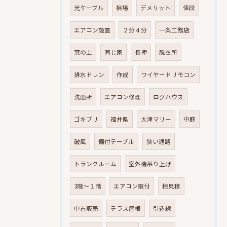
光ケーブル
相場
デメリット
値段
エアコン設置
２分４分
一条工務店
窓の上
同じ家
長押
脱衣所
排水ドレン
作成
ワイヤードリモコン
洗面所
エアコン修理
ログハウス
ゴキブリ
福井県
大津マリー
中庭
破風
備付テーブル
狭い通路
トランクルーム
室外機吊り上げ
3階～１階
エアコン取付
相見積
中古販売
テラス屋根
引込線