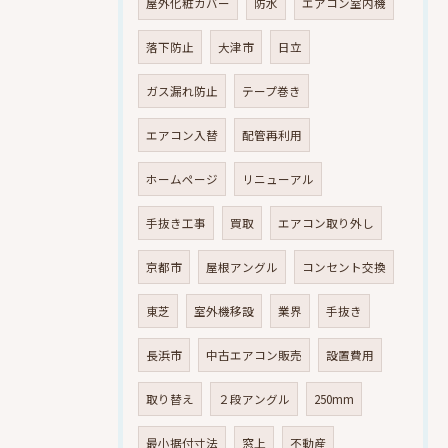
屋外化粧カバー
防水
エアコン室内機
落下防止
大津市
日立
ガス漏れ防止
テープ巻き
エアコン入替
配管再利用
ホームページ
リニューアル
手抜き工事
買取
エアコン取り外し
京都市
屋根アングル
コンセント交換
東芝
室外機移設
業界
手抜き
長浜市
中古エアコン販売
設置費用
取り替え
２段アングル
250mm
最小据付寸法
窓上
不動産