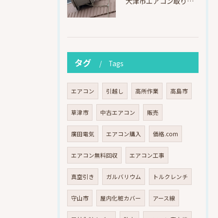
大津市エアコン取り付け｜他社で断られたマンション3階の壁面アングル高所作業（ハイセンス HA-J22H-W・プレジーオビワコ）
タグ
Tags
エアコン
引越し
高所作業
高島市
草津市
中古エアコン
販売
廣田電気
エアコン購入
価格.com
エアコン無料回収
エアコン工事
真空引き
ガルバリウム
トルクレンチ
守山市
屋内化粧カバー
アース線