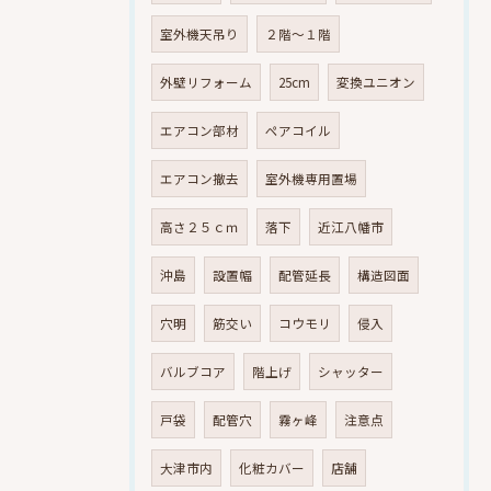
室外機天吊り
２階～１階
外壁リフォーム
25cm
変換ユニオン
エアコン部材
ペアコイル
エアコン撤去
室外機専用置場
高さ２５ｃｍ
落下
近江八幡市
沖島
設置幅
配管延長
構造図面
穴明
筋交い
コウモリ
侵入
バルブコア
階上げ
シャッター
戸袋
配管穴
霧ヶ峰
注意点
大津市内
化粧カバー
店舗