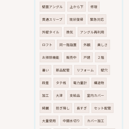
壁面アングル
上から下
修理
貫通スリーブ
現状復帰
緊急対応
外壁タイル
換気
アングル再利用
ロフト
同一階設置
外観
美しさ
お掃除機能
販売中
戸建
２階
暑い
新品配管
リフォーム
壁穴
段差
タテ桟
電力量計
構造物
加工
大津
支給品
室内カバー
綺麗
担ぎ降し
長すぎ
セット配管
大量使用
中間水切り
カバー加工