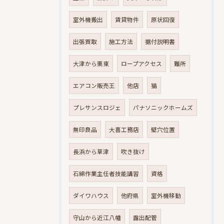
室外機搬出
賃貸物件
原状回復
出張買取
施工方法
据付説明書
大津から栗東
ロープアクセス
難所
エアコン販売王
他店
猫
プレサンスロジェ
パナソニックホームズ
無印良品
大喜工務店
壁穴位置
長浜から草津
吹き抜け
石綿作業主任者技能講習
資格
ダイワハウス
他府県
室外機移動
守山から近江八幡
露出配管