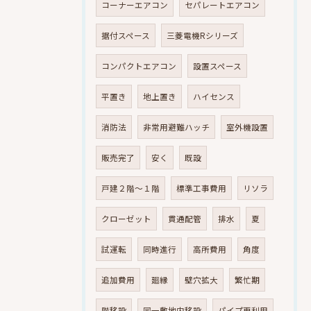
コーナーエアコン
セパレートエアコン
据付スペース
三菱電機Rシリーズ
コンパクトエアコン
設置スペース
平置き
地上置き
ハイセンス
消防法
非常用避難ハッチ
室外機設置
販売完了
安く
既設
戸建２階～１階
標準工事費用
リソラ
クローゼット
貫通配管
排水
夏
試運転
同時進行
高所費用
角度
追加費用
廻縁
壁穴拡大
繁忙期
階移設
同一敷地内移設
パイプ再利用