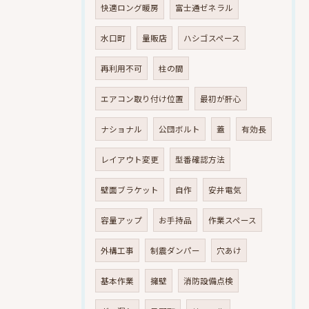
快適ロング暖房
富士通ゼネラル
水口町
量販店
ハシゴスペース
再利用不可
柱の間
エアコン取り付け位置
最初が肝心
ナショナル
公団ボルト
蓋
有効長
レイアウト変更
型番確認方法
壁面ブラケット
自作
安井電気
容量アップ
お手持品
作業スペース
外構工事
制震ダンパー
穴あけ
基本作業
擁壁
消防設備点検