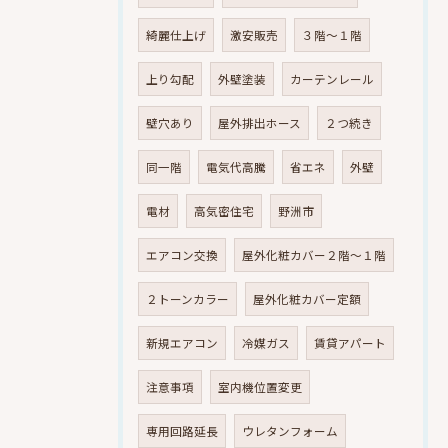
綺麗仕上げ
激安販売
３階～１階
上り勾配
外壁塗装
カーテンレール
壁穴あり
屋外排出ホース
２つ続き
同一階
電気代高騰
省エネ
外壁
電材
高気密住宅
野洲市
エアコン交換
屋外化粧カバー２階～１階
２トーンカラー
屋外化粧カバー定額
新規エアコン
冷媒ガス
賃貸アパート
注意事項
室内機位置変更
専用回路延長
ウレタンフォーム