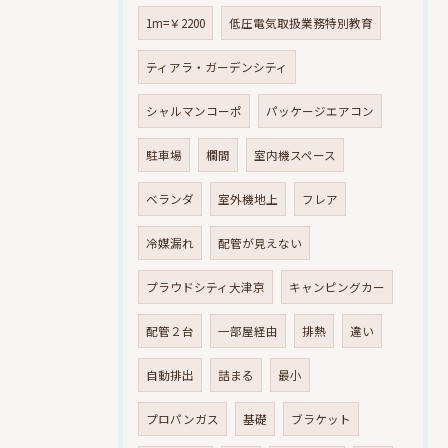
1m=￥2200
低圧電気取扱業務特別教育
ティアラ・ガーデンシティ
シャルマンコーポ
パッケージエアコン
駐車場
欄間
室内機スペース
ベランダ
室外機地上
フレア
冷媒漏れ
配管が見えない
プラウドシティ大津京
キャンピングカー
配管２台
一部屋経由
排熱
違い
自動排出
詰まる
最小
プロパンガス
基礎
ブラケット