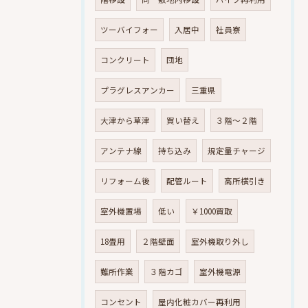
ツーバイフォー
入居中
社員寮
コンクリート
団地
プラグレスアンカー
三重県
大津から草津
買い替え
３階～２階
アンテナ線
持ち込み
規定量チャージ
リフォーム後
配管ルート
高所横引き
室外機置場
低い
￥1000買取
18畳用
２階壁面
室外機取り外し
難所作業
３階カゴ
室外機電源
コンセント
屋内化粧カバー再利用