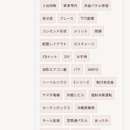
２台同時
草津市内
外装パネル修復
見せ梁
ブレース
下穴配管
コンセント形状
メリット
雨樋
配管レイアウト
ガスチャージ
S’Bナット
DIY
お手持
自称エアコン屋
パテ
SANYO
へーベルハウス
Eシリーズ
取付有効長
ヤマダ電機
外壁にビス
強制冷房運転
カーテンボックス
冷暖房兼用
モール処理
窓貫通パネル
あったか