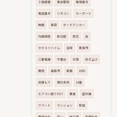
３階壁面
害虫駆除
電場番号
電話番号
リモコン
カーポート
時間
賃貸
ボードアンカー
内線規程
急勾配
色瓦
虫
セキスイハイム
滋賀
栗東市
三菱電機
平置台
対策
担ぎ上げ
費用
湖南市
新築
100V
見積もり
薄利多売
14畳
エアコン取り付け
業者
室外機
アパート
マンション
移設
管理会社
安い
施工例
定額料金