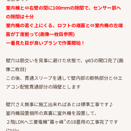
室内機と⇔右壁の間に100ｍｍの隙間で、センサー部へ
の隙間は十分
室内機の直ぐ上にくる、ロフトの端面と⇔室内機の左端
面が丁度揃って(画像一枚目参照)
一番見た目が良いプランで作業開始！
壁穴は筋交いを見事に避けた状態で、φ65の開口完了(画
像二枚目)
この後、貫通スリーブを通して壁内部の断熱部分と⇔エ
アコン配管貫通部分の隔壁とします
壁穴さえ無事に施工出来ればあとは標準工事です♪
室内機設置個所の真裏に室外機を設置して、
２階LDKへ三菱電機“霧ヶ峰”の18畳用の工事完了です
(*^^)v