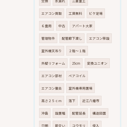
交換
水漏れ
三菱重工
エアコン買取
工賃無料
ビケ足場
６畳用
中古
アパート大家
管理物件
配管廊下渡し
エアコン移設
室外機天吊り
２階～１階
外壁リフォーム
25cm
変換ユニオン
エアコン部材
ペアコイル
エアコン撤去
室外機専用置場
高さ２５ｃｍ
落下
近江八幡市
沖島
設置幅
配管延長
構造図面
穴明
筋交い
コウモリ
侵入