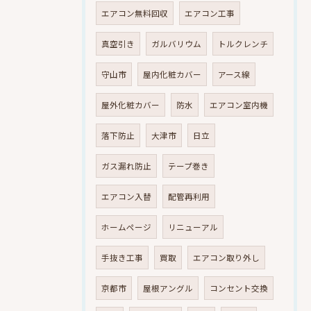
エアコン無料回収
エアコン工事
真空引き
ガルバリウム
トルクレンチ
守山市
屋内化粧カバー
アース線
屋外化粧カバー
防水
エアコン室内機
落下防止
大津市
日立
ガス漏れ防止
テープ巻き
エアコン入替
配管再利用
ホームページ
リニューアル
手抜き工事
買取
エアコン取り外し
京都市
屋根アングル
コンセント交換