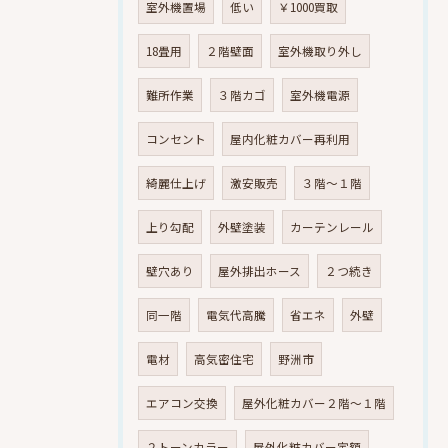
室外機置場
低い
￥1000買取
18畳用
２階壁面
室外機取り外し
難所作業
３階カゴ
室外機電源
コンセント
屋内化粧カバー再利用
綺麗仕上げ
激安販売
３階～１階
上り勾配
外壁塗装
カーテンレール
壁穴あり
屋外排出ホース
２つ続き
同一階
電気代高騰
省エネ
外壁
電材
高気密住宅
野洲市
エアコン交換
屋外化粧カバー２階～１階
２トーンカラー
屋外化粧カバー定額