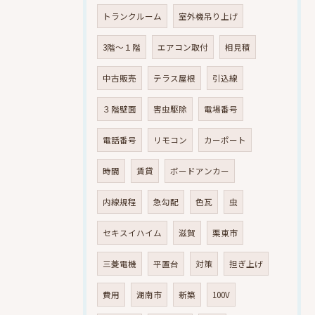
トランクルーム
室外機吊り上げ
3階～１階
エアコン取付
相見積
中古販売
テラス屋根
引込線
３階壁面
害虫駆除
電場番号
電話番号
リモコン
カーポート
時間
賃貸
ボードアンカー
内線規程
急勾配
色瓦
虫
セキスイハイム
滋賀
栗東市
三菱電機
平置台
対策
担ぎ上げ
費用
湖南市
新築
100V