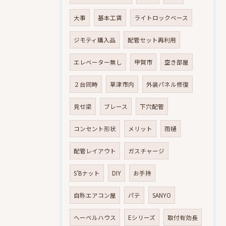
大事
基本工賃
ライトロックベース
ジモティ購入品
配管セット再利用
エレベーター無し
甲賀市
空き部屋
２台同時
草津市内
外装パネル修復
見せ梁
ブレース
下穴配管
コンセント形状
メリット
雨樋
配管レイアウト
ガスチャージ
S’Bナット
DIY
お手持
自称エアコン屋
パテ
SANYO
へーベルハウス
Eシリーズ
取付有効長