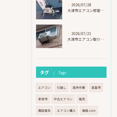
2026/07/28
大津市エアコン修理｜冷媒漏れを特定！高所作業で東芝RAS-F221ARTを修理・ガスチャージ
2026/07/21
大津市エアコン取り付け｜他社で断られたマンション3階の壁面アングル高所作業（ハイセンス HA-J22H-W・プレジーオビワコ）
タグ
Tags
エアコン
引越し
高所作業
高島市
草津市
中古エアコン
販売
廣田電気
エアコン購入
価格.com