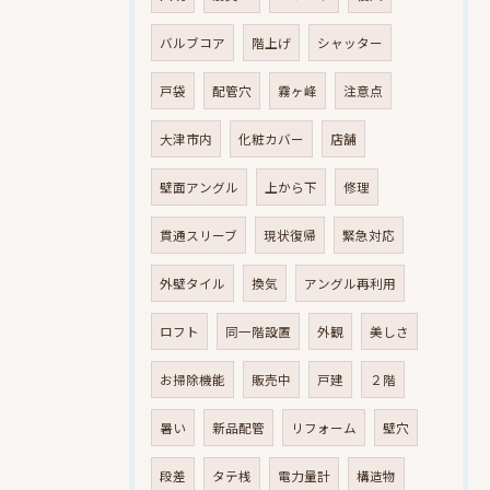
バルブコア
階上げ
シャッター
戸袋
配管穴
霧ヶ峰
注意点
大津市内
化粧カバー
店舗
壁面アングル
上から下
修理
貫通スリーブ
現状復帰
緊急対応
外壁タイル
換気
アングル再利用
ロフト
同一階設置
外観
美しさ
お掃除機能
販売中
戸建
２階
暑い
新品配管
リフォーム
壁穴
段差
タテ桟
電力量計
構造物