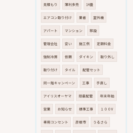
見積もり
薄利多売
14畳
エアコン取り付け
業者
室外機
アパート
マンション
移設
管理会社
安い
施工例
定額料金
強制冷房
依頼
ダイキン
取り外し
取り付け
タイル
配管セット
同一階キャンペーン
工事
手直し
アイリスオーヤマ
隠蔽配管
年末年始
営業
お知らせ
標準工事
１００V
専用コンセント
彦根市
うるさら