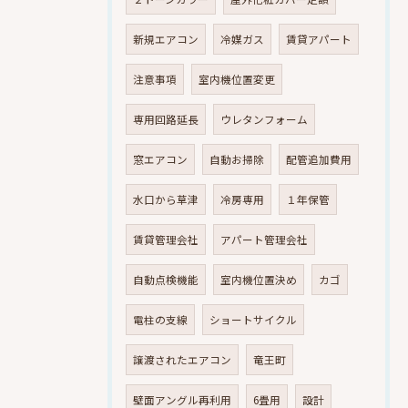
新規エアコン
冷媒ガス
賃貸アパート
注意事項
室内機位置変更
専用回路延長
ウレタンフォーム
窓エアコン
自動お掃除
配管追加費用
水口から草津
冷房専用
１年保管
賃貸管理会社
アパート管理会社
自動点検機能
室内機位置決め
カゴ
電柱の支線
ショートサイクル
譲渡されたエアコン
竜王町
壁面アングル再利用
6畳用
設計