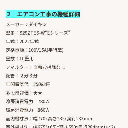
２ エアコン工事の機種詳細
メーカー：ダイキン
型番：S28ZTES-W“Eシリーズ”
年式：2022年式
定格電源：100V15A(平行型)
畳数：10畳用
フィルター：自動お掃除なし
配管：２分３分
年間電気代 25083円
多段階評価：★★
冷房消費電力 780W
暖房消費電力 860W
室内機寸法：幅770x高さ285x奥行233mm
室外機寸法：幅675(+65)x高さ550x奥行284mm(+42)