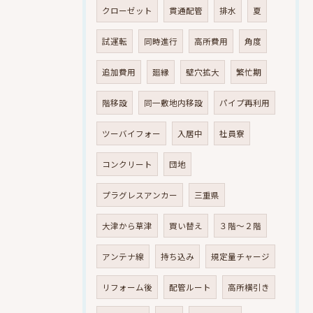
クローゼット
貫通配管
排水
夏
試運転
同時進行
高所費用
角度
追加費用
廻縁
壁穴拡大
繁忙期
階移設
同一敷地内移設
パイプ再利用
ツーバイフォー
入居中
社員寮
コンクリート
団地
プラグレスアンカー
三重県
大津から草津
買い替え
３階～２階
アンテナ線
持ち込み
規定量チャージ
リフォーム後
配管ルート
高所横引き