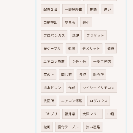
配管２台
一部屋経由
排熱
違い
自動排出
詰まる
最小
プロパンガス
基礎
ブラケット
光ケーブル
相場
デメリット
値段
エアコン設置
２分４分
一条工務店
窓の上
同じ家
長押
脱衣所
排水ドレン
作成
ワイヤードリモコン
洗面所
エアコン修理
ログハウス
ゴキブリ
福井県
大津マリー
中庭
破風
備付テーブル
狭い通路