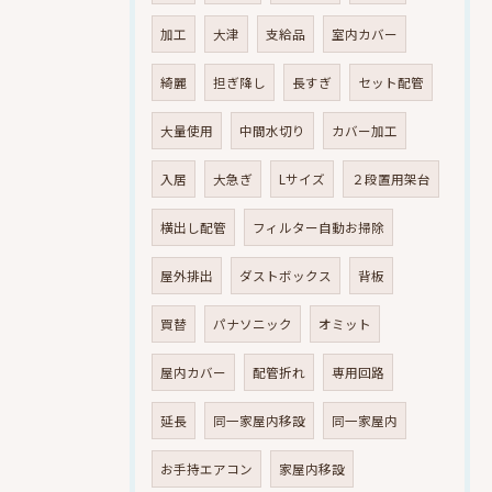
加工
大津
支給品
室内カバー
綺麗
担ぎ降し
長すぎ
セット配管
大量使用
中間水切り
カバー加工
入居
大急ぎ
Lサイズ
２段置用架台
横出し配管
フィルター自動お掃除
屋外排出
ダストボックス
背板
買替
パナソニック
オミット
屋内カバー
配管折れ
専用回路
延長
同一家屋内移設
同一家屋内
お手持エアコン
家屋内移設