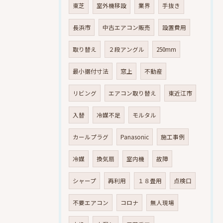
東芝
室外機移設
業界
手抜き
長浜市
中古エアコン販売
設置費用
取り替え
２段アングル
250mm
最小据付寸法
窓上
不動産
リビング
エアコン取り替え
東近江市
入替
冷媒不足
モルタル
カールプラグ
Panasonic
施工事例
冷媒
換気扇
室内機
故障
シャープ
再利用
１８畳用
点検口
不要エアコン
コロナ
無人現場