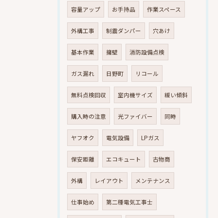
容量アップ
お手持品
作業スペース
外構工事
制震ダンパー
穴あけ
基本作業
擁壁
消防設備点検
ガス漏れ
日野町
リコール
無料点検回収
室内機サイズ
緩い傾斜
購入時の注意
光ファイバー
同時
ヤフオク
電気設備
LPガス
保安距離
エコキュート
古物商
外構
レイアウト
メンテナンス
仕事始め
第二種電気工事士