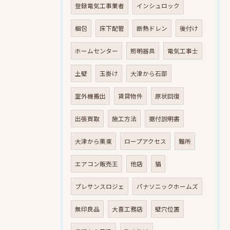
登録電気工事業者
インシュロック
梱包
床下配管
断熱ドレン
後付け
ホームセンター
照明器具
電気工事士
土壁
玉掛け
大津から石部
室外機搬出
賃貸物件
原状回復
出張買取
施工方法
据付説明書
大津から栗東
ロープアクセス
難所
エアコン販売王
他店
猫
プレサンスロジェ
パナソニックホームズ
無印良品
大喜工務店
壁穴位置