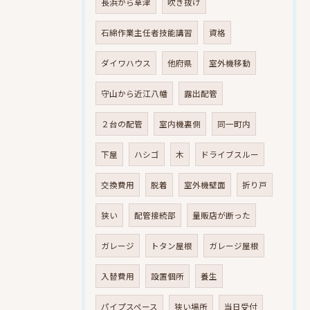
長浜から草津
吹き抜け
石綿作業主任者技能講習
資格
ダイワハウス
他府県
室外機移動
守山から近江八幡
露出配管
２台の配管
室内機裏側
同一町内
下屋
ハシゴ
木
ドライブスルー
交換費用
脱着
室外機壁面
折り戸
狭い
配管接続部
量販店が断った
ガレージ
トタン屋根
ガレージ屋根
入替費用
設置個所
養生
パイプスペース
狭い場所
当日受付