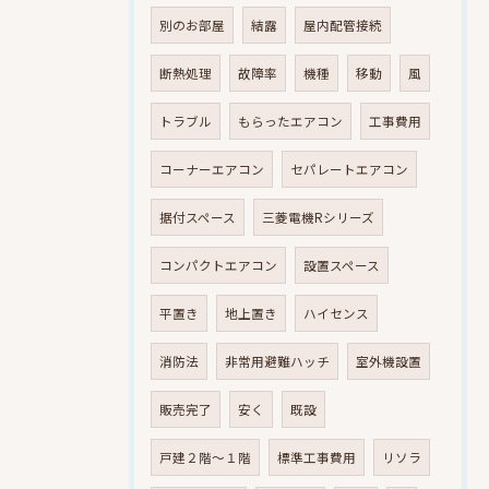
別のお部屋
結露
屋内配管接続
断熱処理
故障率
機種
移動
風
トラブル
もらったエアコン
工事費用
コーナーエアコン
セパレートエアコン
据付スペース
三菱電機Rシリーズ
コンパクトエアコン
設置スペース
平置き
地上置き
ハイセンス
消防法
非常用避難ハッチ
室外機設置
販売完了
安く
既設
戸建２階～１階
標準工事費用
リソラ