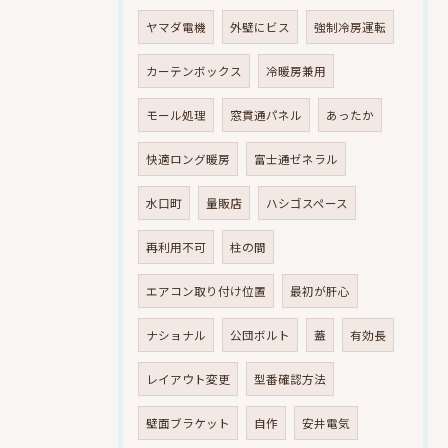
ヤマダ電機
外壁にビス
強制冷房運転
カーテンボックス
冷暖房兼用
モール処理
窓貫通パネル
あったか
快適ロング暖房
富士通ゼネラル
水口町
量販店
ハシゴスペース
再利用不可
柱の間
エアコン取り付け位置
最初が肝心
ナショナル
公団ボルト
蓋
有効長
レイアウト変更
型番確認方法
壁面ブラケット
自作
安井電気