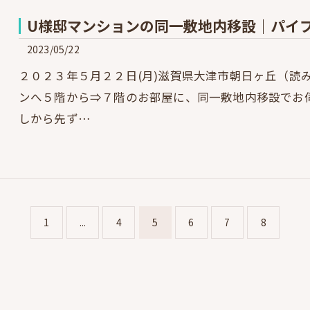
U様邸マンションの同一敷地内移設｜パイ
2023/05/22
２０２３年５月２２日(月)滋賀県大津市朝日ヶ丘（読
ンへ５階から⇒７階のお部屋に、同一敷地内移設でお
しから先ず…
1
...
4
5
6
7
8