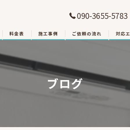
090-3655-5783
料金表
施工事例
ご依頼の流れ
対応
大津市
草津市
ブログ
栗東市
東近江
甲賀市