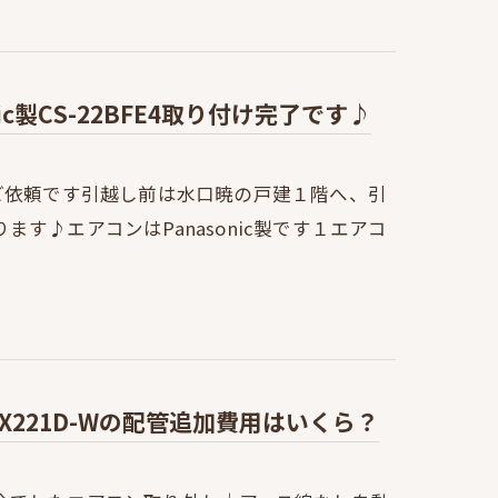
c製CS-22BFE4取り付け完了です♪
ご依頼です引越し前は水口暁の戸建１階へ、引
す♪エアコンはPanasonic製です１エアコ
EX221D-Wの配管追加費用はいくら？