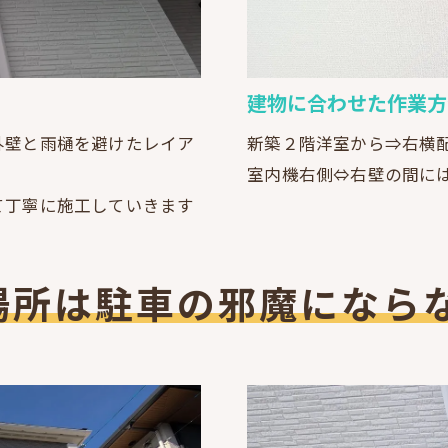
建物に合わせた作業方
外壁と雨樋を避けたレイア
新築２階洋室から⇒右横
室内機右側⇔右壁の間に
て丁寧に施工していきます
場所は駐車の邪魔になら