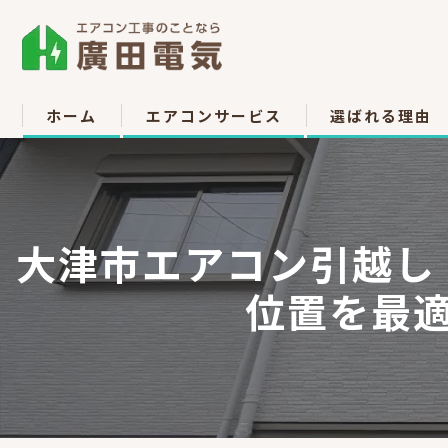
ホーム
エアコンサービス
選ばれる理由
エアコン取付
お客様の声
エアコン取り外し
大津市エアコン引越し
エアコン移設
位置を最適化
中古販売
高所作業