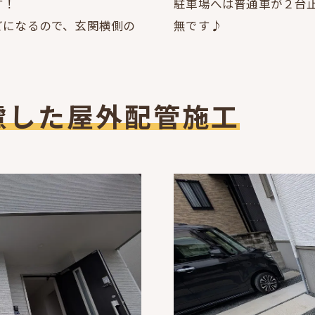
す！
駐車場へは普通車が２台
どになるので、玄関横側の
無です♪
慮した屋外配管施工