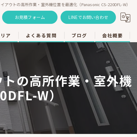
ウトの高所作業・室外機位置を最適化（Panasonic CS-220DFL-W）
お見積フォーム
LINEでお問い合わせ
エリア
よくある質問
ブログ
会社概要
のエアコン工事
のエアコン工事
ウトの高所作業・室外機
のエアコン工事
0DFL-W）
市のエアコン工事
のエアコン工事