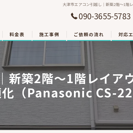
大津市エアコン引越し｜新築2階～1階レイア
090-3655-5783
料金表
施工事例
ご依頼の流れ
対応
大津市
草津市
｜新築2階～1階レイア
栗東市
（Panasonic CS-22
東近江
甲賀市