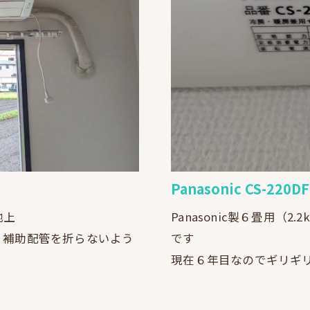
Panasonic CS-22
地上
Panasonic製６畳用（
、補助配管を折らないよう
です
現在６年目なのでギリギ