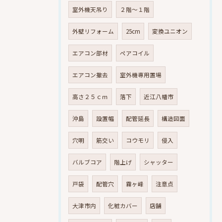
室外機天吊り
２階～１階
外壁リフォーム
25cm
変換ユニオン
エアコン部材
ペアコイル
エアコン撤去
室外機専用置場
高さ２５ｃｍ
落下
近江八幡市
沖島
設置幅
配管延長
構造図面
穴明
筋交い
コウモリ
侵入
バルブコア
階上げ
シャッター
戸袋
配管穴
霧ヶ峰
注意点
大津市内
化粧カバー
店舗