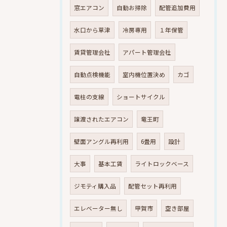
窓エアコン
自動お掃除
配管追加費用
水口から草津
冷房専用
１年保管
賃貸管理会社
アパート管理会社
自動点検機能
室内機位置決め
カゴ
電柱の支線
ショートサイクル
譲渡されたエアコン
竜王町
壁面アングル再利用
6畳用
設計
大事
基本工賃
ライトロックベース
ジモティ購入品
配管セット再利用
エレベーター無し
甲賀市
空き部屋