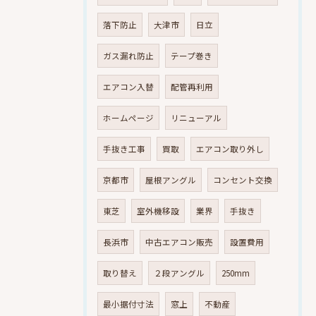
落下防止
大津市
日立
ガス漏れ防止
テープ巻き
エアコン入替
配管再利用
ホームページ
リニューアル
手抜き工事
買取
エアコン取り外し
京都市
屋根アングル
コンセント交換
東芝
室外機移設
業界
手抜き
長浜市
中古エアコン販売
設置費用
取り替え
２段アングル
250mm
最小据付寸法
窓上
不動産