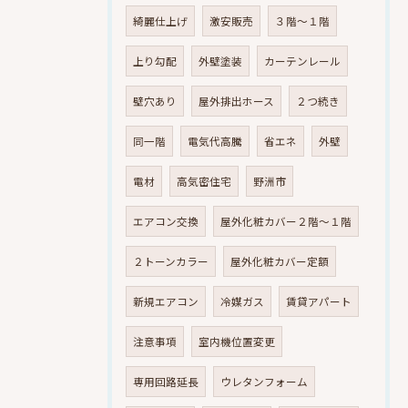
綺麗仕上げ
激安販売
３階～１階
上り勾配
外壁塗装
カーテンレール
壁穴あり
屋外排出ホース
２つ続き
同一階
電気代高騰
省エネ
外壁
電材
高気密住宅
野洲市
エアコン交換
屋外化粧カバー２階～１階
２トーンカラー
屋外化粧カバー定額
新規エアコン
冷媒ガス
賃貸アパート
注意事項
室内機位置変更
専用回路延長
ウレタンフォーム