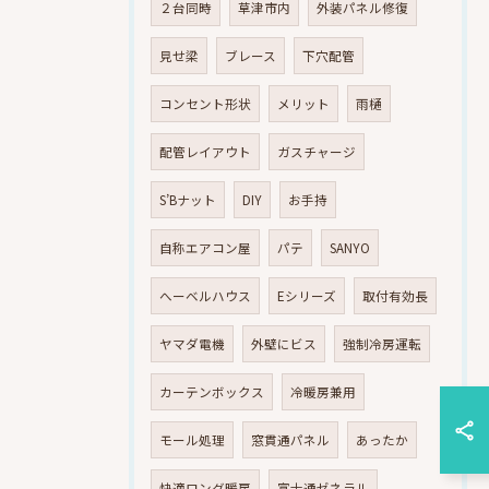
２台同時
草津市内
外装パネル修復
見せ梁
ブレース
下穴配管
コンセント形状
メリット
雨樋
配管レイアウト
ガスチャージ
S’Bナット
DIY
お手持
自称エアコン屋
パテ
SANYO
へーベルハウス
Eシリーズ
取付有効長
ヤマダ電機
外壁にビス
強制冷房運転
カーテンボックス
冷暖房兼用
モール処理
窓貫通パネル
あったか
快適ロング暖房
富士通ゼネラル