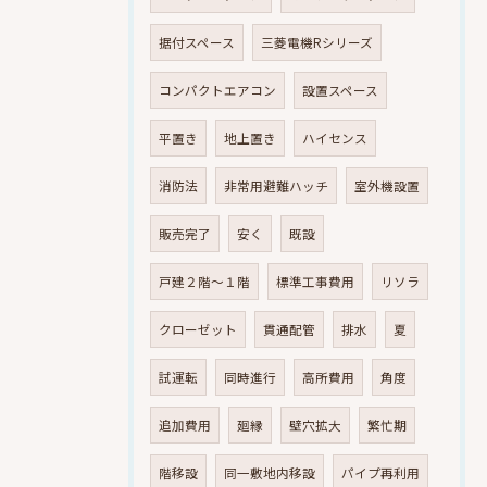
据付スペース
三菱電機Rシリーズ
コンパクトエアコン
設置スペース
平置き
地上置き
ハイセンス
消防法
非常用避難ハッチ
室外機設置
販売完了
安く
既設
戸建２階～１階
標準工事費用
リソラ
クローゼット
貫通配管
排水
夏
試運転
同時進行
高所費用
角度
追加費用
廻縁
壁穴拡大
繁忙期
階移設
同一敷地内移設
パイプ再利用