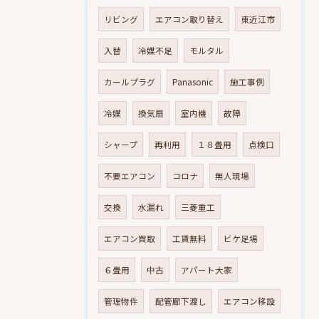
リビング
エアコン取り替え
東近江市
入替
冷媒不足
モルタル
カールプラグ
Panasonic
施工事例
冷媒
換気扇
室内機
故障
シャープ
再利用
１８畳用
点検口
不要エアコン
コロナ
無人現場
交換
水漏れ
三菱重工
エアコン買取
工賃無料
ビケ足場
６畳用
中古
アパート大家
管理物件
配管廊下渡し
エアコン移設