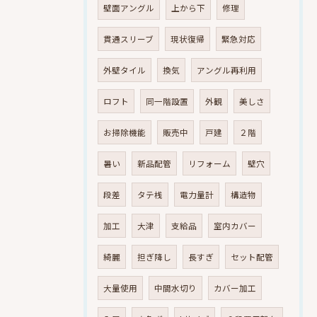
壁面アングル
上から下
修理
貫通スリーブ
現状復帰
緊急対応
外壁タイル
換気
アングル再利用
ロフト
同一階設置
外観
美しさ
お掃除機能
販売中
戸建
２階
暑い
新品配管
リフォーム
壁穴
段差
タテ桟
電力量計
構造物
加工
大津
支給品
室内カバー
綺麗
担ぎ降し
長すぎ
セット配管
大量使用
中間水切り
カバー加工