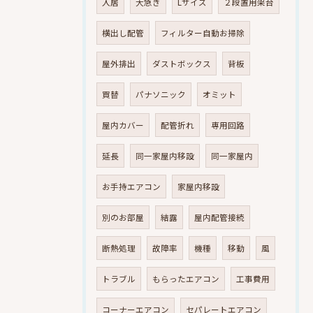
入居
大急ぎ
Lサイズ
２段置用架台
横出し配管
フィルター自動お掃除
屋外排出
ダストボックス
背板
買替
パナソニック
オミット
屋内カバー
配管折れ
専用回路
延長
同一家屋内移設
同一家屋内
お手持エアコン
家屋内移設
別のお部屋
結露
屋内配管接続
断熱処理
故障率
機種
移動
風
トラブル
もらったエアコン
工事費用
コーナーエアコン
セパレートエアコン