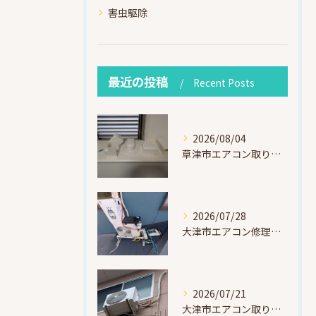
害虫駆除
最近の投稿
Recent Posts
2026/08/04
草津市エアコン取り付け｜お客様取り外し済・化粧カバー再利用（ダイキン S225ATES・アウルコート草津）
2026/07/28
大津市エアコン修理｜冷媒漏れを特定！高所作業で東芝RAS-F221ARTを修理・ガスチャージ
2026/07/21
大津市エアコン取り付け｜他社で断られたマンション3階の壁面アングル高所作業（ハイセンス HA-J22H-W・プレジーオビワコ）