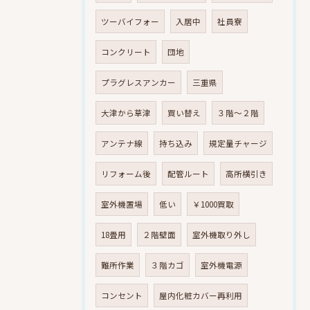
ツーバイフォー
入居中
社員寮
コンクリート
団地
プラグレスアンカー
三重県
大津から草津
買い替え
３階～２階
アンテナ線
持ち込み
規定量チャージ
リフォーム後
配管ルート
高所横引き
室外機置場
低い
￥1000買取
18畳用
２階壁面
室外機取り外し
難所作業
３階カゴ
室外機電源
コンセント
屋内化粧カバー再利用