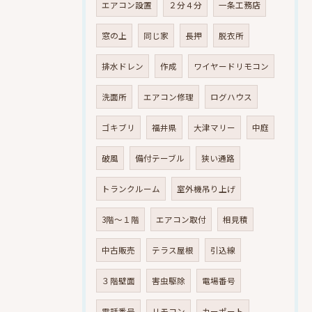
エアコン設置
２分４分
一条工務店
窓の上
同じ家
長押
脱衣所
排水ドレン
作成
ワイヤードリモコン
洗面所
エアコン修理
ログハウス
ゴキブリ
福井県
大津マリー
中庭
破風
備付テーブル
狭い通路
トランクルーム
室外機吊り上げ
3階～１階
エアコン取付
相見積
中古販売
テラス屋根
引込線
３階壁面
害虫駆除
電場番号
電話番号
リモコン
カーポート