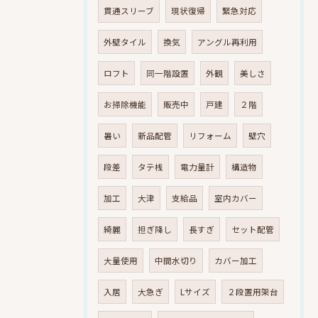
貫通スリーブ
現状復帰
緊急対応
外壁タイル
換気
アングル再利用
ロフト
同一階設置
外観
美しさ
お掃除機能
販売中
戸建
２階
暑い
新品配管
リフォーム
壁穴
段差
タテ桟
電力量計
構造物
加工
大津
支給品
室内カバー
綺麗
担ぎ降し
長すぎ
セット配管
大量使用
中間水切り
カバー加工
入居
大急ぎ
Lサイズ
２段置用架台