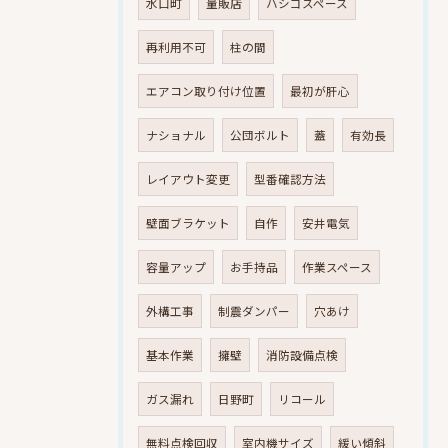
水口町
量販店
ハシゴスペース
再利用不可
柱の間
エアコン取り付け位置
最初が肝心
ナショナル
公団ボルト
蓋
有効長
レイアウト変更
型番確認方法
壁面ブラケット
自作
安井電気
容量アップ
お手持品
作業スペース
外構工事
制震ダンパー
穴あけ
基本作業
擁壁
消防設備点検
ガス漏れ
日野町
リコール
無料点検回収
室内機サイズ
緩い傾斜