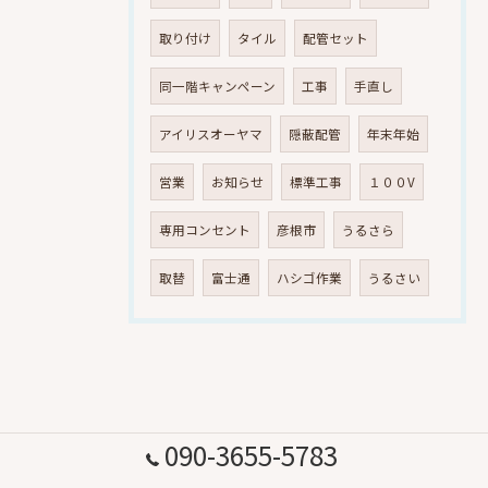
取り付け
タイル
配管セット
同一階キャンペーン
工事
手直し
アイリスオーヤマ
隠蔽配管
年末年始
営業
お知らせ
標準工事
１００V
専用コンセント
彦根市
うるさら
取替
富士通
ハシゴ作業
うるさい
090-3655-5783