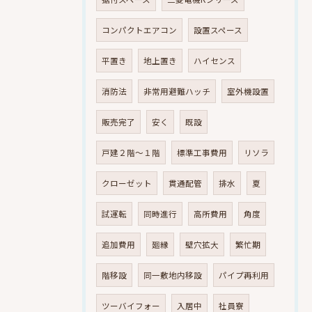
コンパクトエアコン
設置スペース
平置き
地上置き
ハイセンス
消防法
非常用避難ハッチ
室外機設置
販売完了
安く
既設
戸建２階～１階
標準工事費用
リソラ
クローゼット
貫通配管
排水
夏
試運転
同時進行
高所費用
角度
追加費用
廻縁
壁穴拡大
繁忙期
階移設
同一敷地内移設
パイプ再利用
ツーバイフォー
入居中
社員寮