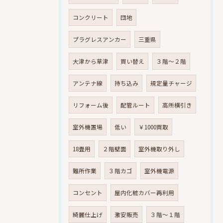
コンクリート
団地
プラグレスアンカー
三重県
大津から草津
買い替え
３階～２階
アンテナ線
持ち込み
規定量チャージ
リフォーム後
配管ルート
高所横引き
室外機置場
低い
￥1000買取
18畳用
２階壁面
室外機取り外し
難所作業
３階カゴ
室外機電源
コンセント
屋内化粧カバー再利用
綺麗仕上げ
激安販売
３階～１階