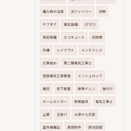
購入時の注意
光ファイバー
同時
ヤフオク
電気設備
LPガス
保安距離
エコキュート
古物商
外構
レイアウト
メンテナンス
仕事始め
第二種電気工事士
登録電気工事業者
インシュロック
梱包
床下配管
断熱ドレン
後付け
ホームセンター
照明器具
電気工事士
土壁
玉掛け
大津から石部
室外機搬出
賃貸物件
原状回復