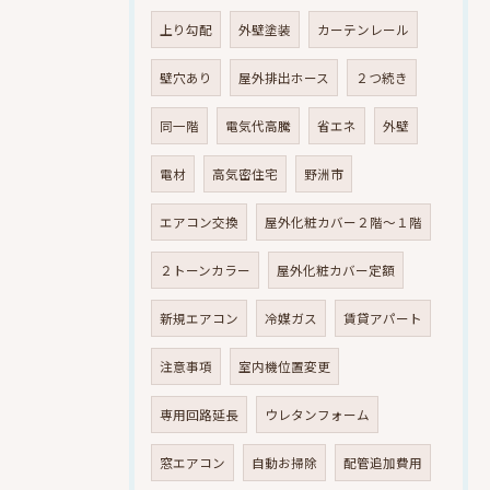
上り勾配
外壁塗装
カーテンレール
壁穴あり
屋外排出ホース
２つ続き
同一階
電気代高騰
省エネ
外壁
電材
高気密住宅
野洲市
エアコン交換
屋外化粧カバー２階～１階
２トーンカラー
屋外化粧カバー定額
新規エアコン
冷媒ガス
賃貸アパート
注意事項
室内機位置変更
専用回路延長
ウレタンフォーム
窓エアコン
自動お掃除
配管追加費用