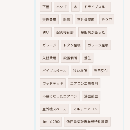
下屋
ハシゴ
木
ドライブスルー
交換費用
脱着
室外機壁面
折り戸
狭い
配管接続部
量販店が断った
ガレージ
トタン屋根
ガレージ屋根
入替費用
設置個所
養生
パイプスペース
狭い場所
当日受付
ウッドデッキ
エアコン工事費用
不要になったエアコン
浴室前室
室外機スペース
マルチエアコン
1m=￥2200
低圧電気取扱業務特別教育