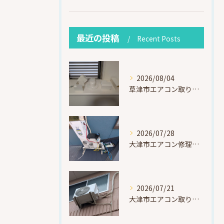
最近の投稿
Recent Posts
2026/08/04
草津市エアコン取り付け｜お客様取り外し済・化粧カバー再利用（ダイキン S225ATES・アウルコート草津）
2026/07/28
大津市エアコン修理｜冷媒漏れを特定！高所作業で東芝RAS-F221ARTを修理・ガスチャージ
2026/07/21
大津市エアコン取り付け｜他社で断られたマンション3階の壁面アングル高所作業（ハイセンス HA-J22H-W・プレジーオビワコ）