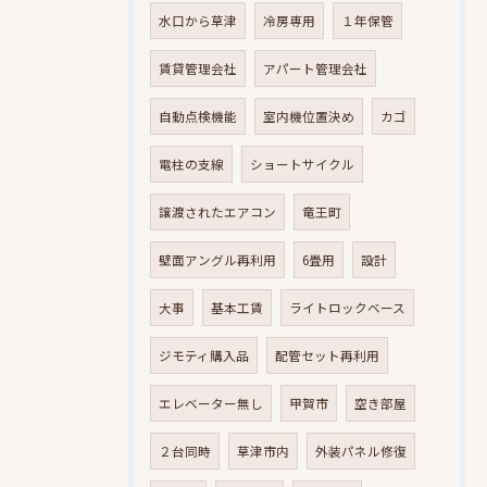
水口から草津
冷房専用
１年保管
賃貸管理会社
アパート管理会社
自動点検機能
室内機位置決め
カゴ
電柱の支線
ショートサイクル
譲渡されたエアコン
竜王町
壁面アングル再利用
6畳用
設計
大事
基本工賃
ライトロックベース
ジモティ購入品
配管セット再利用
エレベーター無し
甲賀市
空き部屋
２台同時
草津市内
外装パネル修復