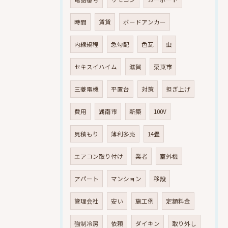
時間
賃貸
ボードアンカー
内線規程
急勾配
色瓦
虫
セキスイハイム
滋賀
栗東市
三菱電機
平置台
対策
担ぎ上げ
費用
湖南市
新築
100V
見積もり
薄利多売
14畳
エアコン取り付け
業者
室外機
アパート
マンション
移設
管理会社
安い
施工例
定額料金
強制冷房
依頼
ダイキン
取り外し