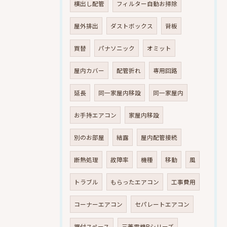
横出し配管
フィルター自動お掃除
屋外排出
ダストボックス
背板
買替
パナソニック
オミット
屋内カバー
配管折れ
専用回路
延長
同一家屋内移設
同一家屋内
お手持エアコン
家屋内移設
別のお部屋
結露
屋内配管接続
断熱処理
故障率
機種
移動
風
トラブル
もらったエアコン
工事費用
コーナーエアコン
セパレートエアコン
据付スペース
三菱電機Rシリーズ