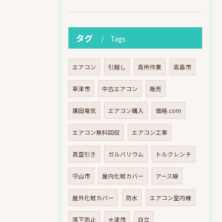
タグ
Tags
エアコン
引越し
高所作業
高島市
草津市
中古エアコン
販売
廣田電気
エアコン購入
価格.com
エアコン無料回収
エアコン工事
真空引き
ガルバリウム
トルクレンチ
守山市
屋内化粧カバー
アース線
屋外化粧カバー
防水
エアコン室内機
落下防止
大津市
日立