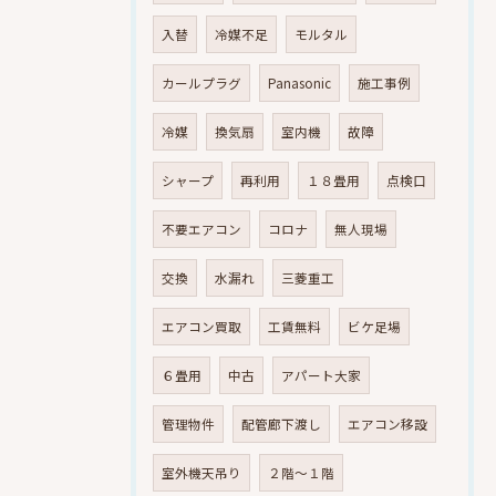
入替
冷媒不足
モルタル
カールプラグ
Panasonic
施工事例
冷媒
換気扇
室内機
故障
シャープ
再利用
１８畳用
点検口
不要エアコン
コロナ
無人現場
交換
水漏れ
三菱重工
エアコン買取
工賃無料
ビケ足場
６畳用
中古
アパート大家
管理物件
配管廊下渡し
エアコン移設
室外機天吊り
２階～１階