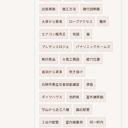
出張買取
施工方法
据付説明書
大津から栗東
ロープアクセス
難所
エアコン販売王
他店
猫
プレサンスロジェ
パナソニックホームズ
無印良品
大喜工務店
壁穴位置
長浜から草津
吹き抜け
石綿作業主任者技能講習
資格
ダイワハウス
他府県
室外機移動
守山から近江八幡
露出配管
２台の配管
室内機裏側
同一町内