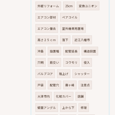
外壁リフォーム
25cm
変換ユニオン
エアコン部材
ペアコイル
エアコン撤去
室外機専用置場
高さ２５ｃｍ
落下
近江八幡市
沖島
設置幅
配管延長
構造図面
穴明
筋交い
コウモリ
侵入
バルブコア
階上げ
シャッター
戸袋
配管穴
霧ヶ峰
注意点
大津市内
化粧カバー
店舗
壁面アングル
上から下
修理