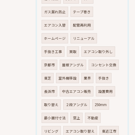
ガス漏れ防止
テープ巻き
エアコン入替
配管再利用
ホームページ
リニューアル
手抜き工事
買取
エアコン取り外し
京都市
屋根アングル
コンセント交換
東芝
室外機移設
業界
手抜き
長浜市
中古エアコン販売
設置費用
取り替え
２段アングル
250mm
最小据付寸法
窓上
不動産
リビング
エアコン取り替え
東近江市