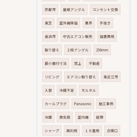
京都市
屋根アングル
コンセント交換
東芝
室外機移設
業界
手抜き
長浜市
中古エアコン販売
設置費用
取り替え
２段アングル
250mm
最小据付寸法
窓上
不動産
リビング
エアコン取り替え
東近江市
入替
冷媒不足
モルタル
カールプラグ
Panasonic
施工事例
冷媒
換気扇
室内機
故障
シャープ
再利用
１８畳用
点検口