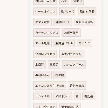
自称エアコン屋
パテ
SANYO
へーベルハウス
Eシリーズ
取付有効長
ヤマダ電機
外壁にビス
強制冷房運転
カーテンボックス
冷暖房兼用
モール処理
窓貫通パネル
あったか
快適ロング暖房
富士通ゼネラル
水口町
量販店
ハシゴスペース
再利用不可
柱の間
エアコン取り付け位置
最初が肝心
ナショナル
公団ボルト
蓋
有効長
レイアウト変更
型番確認方法