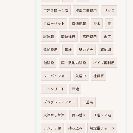
戸建２階～１階
標準工事費用
リソラ
クローゼット
貫通配管
排水
夏
試運転
同時進行
高所費用
角度
追加費用
廻縁
壁穴拡大
繁忙期
階移設
同一敷地内移設
パイプ再利用
ツーバイフォー
入居中
社員寮
コンクリート
団地
プラグレスアンカー
三重県
大津から草津
買い替え
３階～２階
アンテナ線
持ち込み
規定量チャージ