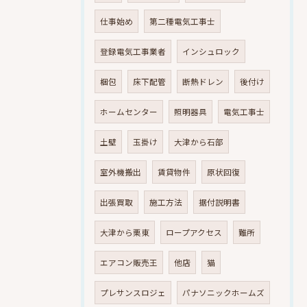
仕事始め
第二種電気工事士
登録電気工事業者
インシュロック
梱包
床下配管
断熱ドレン
後付け
ホームセンター
照明器具
電気工事士
土壁
玉掛け
大津から石部
室外機搬出
賃貸物件
原状回復
出張買取
施工方法
据付説明書
大津から栗東
ロープアクセス
難所
エアコン販売王
他店
猫
プレサンスロジェ
パナソニックホームズ