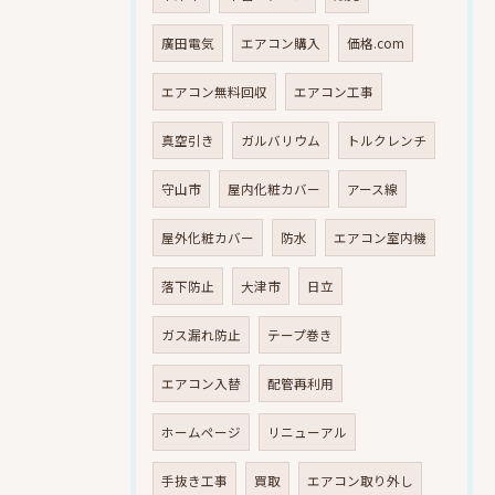
廣田電気
エアコン購入
価格.com
エアコン無料回収
エアコン工事
真空引き
ガルバリウム
トルクレンチ
守山市
屋内化粧カバー
アース線
屋外化粧カバー
防水
エアコン室内機
落下防止
大津市
日立
ガス漏れ防止
テープ巻き
エアコン入替
配管再利用
ホームページ
リニューアル
手抜き工事
買取
エアコン取り外し