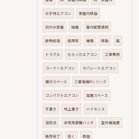
お手持エアコン
家屋内移設
別のお部屋
結露
屋内配管接続
断熱処理
故障率
機種
移動
風
トラブル
もらったエアコン
工事費用
コーナーエアコン
セパレートエアコン
据付スペース
三菱電機Rシリーズ
コンパクトエアコン
設置スペース
平置き
地上置き
ハイセンス
消防法
非常用避難ハッチ
室外機設置
販売完了
安く
既設