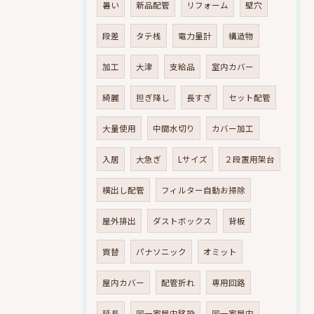
暑い
新品配管
リフォーム
壁穴
段差
タテ桟
電力量計
構造物
加工
大津
支給品
室内カバー
綺麗
担ぎ降し
長すぎ
セット配管
大量使用
中間水切り
カバー加工
入居
大急ぎ
Lサイズ
２段置用架台
横出し配管
フィルター自動お掃除
屋外排出
ダストボックス
背板
買替
パナソニック
オミット
屋内カバー
配管折れ
専用回路
延長
同一家屋内移設
同一家屋内