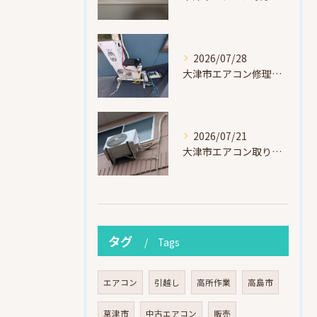
2026/07/28
大津市エアコン修理｜冷媒漏れを特定！高所作業で東芝RAS-F221ARTを修理・ガスチャージ
2026/07/21
大津市エアコン取り付け｜他社で断られたマンション3階の壁面アングル高所作業（ハイセンス HA-J22H-W・プレジーオビワコ）
タグ
Tags
エアコン
引越し
高所作業
高島市
草津市
中古エアコン
販売