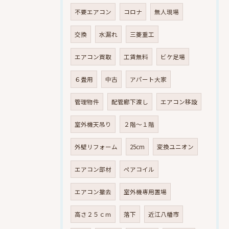
不要エアコン
コロナ
無人現場
交換
水漏れ
三菱重工
エアコン買取
工賃無料
ビケ足場
６畳用
中古
アパート大家
管理物件
配管廊下渡し
エアコン移設
室外機天吊り
２階～１階
外壁リフォーム
25cm
変換ユニオン
エアコン部材
ペアコイル
エアコン撤去
室外機専用置場
高さ２５ｃｍ
落下
近江八幡市