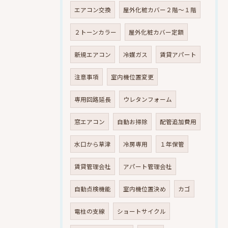
エアコン交換
屋外化粧カバー２階～１階
２トーンカラー
屋外化粧カバー定額
新規エアコン
冷媒ガス
賃貸アパート
注意事項
室内機位置変更
専用回路延長
ウレタンフォーム
窓エアコン
自動お掃除
配管追加費用
水口から草津
冷房専用
１年保管
賃貸管理会社
アパート管理会社
自動点検機能
室内機位置決め
カゴ
電柱の支線
ショートサイクル