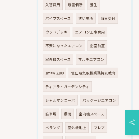
入替費用
設置個所
養生
パイプスペース
狭い場所
当日受付
ウッドデッキ
エアコン工事費用
不要になったエアコン
浴室前室
室外機スペース
マルチエアコン
1m=￥2200
低圧電気取扱業務特別教育
ティアラ・ガーデンシティ
シャルマンコーポ
パッケージエアコン
駐車場
欄間
室内機スペース
ベランダ
室外機地上
フレア