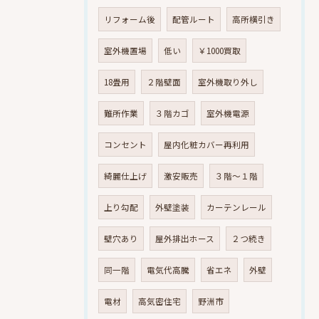
リフォーム後
配管ルート
高所横引き
室外機置場
低い
￥1000買取
18畳用
２階壁面
室外機取り外し
難所作業
３階カゴ
室外機電源
コンセント
屋内化粧カバー再利用
綺麗仕上げ
激安販売
３階～１階
上り勾配
外壁塗装
カーテンレール
壁穴あり
屋外排出ホース
２つ続き
同一階
電気代高騰
省エネ
外壁
電材
高気密住宅
野洲市