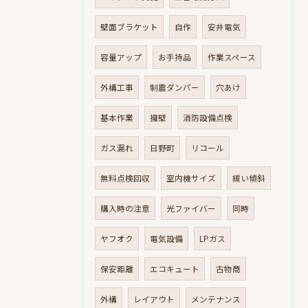
壁面ブラケット
自作
安井電気
容量アップ
お手持品
作業スペース
外構工事
制震ダンパー
穴あけ
基本作業
擁壁
消防設備点検
ガス漏れ
日野町
リコール
無料点検回収
室内機サイズ
緩い傾斜
購入時の注意
光ファイバー
同時
ヤフオク
電気設備
LPガス
保安距離
エコキュート
古物商
外構
レイアウト
メンテナンス