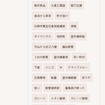
無印良品
大喜工務店
壁穴位置
長浜から草津
吹き抜け
石綿作業主任者技能講習
資格
ダイワハウス
他府県
室外機移動
守山から近江八幡
露出配管
２台の配管
室内機裏側
同一町内
下屋
ハシゴ
木
ドライブスルー
交換費用
脱着
室外機壁面
折り戸
狭い
配管接続部
量販店が断った
ガレージ
トタン屋根
ガレージ屋根