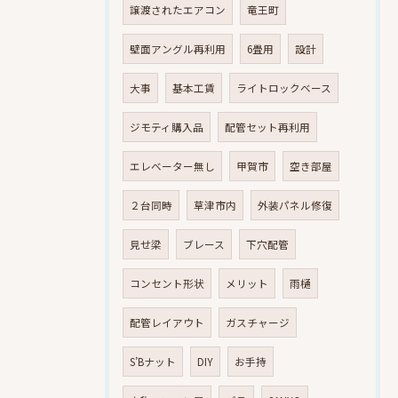
譲渡されたエアコン
竜王町
壁面アングル再利用
6畳用
設計
大事
基本工賃
ライトロックベース
ジモティ購入品
配管セット再利用
エレベーター無し
甲賀市
空き部屋
２台同時
草津市内
外装パネル修復
見せ梁
ブレース
下穴配管
コンセント形状
メリット
雨樋
配管レイアウト
ガスチャージ
S’Bナット
DIY
お手持