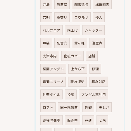
沖島
設置幅
配管延長
構造図面
穴明
筋交い
コウモリ
侵入
バルブコア
階上げ
シャッター
戸袋
配管穴
霧ヶ峰
注意点
大津市内
化粧カバー
店舗
壁面アングル
上から下
修理
貫通スリーブ
現状復帰
緊急対応
外壁タイル
換気
アングル再利用
ロフト
同一階設置
外観
美しさ
お掃除機能
販売中
戸建
２階