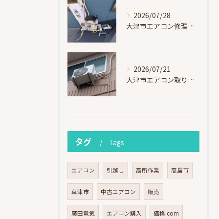
2026/07/28
大津市エアコン修理｜冷媒漏れを特定！高所作業で東芝RAS-F221ARTを修理・ガスチャージ
2026/07/21
大津市エアコン取り付け｜他社で断られたマンション3階の壁面アングル高所作業（ハイセンス HA-J22H-W・プレジーオビワコ）
タグ
Tags
エアコン
引越し
高所作業
高島市
草津市
中古エアコン
販売
廣田電気
エアコン購入
価格.com