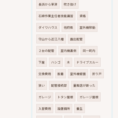
長浜から草津
吹き抜け
石綿作業主任者技能講習
資格
ダイワハウス
他府県
室外機移動
守山から近江八幡
露出配管
２台の配管
室内機裏側
同一町内
下屋
ハシゴ
木
ドライブスルー
交換費用
脱着
室外機壁面
折り戸
狭い
配管接続部
量販店が断った
ガレージ
トタン屋根
ガレージ屋根
入替費用
設置個所
養生