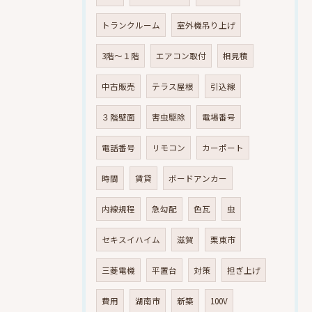
トランクルーム
室外機吊り上げ
3階～１階
エアコン取付
相見積
中古販売
テラス屋根
引込線
３階壁面
害虫駆除
電場番号
電話番号
リモコン
カーポート
時間
賃貸
ボードアンカー
内線規程
急勾配
色瓦
虫
セキスイハイム
滋賀
栗東市
三菱電機
平置台
対策
担ぎ上げ
費用
湖南市
新築
100V