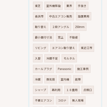
東芝
室外機移設
業界
手抜き
長浜市
中古エアコン販売
設置費用
取り替え
２段アングル
250mm
最小据付寸法
窓上
不動産
リビング
エアコン取り替え
東近江市
入替
冷媒不足
モルタル
カールプラグ
Panasonic
施工事例
冷媒
換気扇
室内機
故障
シャープ
再利用
１８畳用
点検口
不要エアコン
コロナ
無人現場