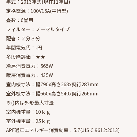
年式：2013年式(現在11年目)
定格電源：100V15A(平行型)
畳数：6畳用
フィルター：ノーマルタイプ
配管：２分３分
年間電気代：-円
多段階評価：★★
冷房消費電力：565W
暖房消費電力：435W
室内機寸法：幅790x高さ268x奥行287mm
室外機寸法：幅660x高さ540x奥行266mm
※()内は外形最大寸法
室内機重量：10ｋｇ
室外機重量：25ｋｇ
APF通年エネルギー消費効率：5.7(JIS C 9612:2013)