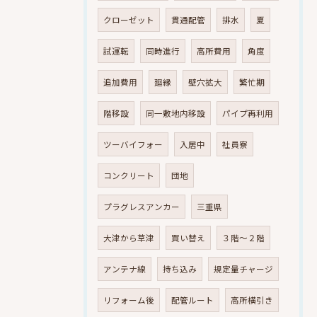
クローゼット
貫通配管
排水
夏
試運転
同時進行
高所費用
角度
追加費用
廻縁
壁穴拡大
繁忙期
階移設
同一敷地内移設
パイプ再利用
ツーバイフォー
入居中
社員寮
コンクリート
団地
プラグレスアンカー
三重県
大津から草津
買い替え
３階～２階
アンテナ線
持ち込み
規定量チャージ
リフォーム後
配管ルート
高所横引き