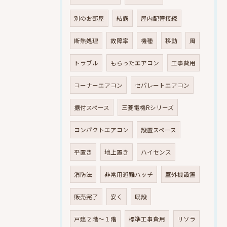
別のお部屋
結露
屋内配管接続
断熱処理
故障率
機種
移動
風
トラブル
もらったエアコン
工事費用
コーナーエアコン
セパレートエアコン
据付スペース
三菱電機Rシリーズ
コンパクトエアコン
設置スペース
平置き
地上置き
ハイセンス
消防法
非常用避難ハッチ
室外機設置
販売完了
安く
既設
戸建２階～１階
標準工事費用
リソラ