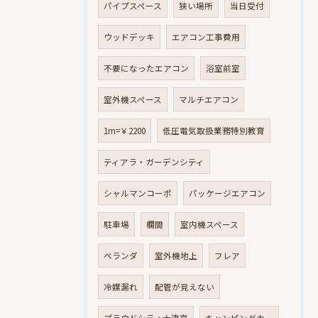
パイプスペース
狭い場所
当日受付
ウッドデッキ
エアコン工事費用
不要になったエアコン
浴室前室
室外機スペース
マルチエアコン
1m=￥2200
低圧電気取扱業務特別教育
ティアラ・ガーデンシティ
シャルマンコーポ
パッケージエアコン
駐車場
欄間
室内機スペース
ベランダ
室外機地上
フレア
冷媒漏れ
配管が見えない
プラウドシティ大津京
キャンピングカー