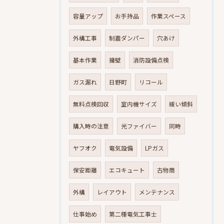
容量アップ
お手持品
作業スペース
外構工事
制震ダンパー
穴あけ
基本作業
擁壁
消防設備点検
ガス漏れ
日野町
リコール
無料点検回収
室内機サイズ
緩い傾斜
購入時の注意
光ファイバー
同時
ヤフオク
電気設備
LPガス
保安距離
エコキュート
古物商
外構
レイアウト
メンテナンス
仕事始め
第二種電気工事士