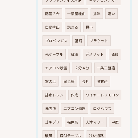
配管２台
一部屋経由
排熱
違い
自動排出
詰まる
最小
プロパンガス
基礎
ブラケット
光ケーブル
相場
デメリット
値段
エアコン設置
２分４分
一条工務店
窓の上
同じ家
長押
脱衣所
排水ドレン
作成
ワイヤードリモコン
洗面所
エアコン修理
ログハウス
ゴキブリ
福井県
大津マリー
中庭
破風
備付テーブル
狭い通路