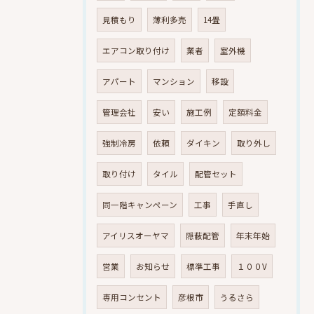
見積もり
薄利多売
14畳
エアコン取り付け
業者
室外機
アパート
マンション
移設
管理会社
安い
施工例
定額料金
強制冷房
依頼
ダイキン
取り外し
取り付け
タイル
配管セット
同一階キャンペーン
工事
手直し
アイリスオーヤマ
隠蔽配管
年末年始
営業
お知らせ
標準工事
１００V
専用コンセント
彦根市
うるさら