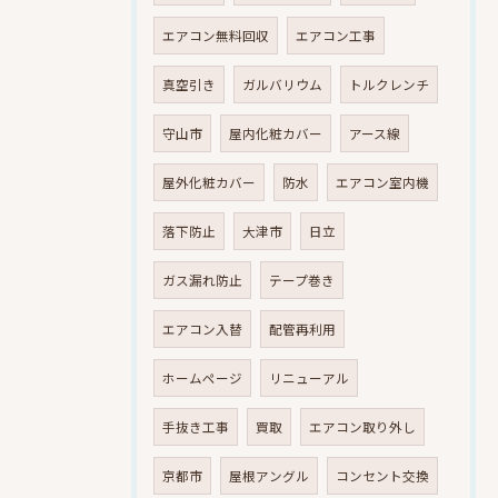
エアコン無料回収
エアコン工事
真空引き
ガルバリウム
トルクレンチ
守山市
屋内化粧カバー
アース線
屋外化粧カバー
防水
エアコン室内機
落下防止
大津市
日立
ガス漏れ防止
テープ巻き
エアコン入替
配管再利用
ホームページ
リニューアル
手抜き工事
買取
エアコン取り外し
京都市
屋根アングル
コンセント交換