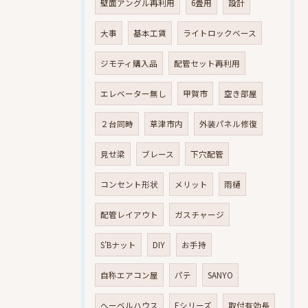
壁面アングル再利用
6畳用
設計
大事
基本工賃
ライトロックベース
ジモティ購入品
配管セット再利用
エレベーター無し
甲賀市
空き部屋
２台同時
草津市内
外装パネル修復
見せ梁
ブレース
下穴配管
コンセント形状
メリット
雨樋
配管レイアウト
ガスチャージ
S’Bナット
DIY
お手持
自称エアコン屋
パテ
SANYO
へーベルハウス
Eシリーズ
取付有効長