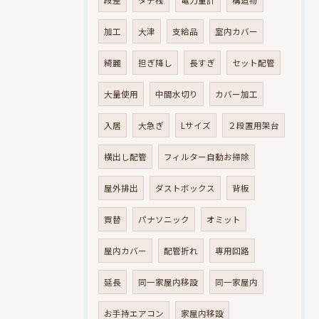
加工
大津
支給品
室内カバー
綺麗
担ぎ降し
長すぎ
セット配管
大量使用
中間水切り
カバー加工
入居
大急ぎ
Lサイズ
２段置用架台
横出し配管
フィルター自動お掃除
屋外排出
ダストボックス
背板
買替
パナソニック
オミット
屋内カバー
配管折れ
専用回路
延長
同一家屋内移設
同一家屋内
お手持エアコン
家屋内移設