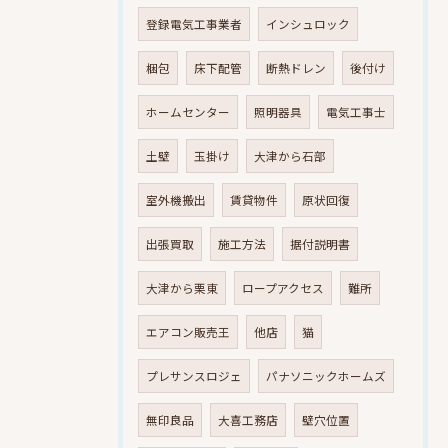
登録電気工事業者
インシュロック
梱包
床下配管
断熱ドレン
後付け
ホームセンター
照明器具
電気工事士
土壁
玉掛け
大津から石部
室外機搬出
賃貸物件
原状回復
出張買取
施工方法
据付説明書
大津から栗東
ロープアクセス
難所
エアコン販売王
他店
猫
プレサンスロジェ
パナソニックホームズ
無印良品
大喜工務店
壁穴位置