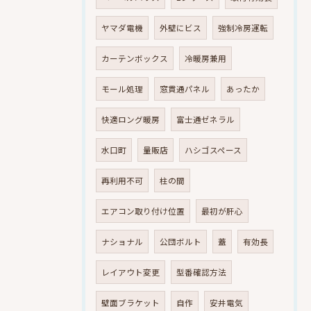
ヤマダ電機
外壁にビス
強制冷房運転
カーテンボックス
冷暖房兼用
モール処理
窓貫通パネル
あったか
快適ロング暖房
富士通ゼネラル
水口町
量販店
ハシゴスペース
再利用不可
柱の間
エアコン取り付け位置
最初が肝心
ナショナル
公団ボルト
蓋
有効長
レイアウト変更
型番確認方法
壁面ブラケット
自作
安井電気