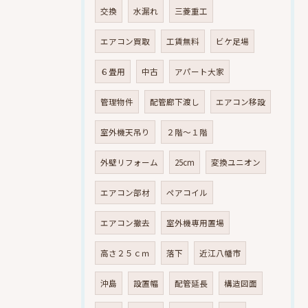
交換
水漏れ
三菱重工
エアコン買取
工賃無料
ビケ足場
６畳用
中古
アパート大家
管理物件
配管廊下渡し
エアコン移設
室外機天吊り
２階～１階
外壁リフォーム
25cm
変換ユニオン
エアコン部材
ペアコイル
エアコン撤去
室外機専用置場
高さ２５ｃｍ
落下
近江八幡市
沖島
設置幅
配管延長
構造図面