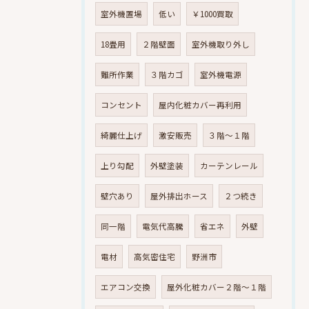
室外機置場
低い
￥1000買取
18畳用
２階壁面
室外機取り外し
難所作業
３階カゴ
室外機電源
コンセント
屋内化粧カバー再利用
綺麗仕上げ
激安販売
３階～１階
上り勾配
外壁塗装
カーテンレール
壁穴あり
屋外排出ホース
２つ続き
同一階
電気代高騰
省エネ
外壁
電材
高気密住宅
野洲市
エアコン交換
屋外化粧カバー２階～１階