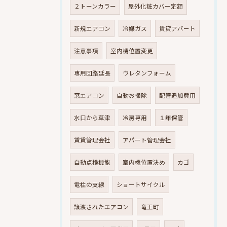
２トーンカラー
屋外化粧カバー定額
新規エアコン
冷媒ガス
賃貸アパート
注意事項
室内機位置変更
専用回路延長
ウレタンフォーム
窓エアコン
自動お掃除
配管追加費用
水口から草津
冷房専用
１年保管
賃貸管理会社
アパート管理会社
自動点検機能
室内機位置決め
カゴ
電柱の支線
ショートサイクル
譲渡されたエアコン
竜王町