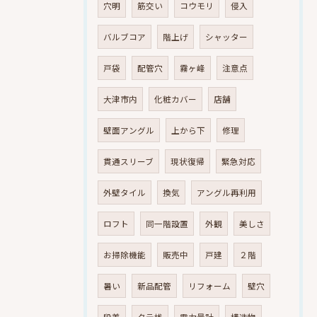
穴明
筋交い
コウモリ
侵入
バルブコア
階上げ
シャッター
戸袋
配管穴
霧ヶ峰
注意点
大津市内
化粧カバー
店舗
壁面アングル
上から下
修理
貫通スリーブ
現状復帰
緊急対応
外壁タイル
換気
アングル再利用
ロフト
同一階設置
外観
美しさ
お掃除機能
販売中
戸建
２階
暑い
新品配管
リフォーム
壁穴
段差
タテ桟
電力量計
構造物