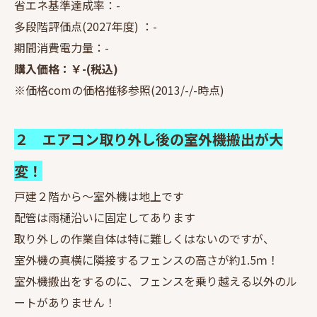
省エネ基準達成率：-
多段階評価点(2027年度) ：-
期間消費電力量：-
購入価格：￥-(税込)
※価格comの価格推移参照(2013/-/-時点)
２ エアコン取り外し後の室外機搬出が大
変！
戸建２階から～室外機は地上です
配管は雨樋沿いに固定してあります
取り外しの作業自体は特に難しくはないのですが、
室外機の真横に隣接するフェンスの高さが約1.5ｍ！
室外機搬出をするのに、フェンスを乗り越える以外のル
ートがありません！