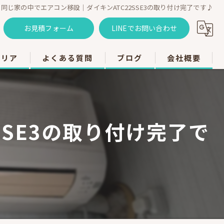
同じ家の中でエアコン移設｜ダイキンATC22SSE3の取り付け完了です♪
お見積フォーム
LINEでお問い合わせ
エリア
よくある質問
ブログ
会社概要
のエアコン工事
のエアコン工事
SSE3の取り付け完了で
のエアコン工事
市のエアコン工事
のエアコン工事