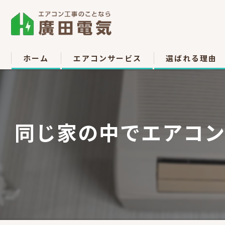
ホーム
エアコンサービス
選ばれる理由
エアコン取付
お客様の声
エアコン取り外し
同じ家の中でエアコン移
エアコン移設
中古販売
高所作業