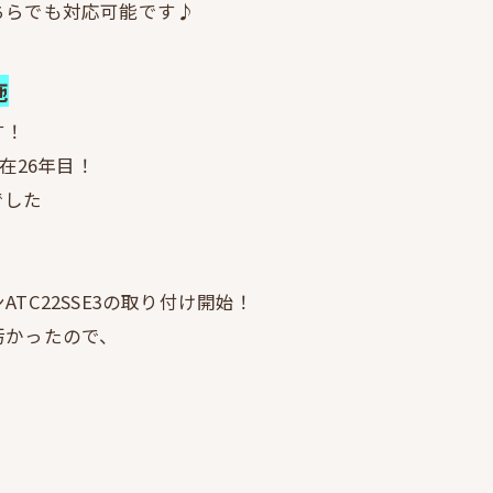
ちらでも対応可能です♪
施
す！
在26年目！
でした
C22SSE3の取り付け開始！
汚かったので、