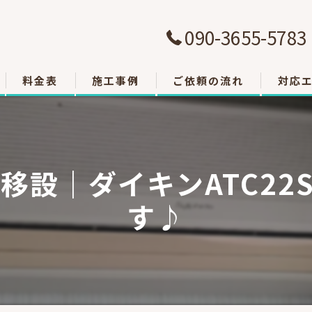
090-3655-5783
料金表
施工事例
ご依頼の流れ
対応
大津市
草津市
設｜ダイキンATC22
栗東市
す♪
東近江
甲賀市