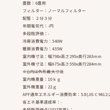
畳数：6畳用
フィルター：ノーマルフィルター
配管：２分３分
年間電気代：-円
多段階評価：-
冷房消費電力：540W
暖房消費電力：435W
室内機寸法：幅798x高さ295x奥行263mm
室外機寸法：幅675x高さ550x奥行284mm
※()内は外形最大寸法
室内機重量：10ｋｇ
室外機重量：22ｇ
APF通年エネルギー消費効率：5.8(JIS C 9612:2
省エネ基準達成率：-
多段階評価点(2027年度) ：-