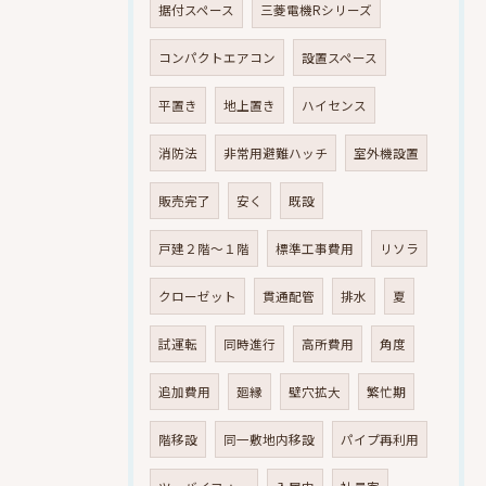
据付スペース
三菱電機Rシリーズ
コンパクトエアコン
設置スペース
平置き
地上置き
ハイセンス
消防法
非常用避難ハッチ
室外機設置
販売完了
安く
既設
戸建２階～１階
標準工事費用
リソラ
クローゼット
貫通配管
排水
夏
試運転
同時進行
高所費用
角度
追加費用
廻縁
壁穴拡大
繁忙期
階移設
同一敷地内移設
パイプ再利用