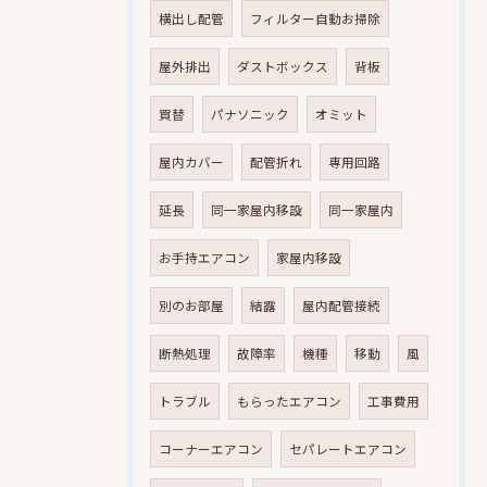
横出し配管
フィルター自動お掃除
屋外排出
ダストボックス
背板
買替
パナソニック
オミット
屋内カバー
配管折れ
専用回路
延長
同一家屋内移設
同一家屋内
お手持エアコン
家屋内移設
別のお部屋
結露
屋内配管接続
断熱処理
故障率
機種
移動
風
トラブル
もらったエアコン
工事費用
コーナーエアコン
セパレートエアコン