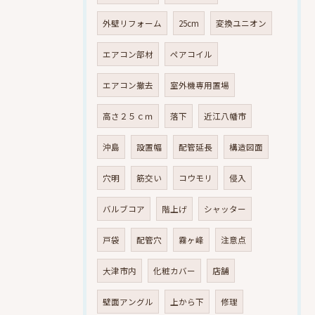
外壁リフォーム
25cm
変換ユニオン
エアコン部材
ペアコイル
エアコン撤去
室外機専用置場
高さ２５ｃｍ
落下
近江八幡市
沖島
設置幅
配管延長
構造図面
穴明
筋交い
コウモリ
侵入
バルブコア
階上げ
シャッター
戸袋
配管穴
霧ヶ峰
注意点
大津市内
化粧カバー
店舗
壁面アングル
上から下
修理