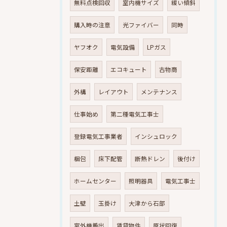
無料点検回収
室内機サイズ
緩い傾斜
購入時の注意
光ファイバー
同時
ヤフオク
電気設備
LPガス
保安距離
エコキュート
古物商
外構
レイアウト
メンテナンス
仕事始め
第二種電気工事士
登録電気工事業者
インシュロック
梱包
床下配管
断熱ドレン
後付け
ホームセンター
照明器具
電気工事士
土壁
玉掛け
大津から石部
室外機搬出
賃貸物件
原状回復