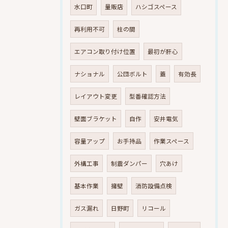
水口町
量販店
ハシゴスペース
再利用不可
柱の間
エアコン取り付け位置
最初が肝心
ナショナル
公団ボルト
蓋
有効長
レイアウト変更
型番確認方法
壁面ブラケット
自作
安井電気
容量アップ
お手持品
作業スペース
外構工事
制震ダンパー
穴あけ
基本作業
擁壁
消防設備点検
ガス漏れ
日野町
リコール