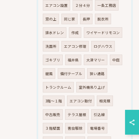
エアコン設置
２分４分
一条工務店
窓の上
同じ家
長押
脱衣所
排水ドレン
作成
ワイヤードリモコン
洗面所
エアコン修理
ログハウス
ゴキブリ
福井県
大津マリー
中庭
破風
備付テーブル
狭い通路
トランクルーム
室外機吊り上げ
3階～１階
エアコン取付
相見積
中古販売
テラス屋根
引込線
３階壁面
害虫駆除
電場番号