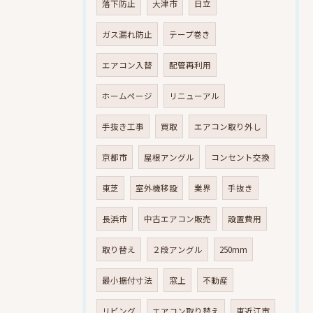
落下防止
大津市
日立
ガス漏れ防止
テープ巻き
エアコン入替
配管再利用
ホームページ
リニューアル
手抜き工事
買取
エアコン取り外し
京都市
屋根アングル
コンセント交換
東芝
室外機移設
業界
手抜き
長浜市
中古エアコン販売
設置費用
取り替え
２段アングル
250mm
最小据付寸法
窓上
不動産
リビング
エアコン取り替え
東近江市