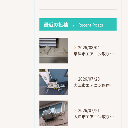
最近の投稿
Recent Posts
2026/08/04
草津市エアコン取り付け｜お客様取り外し済・化粧カバー再利用（ダイキン S225ATES・アウルコート草津）
2026/07/28
大津市エアコン修理｜冷媒漏れを特定！高所作業で東芝RAS-F221ARTを修理・ガスチャージ
2026/07/21
大津市エアコン取り付け｜他社で断られたマンション3階の壁面アングル高所作業（ハイセンス HA-J22H-W・プレジーオビワコ）