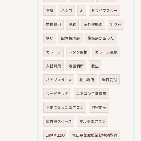
下屋
ハシゴ
木
ドライブスルー
交換費用
脱着
室外機壁面
折り戸
狭い
配管接続部
量販店が断った
ガレージ
トタン屋根
ガレージ屋根
入替費用
設置個所
養生
パイプスペース
狭い場所
当日受付
ウッドデッキ
エアコン工事費用
不要になったエアコン
浴室前室
室外機スペース
マルチエアコン
1m=￥2200
低圧電気取扱業務特別教育