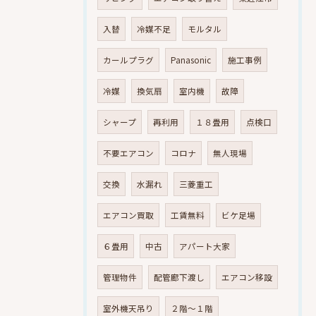
入替
冷媒不足
モルタル
カールプラグ
Panasonic
施工事例
冷媒
換気扇
室内機
故障
シャープ
再利用
１８畳用
点検口
不要エアコン
コロナ
無人現場
交換
水漏れ
三菱重工
エアコン買取
工賃無料
ビケ足場
６畳用
中古
アパート大家
管理物件
配管廊下渡し
エアコン移設
室外機天吊り
２階～１階