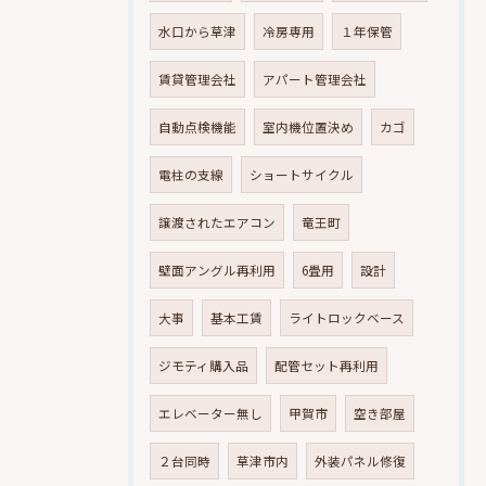
水口から草津
冷房専用
１年保管
賃貸管理会社
アパート管理会社
自動点検機能
室内機位置決め
カゴ
電柱の支線
ショートサイクル
譲渡されたエアコン
竜王町
壁面アングル再利用
6畳用
設計
大事
基本工賃
ライトロックベース
ジモティ購入品
配管セット再利用
エレベーター無し
甲賀市
空き部屋
２台同時
草津市内
外装パネル修復