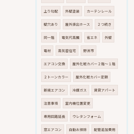
上り勾配
外壁塗装
カーテンレール
壁穴あり
屋外排出ホース
２つ続き
同一階
電気代高騰
省エネ
外壁
電材
高気密住宅
野洲市
エアコン交換
屋外化粧カバー２階～１階
２トーンカラー
屋外化粧カバー定額
新規エアコン
冷媒ガス
賃貸アパート
注意事項
室内機位置変更
専用回路延長
ウレタンフォーム
窓エアコン
自動お掃除
配管追加費用