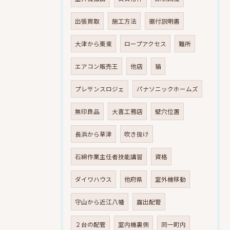
出張買取
施工方法
据付説明書
大津から栗東
ロープアクセス
難所
エアコン販売王
他店
猫
プレサンスロジェ
パナソニックホームズ
無印良品
大喜工務店
壁穴位置
長浜から草津
吹き抜け
石綿作業主任者技能講習
資格
ダイワハウス
他府県
室外機移動
守山から近江八幡
露出配管
２台の配管
室内機裏側
同一町内