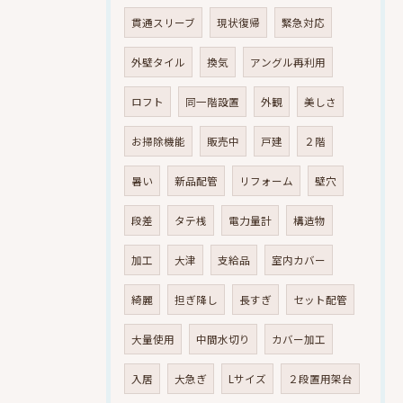
貫通スリーブ
現状復帰
緊急対応
外壁タイル
換気
アングル再利用
ロフト
同一階設置
外観
美しさ
お掃除機能
販売中
戸建
２階
暑い
新品配管
リフォーム
壁穴
段差
タテ桟
電力量計
構造物
加工
大津
支給品
室内カバー
綺麗
担ぎ降し
長すぎ
セット配管
大量使用
中間水切り
カバー加工
入居
大急ぎ
Lサイズ
２段置用架台