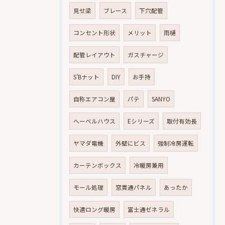
見せ梁
ブレース
下穴配管
コンセント形状
メリット
雨樋
配管レイアウト
ガスチャージ
S’Bナット
DIY
お手持
自称エアコン屋
パテ
SANYO
へーベルハウス
Eシリーズ
取付有効長
ヤマダ電機
外壁にビス
強制冷房運転
カーテンボックス
冷暖房兼用
モール処理
窓貫通パネル
あったか
快適ロング暖房
富士通ゼネラル