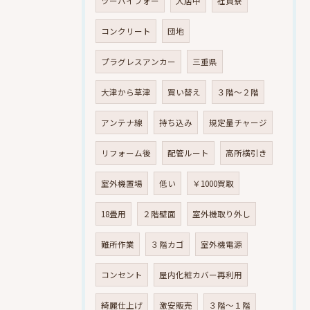
ツーバイフォー
入居中
社員寮
コンクリート
団地
プラグレスアンカー
三重県
大津から草津
買い替え
３階～２階
アンテナ線
持ち込み
規定量チャージ
リフォーム後
配管ルート
高所横引き
室外機置場
低い
￥1000買取
18畳用
２階壁面
室外機取り外し
難所作業
３階カゴ
室外機電源
コンセント
屋内化粧カバー再利用
綺麗仕上げ
激安販売
３階～１階