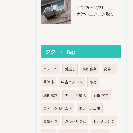
2026/07/21
大津市エアコン取り付け｜他社で断られたマンション3階の壁面アングル高所作業（ハイセンス HA-J22H-W・プレジーオビワコ）
タグ
Tags
エアコン
引越し
高所作業
高島市
草津市
中古エアコン
販売
廣田電気
エアコン購入
価格.com
エアコン無料回収
エアコン工事
真空引き
ガルバリウム
トルクレンチ