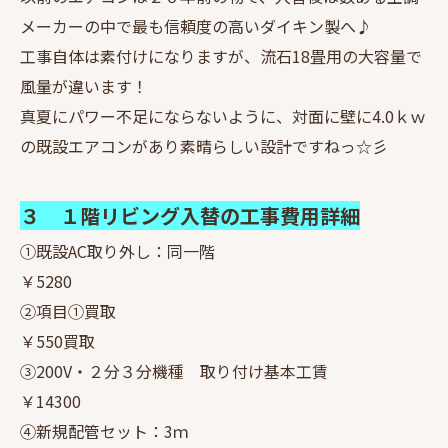
メーカーの中で最も信頼度の高いダイキン製へ♪
工事自体は素付けになりますが、流石18畳用の大容量で
風量が違います！
真夏にパワー不足にならないように、対面に壁に4.0ｋｗ
の既設エアコンがあり素晴らしい設計ですねっ☆彡
３ １階リビング入替の工事費用詳細
①既設AC取り外し：同一階
￥5280
②項目①買取
￥550買取
③200V・２分３分機種 取り付け基本工賃
￥14300
④新規配管セット：3ｍ