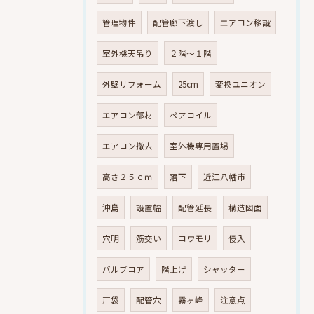
管理物件
配管廊下渡し
エアコン移設
室外機天吊り
２階～１階
外壁リフォーム
25cm
変換ユニオン
エアコン部材
ペアコイル
エアコン撤去
室外機専用置場
高さ２５ｃｍ
落下
近江八幡市
沖島
設置幅
配管延長
構造図面
穴明
筋交い
コウモリ
侵入
バルブコア
階上げ
シャッター
戸袋
配管穴
霧ヶ峰
注意点