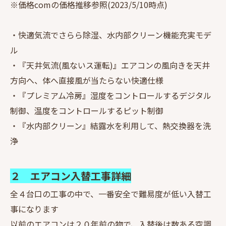
※価格comの価格推移参照(2023/5/10時点)
・快適気流でさらら除湿、水内部クリーン機能充実モデ
ル
・『天井気流(風ないス運転)』エアコンの風向きを天井
方向へ、体へ直接風が当たらない快適仕様
・『プレミアム冷房』湿度をコントロールするデジタル
制御、温度をコントロールするピット制御
・『水内部クリーン』結露水を利用して、熱交換器を洗
浄
２ エアコン入替工事詳細
全４台口の工事の中で、一番安全で難易度が低い入替工
事になります
以前のエアコンは２０年前の物で、入替後は数ある空調