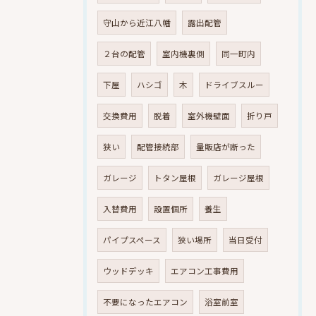
守山から近江八幡
露出配管
２台の配管
室内機裏側
同一町内
下屋
ハシゴ
木
ドライブスルー
交換費用
脱着
室外機壁面
折り戸
狭い
配管接続部
量販店が断った
ガレージ
トタン屋根
ガレージ屋根
入替費用
設置個所
養生
パイプスペース
狭い場所
当日受付
ウッドデッキ
エアコン工事費用
不要になったエアコン
浴室前室