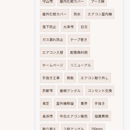
守山市
屋内化粧カバー
アース線
屋外化粧カバー
防水
エアコン室内機
落下防止
大津市
日立
ガス漏れ防止
テープ巻き
エアコン入替
配管再利用
ホームページ
リニューアル
手抜き工事
買取
エアコン取り外し
京都市
屋根アングル
コンセント交換
東芝
室外機移設
業界
手抜き
長浜市
中古エアコン販売
設置費用
取り替え
２段アングル
250mm