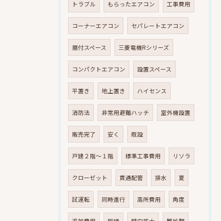
トラブル
もらったエアコン
工事費用
コーナーエアコン
セパレートエアコン
据付スペース
三菱電機Rシリーズ
コンパクトエアコン
設置スペース
平置き
地上置き
ハイセンス
消防法
非常用避難ハッチ
室外機設置
販売完了
安く
既設
戸建２階～１階
標準工事費用
リソラ
クローゼット
貫通配管
排水
夏
試運転
同時進行
高所費用
角度
追加費用
廻縁
壁穴拡大
繁忙期