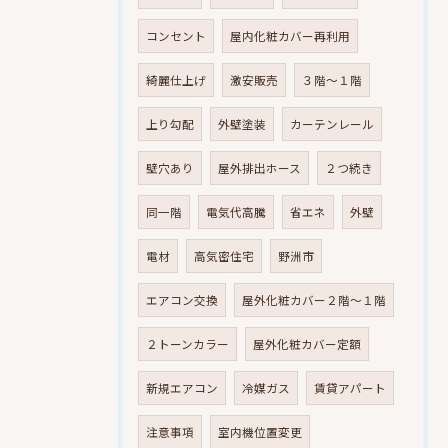
コンセント
屋内化粧カバー再利用
綺麗仕上げ
激安販売
３階～１階
上り勾配
外壁塗装
カーテンレール
壁穴あり
屋外排出ホース
２つ続き
同一階
電気代高騰
省エネ
外壁
電材
高気密住宅
野洲市
エアコン交換
屋外化粧カバー２階～１階
２トーンカラー
屋外化粧カバー定額
新規エアコン
冷媒ガス
賃貸アパート
注意事項
室内機位置変更