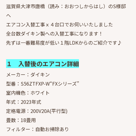
滋賀県大津市唐橋（読み：おおつしからはし）のS様邸
へ
エアコン入替工事ｘ４台口でお伺いいたしました
全台数ダイキン製への入替工事になります！
先ずは一番難易度が低い１階LDKからのご紹介です♪
１ 入替後のエアコン詳細
メーカー：ダイキン
型番：S56ZTFXP-W“FXシリーズ”
室内機色：ホワイト
年式：2023年式
定格電源：200V20A(平行型)
畳数：18畳用
フィルター：自動お掃除あり