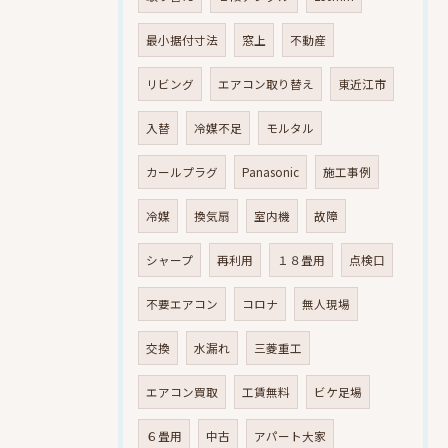
最小据付寸法
窓上
不動産
リビング
エアコン取り替え
東近江市
入替
冷媒不足
モルタル
カールプラグ
Panasonic
施工事例
冷媒
換気扇
室内機
故障
シャープ
再利用
１８畳用
点検口
不要エアコン
コロナ
無人現場
交換
水漏れ
三菱重工
エアコン買取
工賃無料
ビケ足場
６畳用
中古
アパート大家