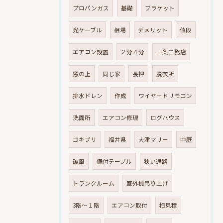
プロパンガス
基礎
ブラケット
光ケーブル
相場
デメリット
値段
エアコン設置
２分４分
一条工務店
窓の上
同じ家
長押
脱衣所
排水ドレン
作成
ワイヤードリモコン
洗面所
エアコン修理
ログハウス
ゴキブリ
福井県
大津マリー
中庭
破風
備付テーブル
狭い通路
トランクルーム
室外機吊り上げ
3階～１階
エアコン取付
相見積