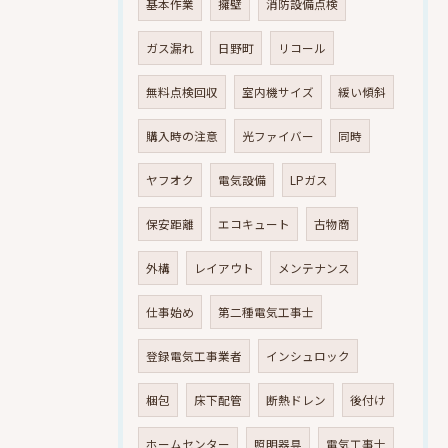
基本作業
擁壁
消防設備点検
ガス漏れ
日野町
リコール
無料点検回収
室内機サイズ
緩い傾斜
購入時の注意
光ファイバー
同時
ヤフオク
電気設備
LPガス
保安距離
エコキュート
古物商
外構
レイアウト
メンテナンス
仕事始め
第二種電気工事士
登録電気工事業者
インシュロック
梱包
床下配管
断熱ドレン
後付け
ホームセンター
照明器具
電気工事士