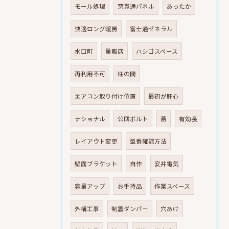
モール処理
窓貫通パネル
あったか
快適ロング暖房
富士通ゼネラル
水口町
量販店
ハシゴスペース
再利用不可
柱の間
エアコン取り付け位置
最初が肝心
ナショナル
公団ボルト
蓋
有効長
レイアウト変更
型番確認方法
壁面ブラケット
自作
安井電気
容量アップ
お手持品
作業スペース
外構工事
制震ダンパー
穴あけ