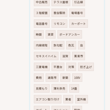
中古販売
テラス屋根
引込線
３階壁面
害虫駆除
電場番号
電話番号
リモコン
カーポート
時間
賃貸
ボードアンカー
内線規程
急勾配
色瓦
虫
セキスイハイム
滋賀
栗東市
三菱電機
平置台
対策
担ぎ上げ
費用
湖南市
新築
100V
見積もり
薄利多売
14畳
エアコン取り付け
業者
室外機
アパート
マンション
移設