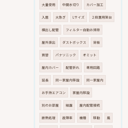
大量使用
中間水切り
カバー加工
入居
大急ぎ
Lサイズ
２段置用架台
横出し配管
フィルター自動お掃除
屋外排出
ダストボックス
背板
買替
パナソニック
オミット
屋内カバー
配管折れ
専用回路
延長
同一家屋内移設
同一家屋内
お手持エアコン
家屋内移設
別のお部屋
結露
屋内配管接続
断熱処理
故障率
機種
移動
風