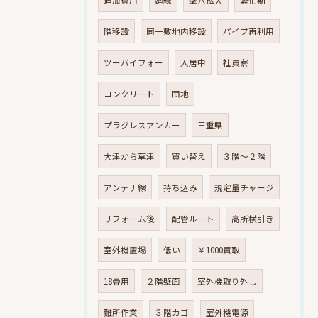
階移設
同一敷地内移設
パイプ再利用
ツーバイフォー
入居中
社員寮
コンクリート
団地
プラグレスアンカー
三重県
大津から草津
買い替え
３階～２階
アンテナ線
持ち込み
規定量チャージ
リフォーム後
配管ルート
高所横引き
室外機置場
低い
￥1000買取
18畳用
２階壁面
室外機取り外し
難所作業
３階カゴ
室外機電源