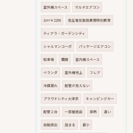
室外機スペース
マルチエアコン
1m=￥2200
低圧電気取扱業務特別教育
ティアラ・ガーデンシティ
シャルマンコーポ
パッケージエアコン
駐車場
欄間
室内機スペース
ベランダ
室外機地上
フレア
冷媒漏れ
配管が見えない
プラウドシティ大津京
キャンピングカー
配管２台
一部屋経由
排熱
違い
自動排出
詰まる
最小