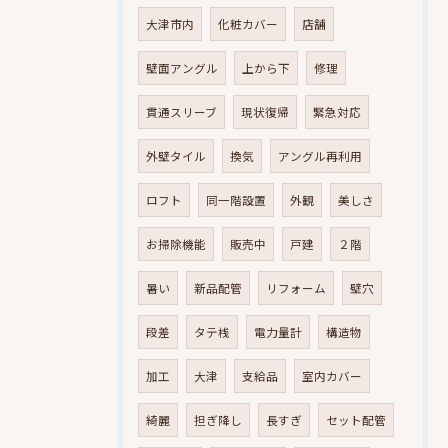
大津市内
化粧カバー
店舗
壁面アングル
上から下
修理
貫通スリーブ
現状復帰
緊急対応
外壁タイル
換気
アングル再利用
ロフト
同一階設置
外観
美しさ
お掃除機能
販売中
戸建
２階
暑い
新品配管
リフォーム
壁穴
段差
タテ桟
電力量計
構造物
加工
大津
支給品
室内カバー
綺麗
担ぎ降し
長すぎ
セット配管