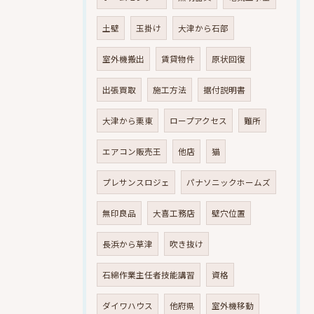
土壁
玉掛け
大津から石部
室外機搬出
賃貸物件
原状回復
出張買取
施工方法
据付説明書
大津から栗東
ロープアクセス
難所
エアコン販売王
他店
猫
プレサンスロジェ
パナソニックホームズ
無印良品
大喜工務店
壁穴位置
長浜から草津
吹き抜け
石綿作業主任者技能講習
資格
ダイワハウス
他府県
室外機移動