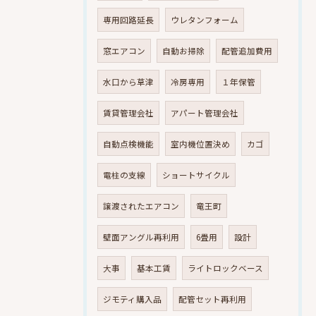
専用回路延長
ウレタンフォーム
窓エアコン
自動お掃除
配管追加費用
水口から草津
冷房専用
１年保管
賃貸管理会社
アパート管理会社
自動点検機能
室内機位置決め
カゴ
電柱の支線
ショートサイクル
譲渡されたエアコン
竜王町
壁面アングル再利用
6畳用
設計
大事
基本工賃
ライトロックベース
ジモティ購入品
配管セット再利用