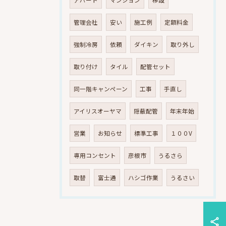
管理会社
安い
施工例
定額料金
強制冷房
依頼
ダイキン
取り外し
取り付け
タイル
配管セット
同一階キャンペーン
工事
手直し
アイリスオーヤマ
隠蔽配管
年末年始
営業
お知らせ
標準工事
１００V
専用コンセント
彦根市
うるさら
取替
富士通
ハシゴ作業
うるさい