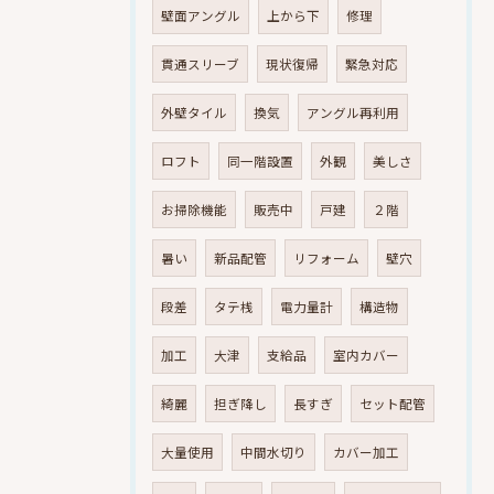
壁面アングル
上から下
修理
貫通スリーブ
現状復帰
緊急対応
外壁タイル
換気
アングル再利用
ロフト
同一階設置
外観
美しさ
お掃除機能
販売中
戸建
２階
暑い
新品配管
リフォーム
壁穴
段差
タテ桟
電力量計
構造物
加工
大津
支給品
室内カバー
綺麗
担ぎ降し
長すぎ
セット配管
大量使用
中間水切り
カバー加工