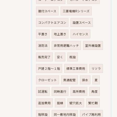
据付スペース
三菱電機Rシリーズ
コンパクトエアコン
設置スペース
平置き
地上置き
ハイセンス
消防法
非常用避難ハッチ
室外機設置
販売完了
安く
既設
戸建２階～１階
標準工事費用
リソラ
クローゼット
貫通配管
排水
夏
試運転
同時進行
高所費用
角度
追加費用
廻縁
壁穴拡大
繁忙期
階移設
同一敷地内移設
パイプ再利用