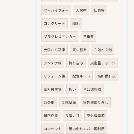
ツーバイフォー
入居中
社員寮
コンクリート
団地
プラグレスアンカー
三重県
大津から草津
買い替え
３階～２階
アンテナ線
持ち込み
規定量チャージ
リフォーム後
配管ルート
高所横引き
室外機置場
低い
￥1000買取
18畳用
２階壁面
室外機取り外し
難所作業
３階カゴ
室外機電源
コンセント
屋内化粧カバー再利用