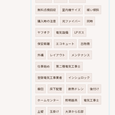
無料点検回収
室内機サイズ
緩い傾斜
購入時の注意
光ファイバー
同時
ヤフオク
電気設備
LPガス
保安距離
エコキュート
古物商
外構
レイアウト
メンテナンス
仕事始め
第二種電気工事士
登録電気工事業者
インシュロック
梱包
床下配管
断熱ドレン
後付け
ホームセンター
照明器具
電気工事士
土壁
玉掛け
大津から石部