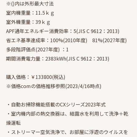
※()内は外形最大寸法
室内機重量：11.5ｋｇ
室外機重量：39ｋｇ
APF通年エネルギー消費効率：5(JIS C 9612：2013)
省エネ基準達成率：100%(2010年度) 81%(2027年度)
多段階評価点(2027年度) ：1
期間消費電力量：2383kWh(JIS C 9612：2013)
購入価格：￥133800(税込)
※価格comの価格推移参照(2023/4/16時点)
・自動お掃除機能搭載のCXシリーズ2023年式
・室内機内部の熱交換器は、結露水を利用して洗浄＋乾
燥運転
・ストリーマー空気洗浄で、お部屋に浮遊のウイルスを