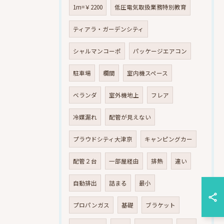
1m=￥2200
低圧電気取扱業務特別教育
ティアラ・ガーデンシティ
シャルマンコーポ
パッケージエアコン
駐車場
欄間
室内機スペース
ベランダ
室外機地上
フレア
冷媒漏れ
配管が見えない
プラウドシティ大津京
キャンピングカー
配管２台
一部屋経由
排熱
違い
自動排出
詰まる
最小
プロパンガス
基礎
ブラケット