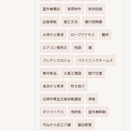
室外機搬出
賃貸物件
原状回復
出張買取
施工方法
据付説明書
大津から栗東
ロープアクセス
難所
エアコン販売王
他店
猫
プレサンスロジェ
パナソニックホームズ
無印良品
大喜工務店
壁穴位置
長浜から草津
吹き抜け
石綿作業主任者技能講習
資格
ダイワハウス
他府県
室外機移動
守山から近江八幡
露出配管