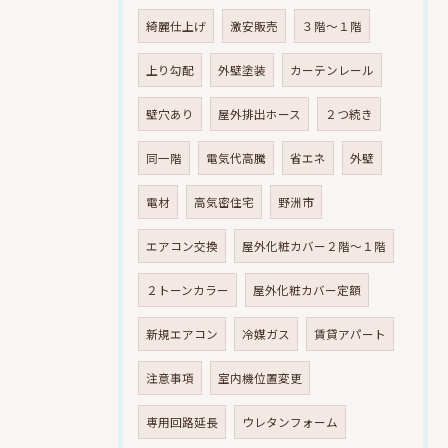
綺麗仕上げ
激安販売
３階～１階
上り勾配
外壁塗装
カーテンレール
壁穴あり
屋外排出ホース
２つ続き
同一階
電気代高騰
省エネ
外壁
電材
高気密住宅
野洲市
エアコン交換
屋外化粧カバー２階～１階
２トーンカラー
屋外化粧カバー定額
新規エアコン
冷媒ガス
賃貸アパート
注意事項
室内機位置変更
専用回路延長
ウレタンフォーム