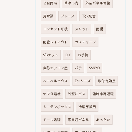
２台同時
草津市内
外装パネル修復
見せ梁
ブレース
下穴配管
コンセント形状
メリット
雨樋
配管レイアウト
ガスチャージ
S’Bナット
DIY
お手持
自称エアコン屋
パテ
SANYO
へーベルハウス
Eシリーズ
取付有効長
ヤマダ電機
外壁にビス
強制冷房運転
カーテンボックス
冷暖房兼用
モール処理
窓貫通パネル
あったか