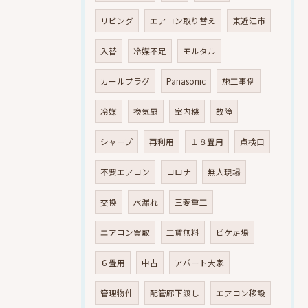
リビング
エアコン取り替え
東近江市
入替
冷媒不足
モルタル
カールプラグ
Panasonic
施工事例
冷媒
換気扇
室内機
故障
シャープ
再利用
１８畳用
点検口
不要エアコン
コロナ
無人現場
交換
水漏れ
三菱重工
エアコン買取
工賃無料
ビケ足場
６畳用
中古
アパート大家
管理物件
配管廊下渡し
エアコン移設