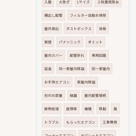
入居
大急ぎ
Lサイズ
２段置用架台
横出し配管
フィルター自動お掃除
屋外排出
ダストボックス
背板
買替
パナソニック
オミット
屋内カバー
配管折れ
専用回路
延長
同一家屋内移設
同一家屋内
お手持エアコン
家屋内移設
別のお部屋
結露
屋内配管接続
断熱処理
故障率
機種
移動
風
トラブル
もらったエアコン
工事費用
コーナーエアコン
セパレートエアコン