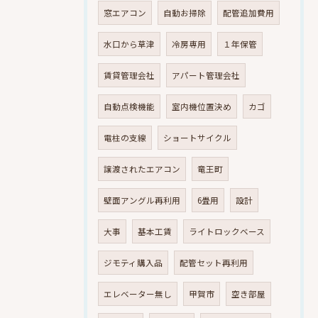
窓エアコン
自動お掃除
配管追加費用
水口から草津
冷房専用
１年保管
賃貸管理会社
アパート管理会社
自動点検機能
室内機位置決め
カゴ
電柱の支線
ショートサイクル
譲渡されたエアコン
竜王町
壁面アングル再利用
6畳用
設計
大事
基本工賃
ライトロックベース
ジモティ購入品
配管セット再利用
エレベーター無し
甲賀市
空き部屋