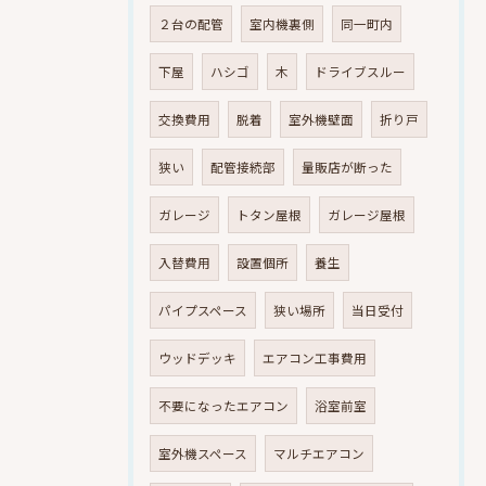
２台の配管
室内機裏側
同一町内
下屋
ハシゴ
木
ドライブスルー
交換費用
脱着
室外機壁面
折り戸
狭い
配管接続部
量販店が断った
ガレージ
トタン屋根
ガレージ屋根
入替費用
設置個所
養生
パイプスペース
狭い場所
当日受付
ウッドデッキ
エアコン工事費用
不要になったエアコン
浴室前室
室外機スペース
マルチエアコン