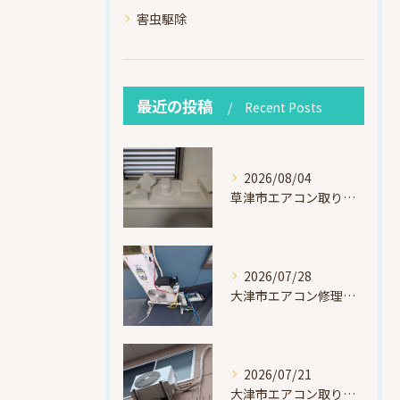
害虫駆除
最近の投稿
Recent Posts
2026/08/04
草津市エアコン取り付け｜お客様取り外し済・化粧カバー再利用（ダイキン S225ATES・アウルコート草津）
2026/07/28
大津市エアコン修理｜冷媒漏れを特定！高所作業で東芝RAS-F221ARTを修理・ガスチャージ
2026/07/21
大津市エアコン取り付け｜他社で断られたマンション3階の壁面アングル高所作業（ハイセンス HA-J22H-W・プレジーオビワコ）