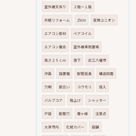
室外機天吊り
２階～１階
外壁リフォーム
25cm
変換ユニオン
エアコン部材
ペアコイル
エアコン撤去
室外機専用置場
高さ２５ｃｍ
落下
近江八幡市
沖島
設置幅
配管延長
構造図面
穴明
筋交い
コウモリ
侵入
バルブコア
階上げ
シャッター
戸袋
配管穴
霧ヶ峰
注意点
大津市内
化粧カバー
店舗