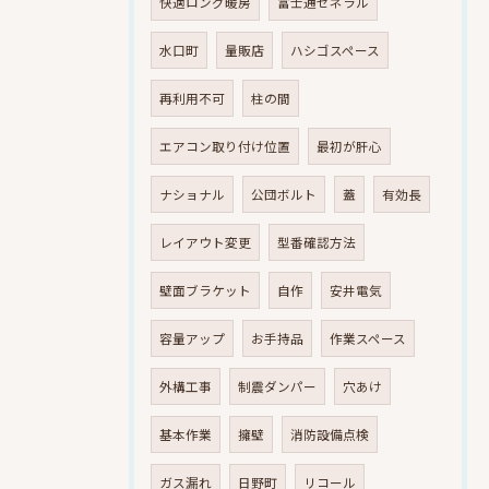
快適ロング暖房
富士通ゼネラル
水口町
量販店
ハシゴスペース
再利用不可
柱の間
エアコン取り付け位置
最初が肝心
ナショナル
公団ボルト
蓋
有効長
レイアウト変更
型番確認方法
壁面ブラケット
自作
安井電気
容量アップ
お手持品
作業スペース
外構工事
制震ダンパー
穴あけ
基本作業
擁壁
消防設備点検
ガス漏れ
日野町
リコール