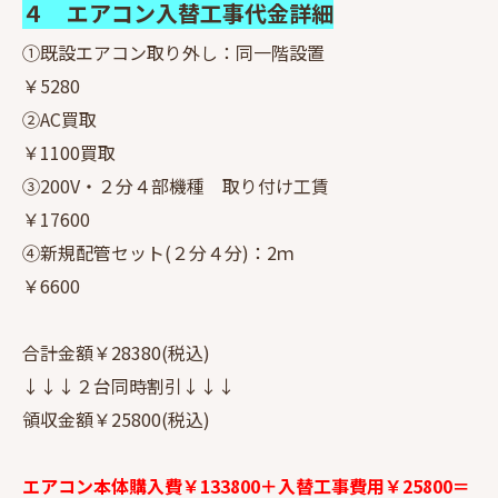
４ エアコン入替工事代金詳細
①既設エアコン取り外し：同一階設置
￥5280
②AC買取
￥1100買取
③200V・２分４部機種 取り付け工賃
￥17600
④新規配管セット(２分４分)：2ｍ
￥6600
合計金額￥28380(税込)
↓↓↓２台同時割引↓↓↓
領収金額￥25800(税込)
エアコン本体購入費￥133800＋入替工事費用￥25800＝