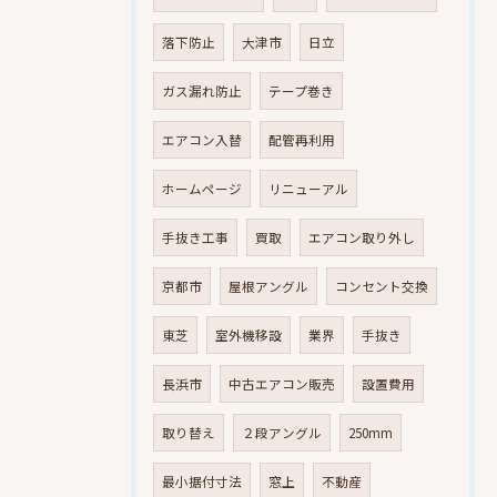
落下防止
大津市
日立
ガス漏れ防止
テープ巻き
エアコン入替
配管再利用
ホームページ
リニューアル
手抜き工事
買取
エアコン取り外し
京都市
屋根アングル
コンセント交換
東芝
室外機移設
業界
手抜き
長浜市
中古エアコン販売
設置費用
取り替え
２段アングル
250mm
最小据付寸法
窓上
不動産