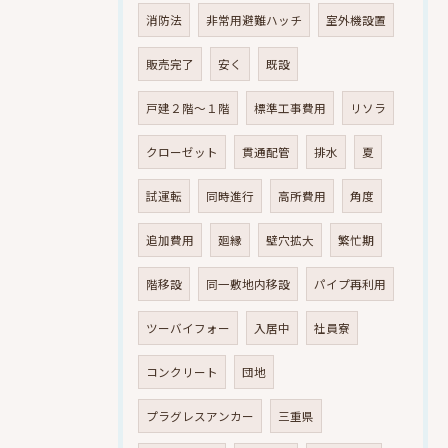
消防法
非常用避難ハッチ
室外機設置
販売完了
安く
既設
戸建２階～１階
標準工事費用
リソラ
クローゼット
貫通配管
排水
夏
試運転
同時進行
高所費用
角度
追加費用
廻縁
壁穴拡大
繁忙期
階移設
同一敷地内移設
パイプ再利用
ツーバイフォー
入居中
社員寮
コンクリート
団地
プラグレスアンカー
三重県