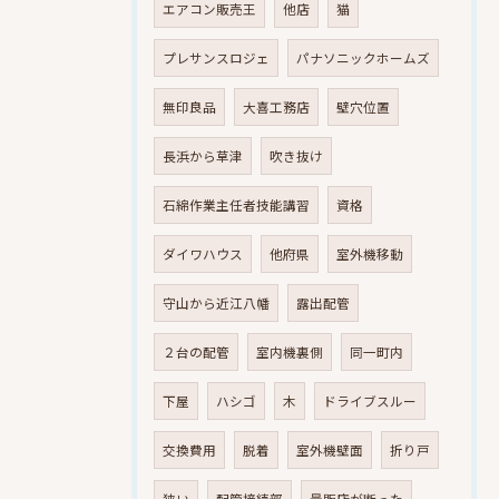
エアコン販売王
他店
猫
プレサンスロジェ
パナソニックホームズ
無印良品
大喜工務店
壁穴位置
長浜から草津
吹き抜け
石綿作業主任者技能講習
資格
ダイワハウス
他府県
室外機移動
守山から近江八幡
露出配管
２台の配管
室内機裏側
同一町内
下屋
ハシゴ
木
ドライブスルー
交換費用
脱着
室外機壁面
折り戸
狭い
配管接続部
量販店が断った