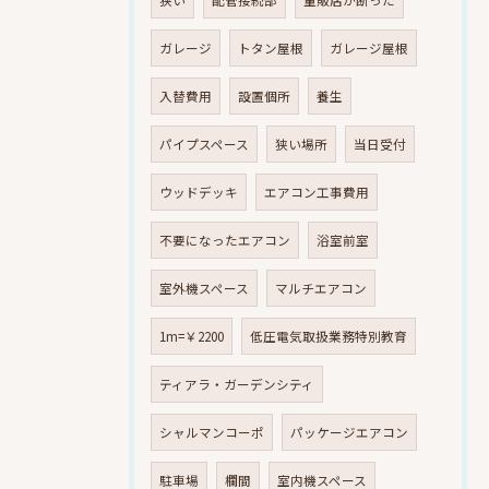
ガレージ
トタン屋根
ガレージ屋根
入替費用
設置個所
養生
パイプスペース
狭い場所
当日受付
ウッドデッキ
エアコン工事費用
不要になったエアコン
浴室前室
室外機スペース
マルチエアコン
1m=￥2200
低圧電気取扱業務特別教育
ティアラ・ガーデンシティ
シャルマンコーポ
パッケージエアコン
駐車場
欄間
室内機スペース