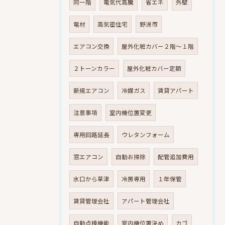
同一階
電気代高騰
省エネ
外壁
電材
高気密住宅
野洲市
エアコン交換
屋外化粧カバー２階～１階
２トーンカラー
屋外化粧カバー定額
新規エアコン
冷媒ガス
賃貸アパート
注意事項
室内機位置変更
専用回路延長
ウレタンフォーム
窓エアコン
自動お掃除
配管追加費用
水口から草津
冷房専用
１年保管
賃貸管理会社
アパート管理会社
自動点検機能
室内機位置決め
カゴ