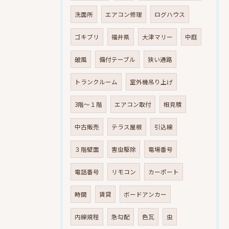
洗面所
エアコン修理
ログハウス
ゴキブリ
福井県
大津マリー
中庭
破風
備付テーブル
狭い通路
トランクルーム
室外機吊り上げ
3階～１階
エアコン取付
相見積
中古販売
テラス屋根
引込線
３階壁面
害虫駆除
電場番号
電話番号
リモコン
カーポート
時間
賃貸
ボードアンカー
内線規程
急勾配
色瓦
虫