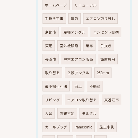
ホームページ
リニューアル
手抜き工事
買取
エアコン取り外し
京都市
屋根アングル
コンセント交換
東芝
室外機移設
業界
手抜き
長浜市
中古エアコン販売
設置費用
取り替え
２段アングル
250mm
最小据付寸法
窓上
不動産
リビング
エアコン取り替え
東近江市
入替
冷媒不足
モルタル
カールプラグ
Panasonic
施工事例