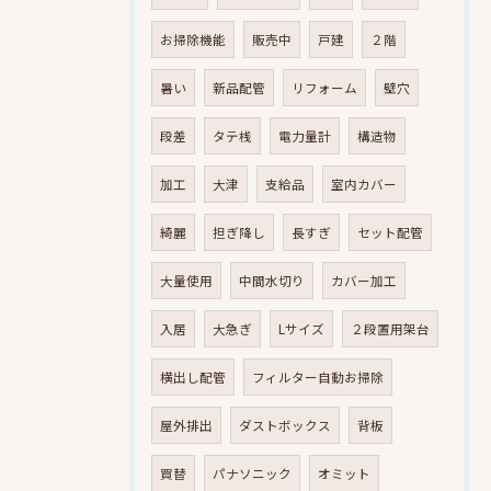
お掃除機能
販売中
戸建
２階
暑い
新品配管
リフォーム
壁穴
段差
タテ桟
電力量計
構造物
加工
大津
支給品
室内カバー
綺麗
担ぎ降し
長すぎ
セット配管
大量使用
中間水切り
カバー加工
入居
大急ぎ
Lサイズ
２段置用架台
横出し配管
フィルター自動お掃除
屋外排出
ダストボックス
背板
買替
パナソニック
オミット