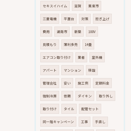
セキスイハイム
滋賀
栗東市
三菱電機
平置台
対策
担ぎ上げ
費用
湖南市
新築
100V
見積もり
薄利多売
14畳
エアコン取り付け
業者
室外機
アパート
マンション
移設
管理会社
安い
施工例
定額料金
強制冷房
依頼
ダイキン
取り外し
取り付け
タイル
配管セット
同一階キャンペーン
工事
手直し