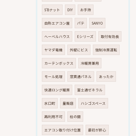
S’Bナット
DIY
お手持
自称エアコン屋
パテ
SANYO
へーベルハウス
Eシリーズ
取付有効長
ヤマダ電機
外壁にビス
強制冷房運転
カーテンボックス
冷暖房兼用
モール処理
窓貫通パネル
あったか
快適ロング暖房
富士通ゼネラル
水口町
量販店
ハシゴスペース
再利用不可
柱の間
エアコン取り付け位置
最初が肝心