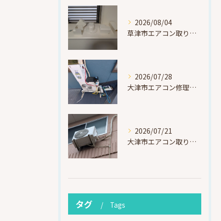
2026/08/04
草津市エアコン取り付け｜お客様取り外し済・化粧カバー再利用（ダイキン S225ATES・アウルコート草津）
2026/07/28
大津市エアコン修理｜冷媒漏れを特定！高所作業で東芝RAS-F221ARTを修理・ガスチャージ
2026/07/21
大津市エアコン取り付け｜他社で断られたマンション3階の壁面アングル高所作業（ハイセンス HA-J22H-W・プレジーオビワコ）
タグ
Tags