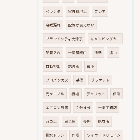
ベランダ
室外機地上
フレア
冷媒漏れ
配管が見えない
プラウドシティ大津京
キャンピングカー
配管２台
一部屋経由
排熱
違い
自動排出
詰まる
最小
プロパンガス
基礎
ブラケット
光ケーブル
相場
デメリット
値段
エアコン設置
２分４分
一条工務店
窓の上
同じ家
長押
脱衣所
排水ドレン
作成
ワイヤードリモコン