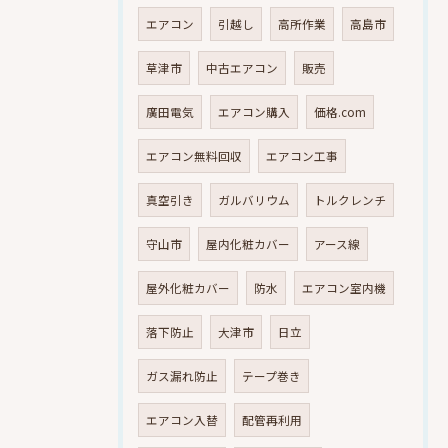
エアコン
引越し
高所作業
高島市
草津市
中古エアコン
販売
廣田電気
エアコン購入
価格.com
エアコン無料回収
エアコン工事
真空引き
ガルバリウム
トルクレンチ
守山市
屋内化粧カバー
アース線
屋外化粧カバー
防水
エアコン室内機
落下防止
大津市
日立
ガス漏れ防止
テープ巻き
エアコン入替
配管再利用