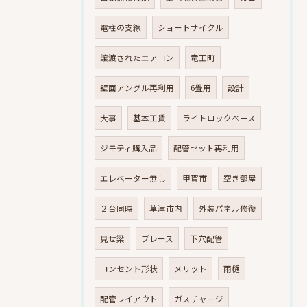
電柱の支線
ショートサイクル
譲渡されたエアコン
竜王町
壁面アングル再利用
6畳用
設計
大事
基本工賃
ライトロックベース
ジモティ購入品
配管セット再利用
エレベーター無し
甲賀市
空き部屋
２台同時
草津市内
外装パネル修復
見せ梁
ブレース
下穴配管
コンセント形状
メリット
雨樋
配管レイアウト
ガスチャージ