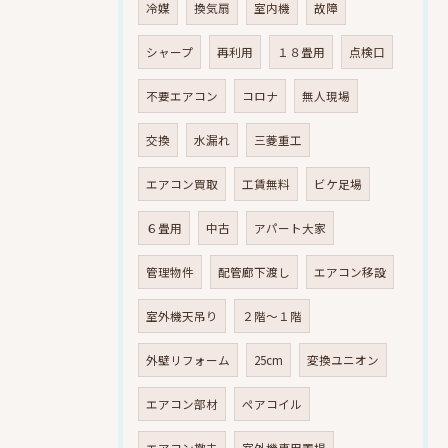
冷媒
換気扇
室内機
故障
シャープ
再利用
１８畳用
点検口
不要エアコン
コロナ
無人現場
交換
水漏れ
三菱重工
エアコン買取
工賃無料
ビケ足場
６畳用
中古
アパート大家
管理物件
配管廊下渡し
エアコン移設
室外機天吊り
２階～１階
外壁リフォーム
25cm
変換ユニオン
エアコン部材
ペアコイル
エアコン撤去
室外機専用置場