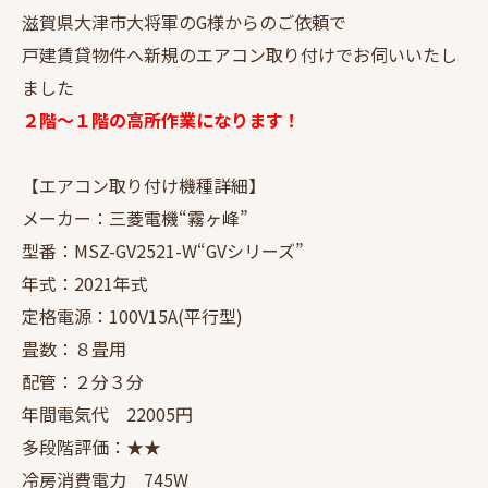
滋賀県大津市大将軍のG様からのご依頼で
戸建賃貸物件へ新規のエアコン取り付けでお伺いいたし
ました
２階～１階の高所作業になります！
【エアコン取り付け機種詳細】
メーカー：三菱電機“霧ヶ峰”
型番：MSZ-GV2521-W“GVシリーズ”
年式：2021年式
定格電源：100V15A(平行型)
畳数：８畳用
配管：２分３分
年間電気代 22005円
多段階評価：★★
冷房消費電力 745W