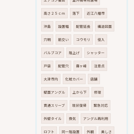
高さ２５ｃｍ
落下
近江八幡市
沖島
設置幅
配管延長
構造図面
穴明
筋交い
コウモリ
侵入
バルブコア
階上げ
シャッター
戸袋
配管穴
霧ヶ峰
注意点
大津市内
化粧カバー
店舗
壁面アングル
上から下
修理
貫通スリーブ
現状復帰
緊急対応
外壁タイル
換気
アングル再利用
ロフト
同一階設置
外観
美しさ