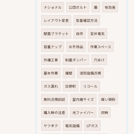
ナショナル
公団ボルト
蓋
有効長
レイアウト変更
型番確認方法
壁面ブラケット
自作
安井電気
容量アップ
お手持品
作業スペース
外構工事
制震ダンパー
穴あけ
基本作業
擁壁
消防設備点検
ガス漏れ
日野町
リコール
無料点検回収
室内機サイズ
緩い傾斜
購入時の注意
光ファイバー
同時
ヤフオク
電気設備
LPガス