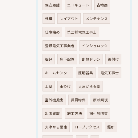
保安距離
エコキュート
古物商
外構
レイアウト
メンテナンス
仕事始め
第二種電気工事士
登録電気工事業者
インシュロック
梱包
床下配管
断熱ドレン
後付け
ホームセンター
照明器具
電気工事士
土壁
玉掛け
大津から石部
室外機搬出
賃貸物件
原状回復
出張買取
施工方法
据付説明書
大津から栗東
ロープアクセス
難所