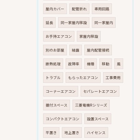
屋内カバー
配管折れ
専用回路
延長
同一家屋内移設
同一家屋内
お手持エアコン
家屋内移設
別のお部屋
結露
屋内配管接続
断熱処理
故障率
機種
移動
風
トラブル
もらったエアコン
工事費用
コーナーエアコン
セパレートエアコン
据付スペース
三菱電機Rシリーズ
コンパクトエアコン
設置スペース
平置き
地上置き
ハイセンス