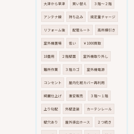
大津から草津
買い替え
３階～２階
アンテナ線
持ち込み
規定量チャージ
リフォーム後
配管ルート
高所横引き
室外機置場
低い
￥1000買取
18畳用
２階壁面
室外機取り外し
難所作業
３階カゴ
室外機電源
コンセント
屋内化粧カバー再利用
綺麗仕上げ
激安販売
３階～１階
上り勾配
外壁塗装
カーテンレール
壁穴あり
屋外排出ホース
２つ続き