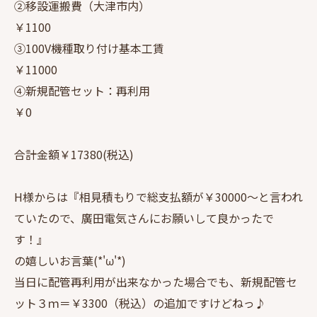
②移設運搬費（大津市内）
￥1100
③100V機種取り付け基本工賃
￥11000
④新規配管セット：再利用
￥0
合計金額￥17380(税込)
H様からは『相見積もりで総支払額が￥30000～と言われ
ていたので、廣田電気さんにお願いして良かったで
す！』
の嬉しいお言葉(*'ω'*)
当日に配管再利用が出来なかった場合でも、新規配管セ
ット３ｍ＝￥3300（税込）の追加ですけどねっ♪