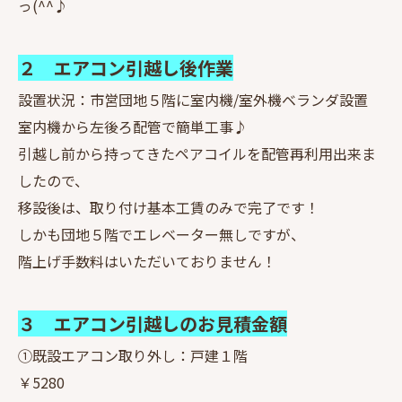
っ(^^♪
２ エアコン引越し後作業
設置状況：市営団地５階に室内機/室外機ベランダ設置
室内機から左後ろ配管で簡単工事♪
引越し前から持ってきたペアコイルを配管再利用出来ま
したので、
移設後は、取り付け基本工賃のみで完了です！
しかも団地５階でエレベーター無しですが、
階上げ手数料はいただいておりません！
３ エアコン引越しのお見積金額
①既設エアコン取り外し：戸建１階
￥5280