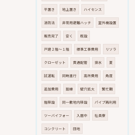
平置き
地上置き
ハイセンス
消防法
非常用避難ハッチ
室外機設置
販売完了
安く
既設
戸建２階～１階
標準工事費用
リソラ
クローゼット
貫通配管
排水
夏
試運転
同時進行
高所費用
角度
追加費用
廻縁
壁穴拡大
繁忙期
階移設
同一敷地内移設
パイプ再利用
ツーバイフォー
入居中
社員寮
コンクリート
団地