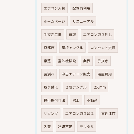
エアコン入替
配管再利用
ホームページ
リニューアル
手抜き工事
買取
エアコン取り外し
京都市
屋根アングル
コンセント交換
東芝
室外機移設
業界
手抜き
長浜市
中古エアコン販売
設置費用
取り替え
２段アングル
250mm
最小据付寸法
窓上
不動産
リビング
エアコン取り替え
東近江市
入替
冷媒不足
モルタル