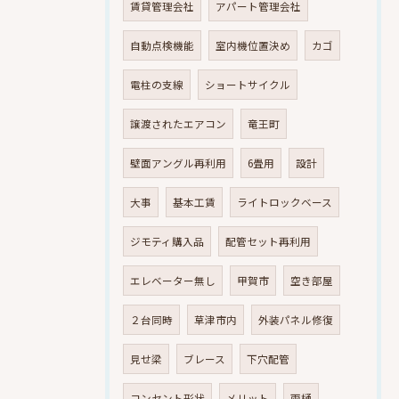
賃貸管理会社
アパート管理会社
自動点検機能
室内機位置決め
カゴ
電柱の支線
ショートサイクル
譲渡されたエアコン
竜王町
壁面アングル再利用
6畳用
設計
大事
基本工賃
ライトロックベース
ジモティ購入品
配管セット再利用
エレベーター無し
甲賀市
空き部屋
２台同時
草津市内
外装パネル修復
見せ梁
ブレース
下穴配管
コンセント形状
メリット
雨樋