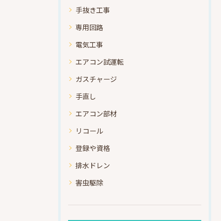
手抜き工事
専用回路
電気工事
エアコン試運転
ガスチャージ
手直し
エアコン部材
リコール
登録や資格
排水ドレン
害虫駆除