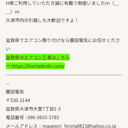
H様ご利用していただき誠に有難う御座いましたｍ（＿
＿）ｍ
大津市内の引越しも大歓迎ですよ！
滋賀県でエアコン取り付けなら廣田電気にお任せくださ
い
滋賀県のエアコン工事はこちら
→ https://hirotadenki.com/
--------------------------------------------------------------------
--
廣田電気
〒520-2144
滋賀県大津市大萱7丁目1-3
電話番号 :
090-3655-5783
メールアドレス：
masanori_hirota0615@yahoo.co.jp