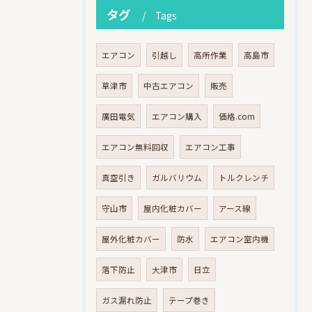
タグ
Tags
エアコン
引越し
高所作業
高島市
草津市
中古エアコン
販売
廣田電気
エアコン購入
価格.com
エアコン無料回収
エアコン工事
真空引き
ガルバリウム
トルクレンチ
守山市
屋内化粧カバー
アース線
屋外化粧カバー
防水
エアコン室内機
落下防止
大津市
日立
ガス漏れ防止
テープ巻き