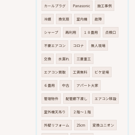
カールプラグ
Panasonic
施工事例
冷媒
換気扇
室内機
故障
シャープ
再利用
１８畳用
点検口
不要エアコン
コロナ
無人現場
交換
水漏れ
三菱重工
エアコン買取
工賃無料
ビケ足場
６畳用
中古
アパート大家
管理物件
配管廊下渡し
エアコン移設
室外機天吊り
２階～１階
外壁リフォーム
25cm
変換ユニオン