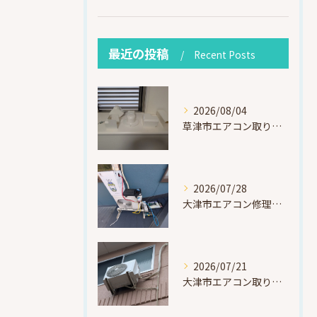
最近の投稿
Recent Posts
2026/08/04
草津市エアコン取り付け｜お客様取り外し済・化粧カバー再利用（ダイキン S225ATES・アウルコート草津）
2026/07/28
大津市エアコン修理｜冷媒漏れを特定！高所作業で東芝RAS-F221ARTを修理・ガスチャージ
2026/07/21
大津市エアコン取り付け｜他社で断られたマンション3階の壁面アングル高所作業（ハイセンス HA-J22H-W・プレジーオビワコ）