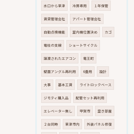
水口から草津
冷房専用
１年保管
賃貸管理会社
アパート管理会社
自動点検機能
室内機位置決め
カゴ
電柱の支線
ショートサイクル
譲渡されたエアコン
竜王町
壁面アングル再利用
6畳用
設計
大事
基本工賃
ライトロックベース
ジモティ購入品
配管セット再利用
エレベーター無し
甲賀市
空き部屋
２台同時
草津市内
外装パネル修復