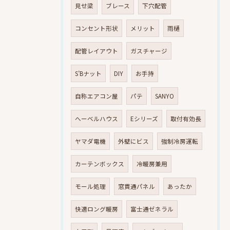
見せ梁
ブレース
下穴配管
コンセント形状
メリット
雨樋
配管レイアウト
ガスチャージ
S’Bナット
DIY
お手持
自称エアコン屋
パテ
SANYO
へーベルハウス
Eシリーズ
取付有効長
ヤマダ電機
外壁にビス
強制冷房運転
カーテンボックス
冷暖房兼用
モール処理
窓貫通パネル
あったか
快適ロング暖房
富士通ゼネラル