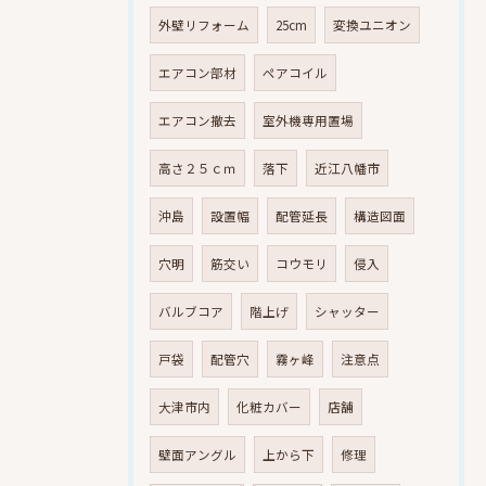
外壁リフォーム
25cm
変換ユニオン
エアコン部材
ペアコイル
エアコン撤去
室外機専用置場
高さ２５ｃｍ
落下
近江八幡市
沖島
設置幅
配管延長
構造図面
穴明
筋交い
コウモリ
侵入
バルブコア
階上げ
シャッター
戸袋
配管穴
霧ヶ峰
注意点
大津市内
化粧カバー
店舗
壁面アングル
上から下
修理