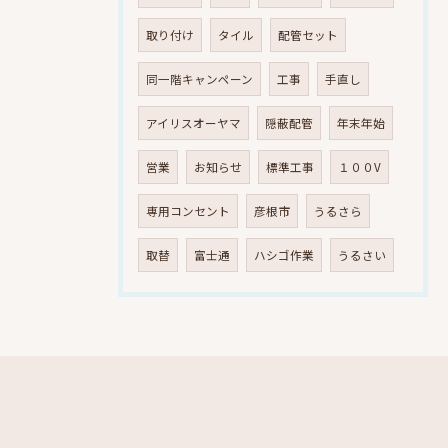
取り付け
タイル
配管セット
同一階キャンペーン
工事
手直し
アイリスオーヤマ
隠蔽配管
年末年始
営業
お知らせ
標準工事
１００V
専用コンセント
彦根市
うるさら
取替
富士通
ハシゴ作業
うるさい