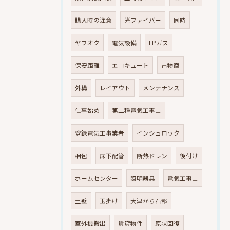
購入時の注意
光ファイバー
同時
ヤフオク
電気設備
LPガス
保安距離
エコキュート
古物商
外構
レイアウト
メンテナンス
仕事始め
第二種電気工事士
登録電気工事業者
インシュロック
梱包
床下配管
断熱ドレン
後付け
ホームセンター
照明器具
電気工事士
土壁
玉掛け
大津から石部
室外機搬出
賃貸物件
原状回復