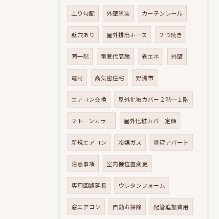
上り勾配
外壁塗装
カーテンレール
壁穴あり
屋外排出ホース
２つ続き
同一階
電気代高騰
省エネ
外壁
電材
高気密住宅
野洲市
エアコン交換
屋外化粧カバー２階～１階
２トーンカラー
屋外化粧カバー定額
新規エアコン
冷媒ガス
賃貸アパート
注意事項
室内機位置変更
専用回路延長
ウレタンフォーム
窓エアコン
自動お掃除
配管追加費用