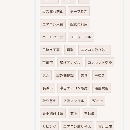
ガス漏れ防止
テープ巻き
エアコン入替
配管再利用
ホームページ
リニューアル
手抜き工事
買取
エアコン取り外し
京都市
屋根アングル
コンセント交換
東芝
室外機移設
業界
手抜き
長浜市
中古エアコン販売
設置費用
取り替え
２段アングル
250mm
最小据付寸法
窓上
不動産
リビング
エアコン取り替え
東近江市