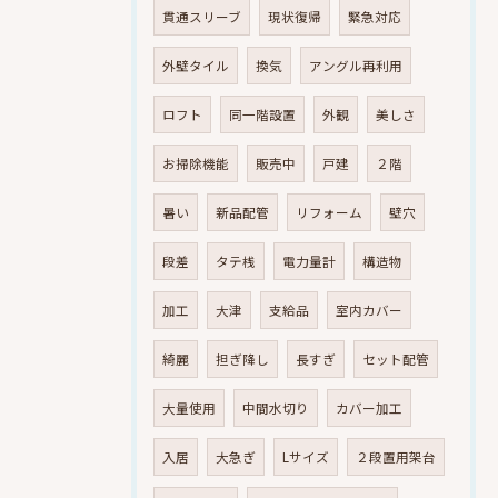
貫通スリーブ
現状復帰
緊急対応
外壁タイル
換気
アングル再利用
ロフト
同一階設置
外観
美しさ
お掃除機能
販売中
戸建
２階
暑い
新品配管
リフォーム
壁穴
段差
タテ桟
電力量計
構造物
加工
大津
支給品
室内カバー
綺麗
担ぎ降し
長すぎ
セット配管
大量使用
中間水切り
カバー加工
入居
大急ぎ
Lサイズ
２段置用架台