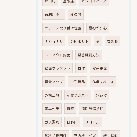
水口町
量販店
ハシゴスペース
再利用不可
柱の間
エアコン取り付け位置
最初が肝心
ナショナル
公団ボルト
蓋
有効長
レイアウト変更
型番確認方法
壁面ブラケット
自作
安井電気
容量アップ
お手持品
作業スペース
外構工事
制震ダンパー
穴あけ
基本作業
擁壁
消防設備点検
ガス漏れ
日野町
リコール
無料点検回収
室内機サイズ
緩い傾斜