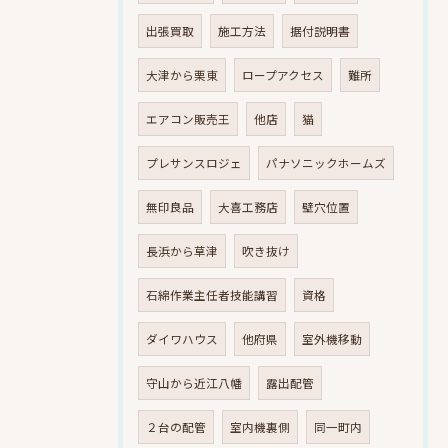
出張買取
施工方法
据付説明書
大津から栗東
ロープアクセス
難所
エアコン販売王
他店
猫
プレサンスロジェ
パナソニックホームズ
無印良品
大喜工務店
壁穴位置
長浜から草津
吹き抜け
石綿作業主任者技能講習
資格
ダイワハウス
他府県
室外機移動
守山から近江八幡
露出配管
２台の配管
室内機裏側
同一町内