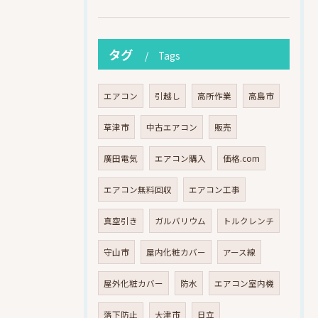
タグ
Tags
エアコン
引越し
高所作業
高島市
草津市
中古エアコン
販売
廣田電気
エアコン購入
価格.com
エアコン無料回収
エアコン工事
真空引き
ガルバリウム
トルクレンチ
守山市
屋内化粧カバー
アース線
屋外化粧カバー
防水
エアコン室内機
落下防止
大津市
日立