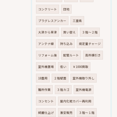
コンクリート
団地
プラグレスアンカー
三重県
大津から草津
買い替え
３階～２階
アンテナ線
持ち込み
規定量チャージ
リフォーム後
配管ルート
高所横引き
室外機置場
低い
￥1000買取
18畳用
２階壁面
室外機取り外し
難所作業
３階カゴ
室外機電源
コンセント
屋内化粧カバー再利用
綺麗仕上げ
激安販売
３階～１階