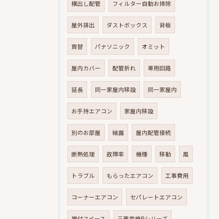
横出し配管
フィルター自動お掃除
屋外排出
ダストボックス
背板
買替
パナソニック
オミット
屋内カバー
配管折れ
専用回路
延長
同一家屋内移設
同一家屋内
お手持エアコン
家屋内移設
別のお部屋
結露
屋内配管接続
断熱処理
故障率
機種
移動
風
トラブル
もらったエアコン
工事費用
コーナーエアコン
セパレートエアコン
据付スペース
三菱電機Rシリーズ