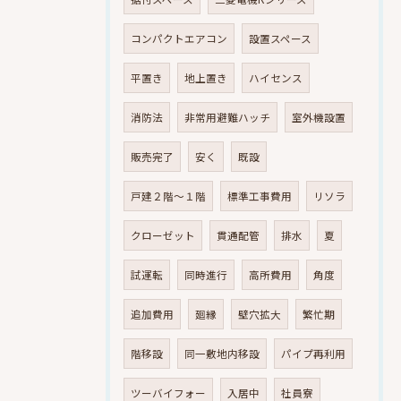
コンパクトエアコン
設置スペース
平置き
地上置き
ハイセンス
消防法
非常用避難ハッチ
室外機設置
販売完了
安く
既設
戸建２階～１階
標準工事費用
リソラ
クローゼット
貫通配管
排水
夏
試運転
同時進行
高所費用
角度
追加費用
廻縁
壁穴拡大
繁忙期
階移設
同一敷地内移設
パイプ再利用
ツーバイフォー
入居中
社員寮