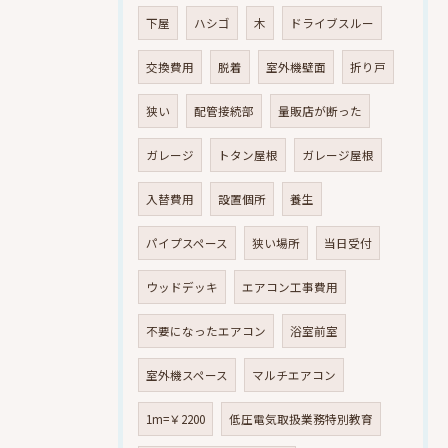
下屋
ハシゴ
木
ドライブスルー
交換費用
脱着
室外機壁面
折り戸
狭い
配管接続部
量販店が断った
ガレージ
トタン屋根
ガレージ屋根
入替費用
設置個所
養生
パイプスペース
狭い場所
当日受付
ウッドデッキ
エアコン工事費用
不要になったエアコン
浴室前室
室外機スペース
マルチエアコン
1m=￥2200
低圧電気取扱業務特別教育