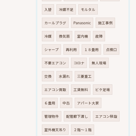
入替
冷媒不足
モルタル
カールプラグ
Panasonic
施工事例
冷媒
換気扇
室内機
故障
シャープ
再利用
１８畳用
点検口
不要エアコン
コロナ
無人現場
交換
水漏れ
三菱重工
エアコン買取
工賃無料
ビケ足場
６畳用
中古
アパート大家
管理物件
配管廊下渡し
エアコン移設
室外機天吊り
２階～１階