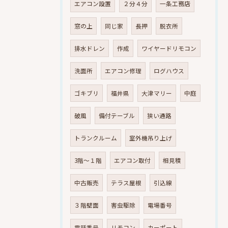
エアコン設置
２分４分
一条工務店
窓の上
同じ家
長押
脱衣所
排水ドレン
作成
ワイヤードリモコン
洗面所
エアコン修理
ログハウス
ゴキブリ
福井県
大津マリー
中庭
破風
備付テーブル
狭い通路
トランクルーム
室外機吊り上げ
3階～１階
エアコン取付
相見積
中古販売
テラス屋根
引込線
３階壁面
害虫駆除
電場番号
電話番号
リモコン
カーポート