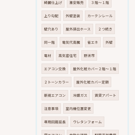
綺麗仕上げ
激安販売
３階～１階
上り勾配
外壁塗装
カーテンレール
壁穴あり
屋外排出ホース
２つ続き
同一階
電気代高騰
省エネ
外壁
電材
高気密住宅
野洲市
エアコン交換
屋外化粧カバー２階～１階
２トーンカラー
屋外化粧カバー定額
新規エアコン
冷媒ガス
賃貸アパート
注意事項
室内機位置変更
専用回路延長
ウレタンフォーム
窓エアコン
自動お掃除
配管追加費用