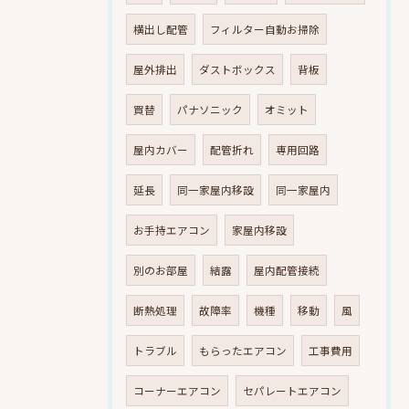
横出し配管
フィルター自動お掃除
屋外排出
ダストボックス
背板
買替
パナソニック
オミット
屋内カバー
配管折れ
専用回路
延長
同一家屋内移設
同一家屋内
お手持エアコン
家屋内移設
別のお部屋
結露
屋内配管接続
断熱処理
故障率
機種
移動
風
トラブル
もらったエアコン
工事費用
コーナーエアコン
セパレートエアコン