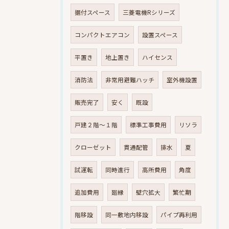
据付スペース
三菱電機Rシリーズ
コンパクトエアコン
設置スペース
平置き
地上置き
ハイセンス
消防法
非常用避難ハッチ
室外機設置
販売完了
安く
既設
戸建２階～１階
標準工事費用
リソラ
クローゼット
貫通配管
排水
夏
試運転
同時進行
高所費用
角度
追加費用
廻縁
壁穴拡大
繁忙期
階移設
同一敷地内移設
パイプ再利用