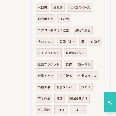
水口町
量販店
ハシゴスペース
再利用不可
柱の間
エアコン取り付け位置
最初が肝心
ナショナル
公団ボルト
蓋
有効長
レイアウト変更
型番確認方法
壁面ブラケット
自作
安井電気
容量アップ
お手持品
作業スペース
外構工事
制震ダンパー
穴あけ
基本作業
擁壁
消防設備点検
ガス漏れ
日野町
リコール