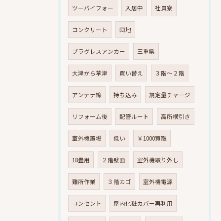
ツーバイフォー
入居中
社員寮
コンクリート
団地
プラグレスアンカー
三重県
大津から草津
買い替え
３階～２階
アンテナ線
持ち込み
規定量チャージ
リフォーム後
配管ルート
高所横引き
室外機置場
低い
￥1000買取
18畳用
２階壁面
室外機取り外し
難所作業
３階カゴ
室外機電源
コンセント
屋内化粧カバー再利用