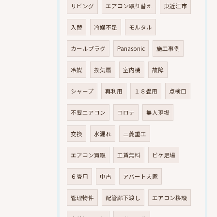
リビング
エアコン取り替え
東近江市
入替
冷媒不足
モルタル
カールプラグ
Panasonic
施工事例
冷媒
換気扇
室内機
故障
シャープ
再利用
１８畳用
点検口
不要エアコン
コロナ
無人現場
交換
水漏れ
三菱重工
エアコン買取
工賃無料
ビケ足場
６畳用
中古
アパート大家
管理物件
配管廊下渡し
エアコン移設