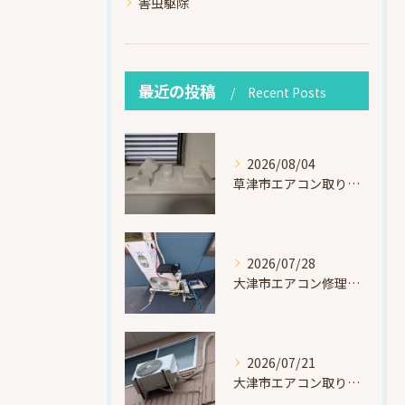
害虫駆除
最近の投稿
Recent Posts
2026/08/04
草津市エアコン取り付け｜お客様取り外し済・化粧カバー再利用（ダイキン S225ATES・アウルコート草津）
2026/07/28
大津市エアコン修理｜冷媒漏れを特定！高所作業で東芝RAS-F221ARTを修理・ガスチャージ
2026/07/21
大津市エアコン取り付け｜他社で断られたマンション3階の壁面アングル高所作業（ハイセンス HA-J22H-W・プレジーオビワコ）