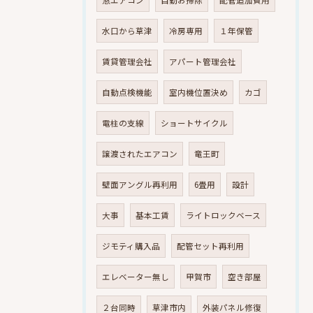
水口から草津
冷房専用
１年保管
賃貸管理会社
アパート管理会社
自動点検機能
室内機位置決め
カゴ
電柱の支線
ショートサイクル
譲渡されたエアコン
竜王町
壁面アングル再利用
6畳用
設計
大事
基本工賃
ライトロックベース
ジモティ購入品
配管セット再利用
エレベーター無し
甲賀市
空き部屋
２台同時
草津市内
外装パネル修復