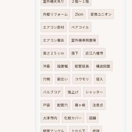
室外機天吊り
２階～１階
外壁リフォーム
25cm
変換ユニオン
エアコン部材
ペアコイル
エアコン撤去
室外機専用置場
高さ２５ｃｍ
落下
近江八幡市
沖島
設置幅
配管延長
構造図面
穴明
筋交い
コウモリ
侵入
バルブコア
階上げ
シャッター
戸袋
配管穴
霧ヶ峰
注意点
大津市内
化粧カバー
店舗
壁面アングル
上から下
修理