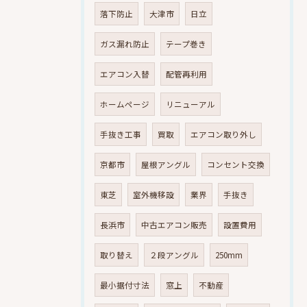
落下防止
大津市
日立
ガス漏れ防止
テープ巻き
エアコン入替
配管再利用
ホームページ
リニューアル
手抜き工事
買取
エアコン取り外し
京都市
屋根アングル
コンセント交換
東芝
室外機移設
業界
手抜き
長浜市
中古エアコン販売
設置費用
取り替え
２段アングル
250mm
最小据付寸法
窓上
不動産