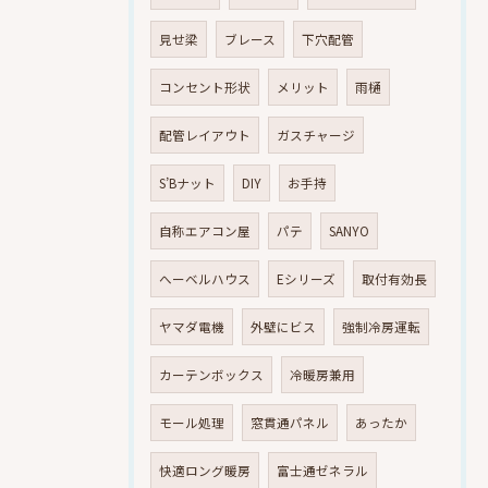
見せ梁
ブレース
下穴配管
コンセント形状
メリット
雨樋
配管レイアウト
ガスチャージ
S’Bナット
DIY
お手持
自称エアコン屋
パテ
SANYO
へーベルハウス
Eシリーズ
取付有効長
ヤマダ電機
外壁にビス
強制冷房運転
カーテンボックス
冷暖房兼用
モール処理
窓貫通パネル
あったか
快適ロング暖房
富士通ゼネラル