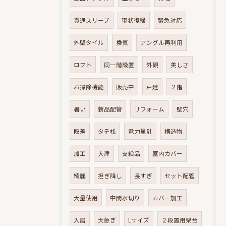
貫通スリーブ
現状復帰
緊急対応
外壁タイル
換気
アングル再利用
ロフト
同一階設置
外観
美しさ
お掃除機能
販売中
戸建
２階
暑い
新品配管
リフォーム
壁穴
段差
タテ桟
電力量計
構造物
加工
大津
支給品
室内カバー
綺麗
担ぎ降し
長すぎ
セット配管
大量使用
中間水切り
カバー加工
入居
大急ぎ
Lサイズ
２段置用架台