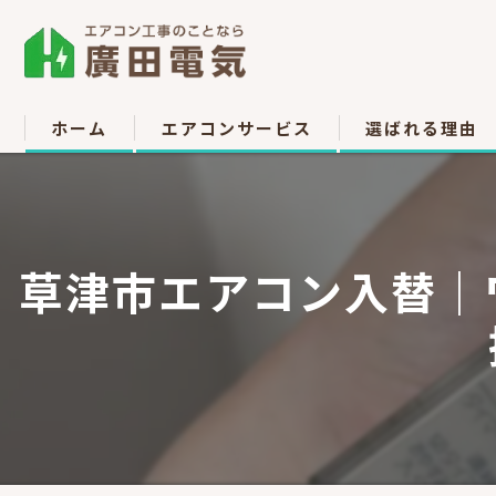
ホーム
エアコンサービス
選ばれる理由
エアコン取付
お客様の声
エアコン取り外し
草津市エアコン入替｜
エアコン移設
中古販売
高所作業