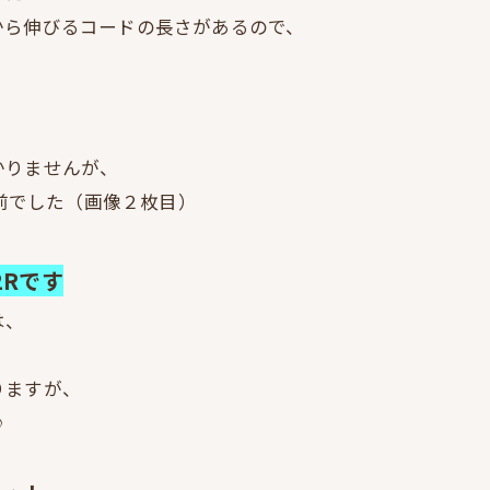
から伸びるコードの長さがあるので、
）
かりませんが、
年前でした（画像２枚目）
2Rです
は、
りますが、
♪