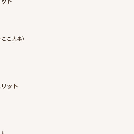
リット
←ここ大事）
メリット
す♪