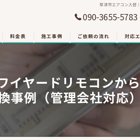
草津市エアコン入替｜
090-3655-5783
料金表
施工事例
ご依頼の流れ
対応
大津市
草津市
ワイヤードリモコンから
栗東市
換事例（管理会社対応
東近江
甲賀市