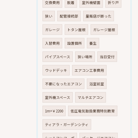
交換費用
脱着
室外機壁面
折り戸
狭い
配管接続部
量販店が断った
ガレージ
トタン屋根
ガレージ屋根
入替費用
設置個所
養生
パイプスペース
狭い場所
当日受付
ウッドデッキ
エアコン工事費用
不要になったエアコン
浴室前室
室外機スペース
マルチエアコン
1m=￥2200
低圧電気取扱業務特別教育
ティアラ・ガーデンシティ