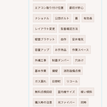
エアコン取り付け位置
最初が肝心
ナショナル
公団ボルト
蓋
有効長
レイアウト変更
型番確認方法
壁面ブラケット
自作
安井電気
容量アップ
お手持品
作業スペース
外構工事
制震ダンパー
穴あけ
基本作業
擁壁
消防設備点検
ガス漏れ
日野町
リコール
無料点検回収
室内機サイズ
緩い傾斜
購入時の注意
光ファイバー
同時