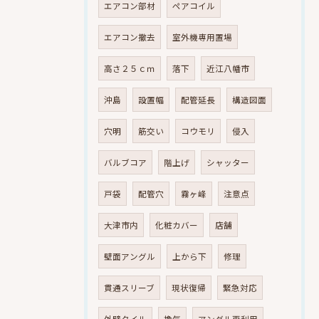
エアコン部材
ペアコイル
エアコン撤去
室外機専用置場
高さ２５ｃｍ
落下
近江八幡市
沖島
設置幅
配管延長
構造図面
穴明
筋交い
コウモリ
侵入
バルブコア
階上げ
シャッター
戸袋
配管穴
霧ヶ峰
注意点
大津市内
化粧カバー
店舗
壁面アングル
上から下
修理
貫通スリーブ
現状復帰
緊急対応