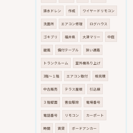
排水ドレン
作成
ワイヤードリモコン
洗面所
エアコン修理
ログハウス
ゴキブリ
福井県
大津マリー
中庭
破風
備付テーブル
狭い通路
トランクルーム
室外機吊り上げ
3階～１階
エアコン取付
相見積
中古販売
テラス屋根
引込線
３階壁面
害虫駆除
電場番号
電話番号
リモコン
カーポート
時間
賃貸
ボードアンカー