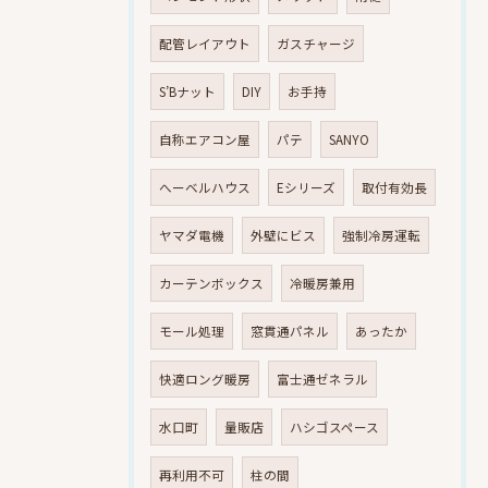
配管レイアウト
ガスチャージ
S’Bナット
DIY
お手持
自称エアコン屋
パテ
SANYO
へーベルハウス
Eシリーズ
取付有効長
ヤマダ電機
外壁にビス
強制冷房運転
カーテンボックス
冷暖房兼用
モール処理
窓貫通パネル
あったか
快適ロング暖房
富士通ゼネラル
水口町
量販店
ハシゴスペース
再利用不可
柱の間