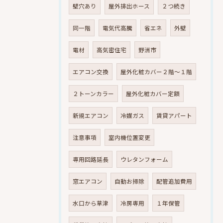
壁穴あり
屋外排出ホース
２つ続き
同一階
電気代高騰
省エネ
外壁
電材
高気密住宅
野洲市
エアコン交換
屋外化粧カバー２階～１階
２トーンカラー
屋外化粧カバー定額
新規エアコン
冷媒ガス
賃貸アパート
注意事項
室内機位置変更
専用回路延長
ウレタンフォーム
窓エアコン
自動お掃除
配管追加費用
水口から草津
冷房専用
１年保管