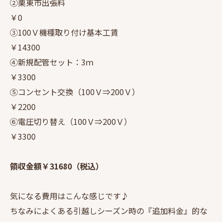
②栗東市出張料
￥0
③100Ｖ機種取り付け基本工賃
￥14300
④新規配管セット：3ｍ
￥3300
⑤コンセント交換（100Ｖ⇒200Ｖ）
￥2200
⑥電圧切り替え（100Ｖ⇒200Ｖ）
￥3300
領収金額￥31680（税込）
気になる費用はこんな感じです♪
ちなみによくある引越しシーズン時の『追加料金』的な