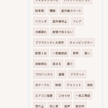
シャルマンコーポ
パッケージエアコン
駐車場
欄間
室内機スペース
ベランダ
室外機地上
フレア
冷媒漏れ
配管が見えない
プラウドシティ大津京
キャンピングカー
配管２台
一部屋経由
排熱
違い
自動排出
詰まる
最小
プロパンガス
基礎
ブラケット
光ケーブル
相場
デメリット
値段
エアコン設置
２分４分
一条工務店
窓の上
同じ家
長押
脱衣所