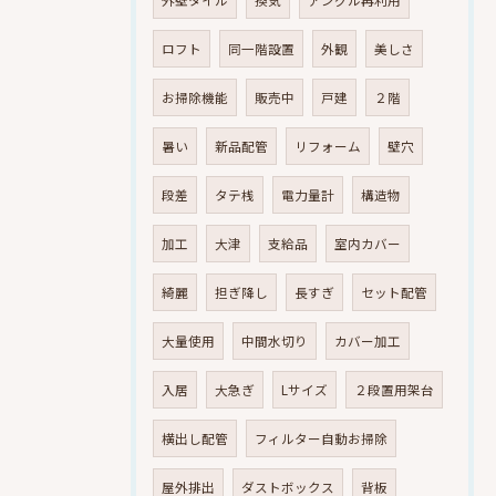
外壁タイル
換気
アングル再利用
ロフト
同一階設置
外観
美しさ
お掃除機能
販売中
戸建
２階
暑い
新品配管
リフォーム
壁穴
段差
タテ桟
電力量計
構造物
加工
大津
支給品
室内カバー
綺麗
担ぎ降し
長すぎ
セット配管
大量使用
中間水切り
カバー加工
入居
大急ぎ
Lサイズ
２段置用架台
横出し配管
フィルター自動お掃除
屋外排出
ダストボックス
背板