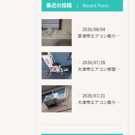
最近の投稿
Recent Posts
2026/08/04
草津市エアコン取り付け｜お客様取り外し済・化粧カバー再利用（ダイキン S225ATES・アウルコート草津）
2026/07/28
大津市エアコン修理｜冷媒漏れを特定！高所作業で東芝RAS-F221ARTを修理・ガスチャージ
2026/07/21
大津市エアコン取り付け｜他社で断られたマンション3階の壁面アングル高所作業（ハイセンス HA-J22H-W・プレジーオビワコ）