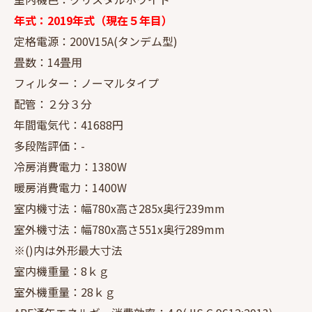
年式：2019年式（現在５年目）
定格電源：200V15A(タンデム型)
畳数：14畳用
フィルター：ノーマルタイプ
配管：２分３分
年間電気代：41688円
多段階評価：-
冷房消費電力：1380W
暖房消費電力：1400W
室内機寸法：幅780x高さ285x奥行239mm
室外機寸法：幅780x高さ551x奥行289mm
※()内は外形最大寸法
室内機重量：8ｋｇ
室外機重量：28ｋｇ