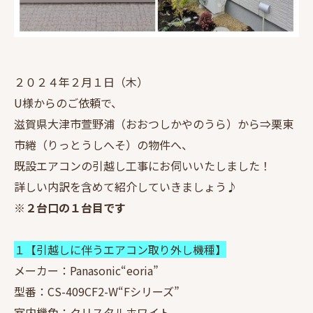
２０２４年２月１日（木）
U様からのご依頼で、
滋賀県大津市萱野浦（おおつしかやのうら）から⇒栗東
市綣（りっとうしへそ）の物件へ、
既設エアコンの引越し工事にお伺いいたしました！
詳しい内訳を含めて紹介していきましょう♪
※２台口の１台目です
１【引越しに伴うエアコン取り外し機種】
メーカー：Panasonic“eoria”
型番：CS-409CF2-W“Fシリーズ”
室内機色：クリスタルホワイト