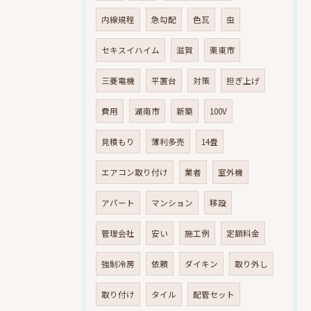
内線規程
急勾配
色瓦
虫
セキスイハイム
滋賀
栗東市
三菱電機
平置台
対策
担ぎ上げ
費用
湖南市
新築
100V
見積もり
薄利多売
14畳
エアコン取り付け
業者
室外機
アパート
マンション
移設
管理会社
安い
施工例
定額料金
強制冷房
依頼
ダイキン
取り外し
取り付け
タイル
配管セット