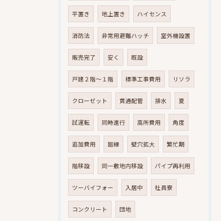
平置き
地上置き
ハイセンス
消防法
非常用避難ハッチ
室外機設置
販売完了
安く
既設
戸建２階～１階
標準工事費用
リソラ
クローゼット
貫通配管
排水
夏
試運転
同時進行
高所費用
角度
追加費用
廻縁
壁穴拡大
繁忙期
階移設
同一敷地内移設
パイプ再利用
ツーバイフォー
入居中
社員寮
コンクリート
団地