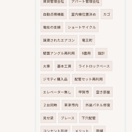
賃貸管理会社
アパート管理会社
自動点検機能
室内機位置決め
カゴ
電柱の支線
ショートサイクル
譲渡されたエアコン
竜王町
壁面アングル再利用
6畳用
設計
大事
基本工賃
ライトロックベース
ジモティ購入品
配管セット再利用
エレベーター無し
甲賀市
空き部屋
２台同時
草津市内
外装パネル修復
見せ梁
ブレース
下穴配管
コンセント形状
メリット
雨樋