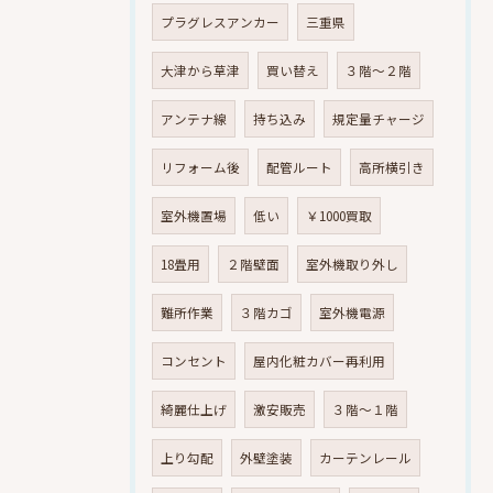
プラグレスアンカー
三重県
大津から草津
買い替え
３階～２階
アンテナ線
持ち込み
規定量チャージ
リフォーム後
配管ルート
高所横引き
室外機置場
低い
￥1000買取
18畳用
２階壁面
室外機取り外し
難所作業
３階カゴ
室外機電源
コンセント
屋内化粧カバー再利用
綺麗仕上げ
激安販売
３階～１階
上り勾配
外壁塗装
カーテンレール