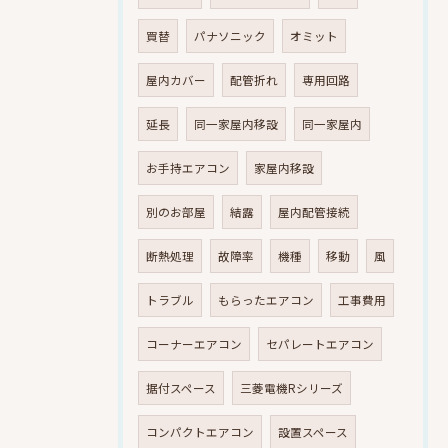
買替
パナソニック
オミット
屋内カバー
配管折れ
専用回路
延長
同一家屋内移設
同一家屋内
お手持エアコン
家屋内移設
別のお部屋
結露
屋内配管接続
断熱処理
故障率
機種
移動
風
トラブル
もらったエアコン
工事費用
コーナーエアコン
セパレートエアコン
据付スペース
三菱電機Rシリーズ
コンパクトエアコン
設置スペース