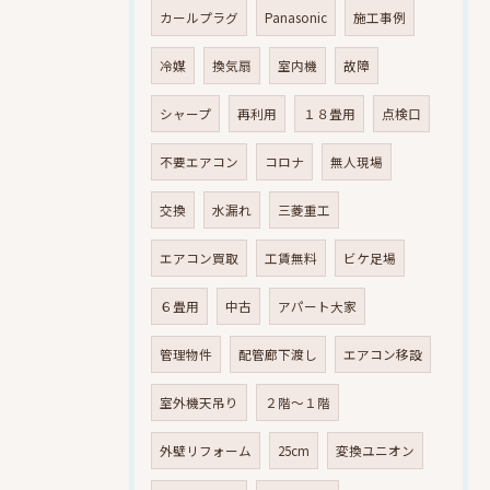
カールプラグ
Panasonic
施工事例
冷媒
換気扇
室内機
故障
シャープ
再利用
１８畳用
点検口
不要エアコン
コロナ
無人現場
交換
水漏れ
三菱重工
エアコン買取
工賃無料
ビケ足場
６畳用
中古
アパート大家
管理物件
配管廊下渡し
エアコン移設
室外機天吊り
２階～１階
外壁リフォーム
25cm
変換ユニオン