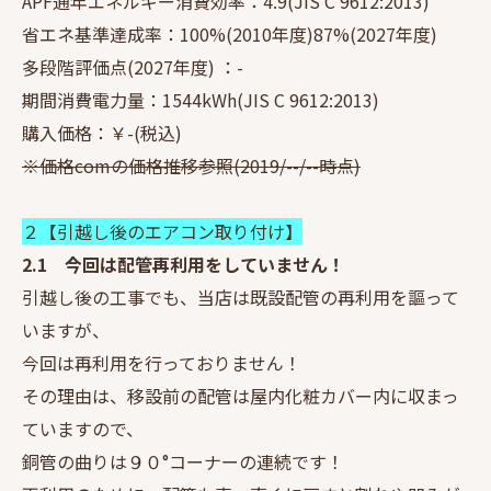
APF通年エネルギー消費効率：4.9(JIS C 9612:2013)
省エネ基準達成率：100%(2010年度)87%(2027年度)
多段階評価点(2027年度) ：-
期間消費電力量：1544kWh(JIS C 9612:2013)
購入価格：￥-(税込)
※価格comの価格推移参照(2019/--/--時点)
２【引越し後のエアコン取り付け】
2.1 今回は配管再利用をしていません！
引越し後の工事でも、当店は既設配管の再利用を謳って
いますが、
今回は再利用を行っておりません！
その理由は、移設前の配管は屋内化粧カバー内に収まっ
ていますので、
銅管の曲りは９０°コーナーの連続です！