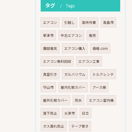
タグ
Tags
エアコン
引越し
高所作業
高島市
草津市
中古エアコン
販売
廣田電気
エアコン購入
価格.com
エアコン無料回収
エアコン工事
真空引き
ガルバリウム
トルクレンチ
守山市
屋内化粧カバー
アース線
屋外化粧カバー
防水
エアコン室内機
落下防止
大津市
日立
ガス漏れ防止
テープ巻き