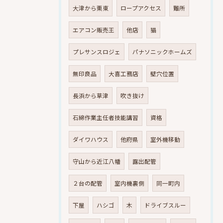
大津から栗東
ロープアクセス
難所
エアコン販売王
他店
猫
プレサンスロジェ
パナソニックホームズ
無印良品
大喜工務店
壁穴位置
長浜から草津
吹き抜け
石綿作業主任者技能講習
資格
ダイワハウス
他府県
室外機移動
守山から近江八幡
露出配管
２台の配管
室内機裏側
同一町内
下屋
ハシゴ
木
ドライブスルー