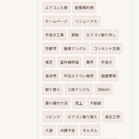
エアコン入替
配管再利用
ホームページ
リニューアル
手抜き工事
買取
エアコン取り外し
京都市
屋根アングル
コンセント交換
東芝
室外機移設
業界
手抜き
長浜市
中古エアコン販売
設置費用
取り替え
２段アングル
250mm
最小据付寸法
窓上
不動産
リビング
エアコン取り替え
東近江市
入替
冷媒不足
モルタル