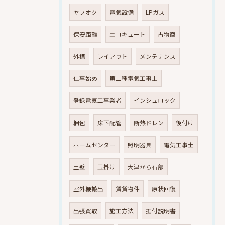
ヤフオク
電気設備
LPガス
保安距離
エコキュート
古物商
外構
レイアウト
メンテナンス
仕事始め
第二種電気工事士
登録電気工事業者
インシュロック
梱包
床下配管
断熱ドレン
後付け
ホームセンター
照明器具
電気工事士
土壁
玉掛け
大津から石部
室外機搬出
賃貸物件
原状回復
出張買取
施工方法
据付説明書