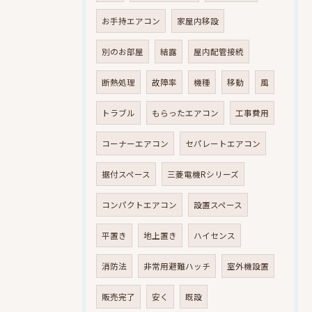
お手持エアコン
家屋内移設
別のお部屋
結露
屋内配管接続
断熱処理
故障率
機種
移動
風
トラブル
もらったエアコン
工事費用
コーナーエアコン
セパレートエアコン
据付スペース
三菱電機Rシリーズ
コンパクトエアコン
設置スペース
平置き
地上置き
ハイセンス
消防法
非常用避難ハッチ
室外機設置
販売完了
安く
既設