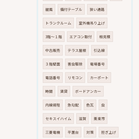
破風
備付テーブル
狭い通路
トランクルーム
室外機吊り上げ
3階～１階
エアコン取付
相見積
中古販売
テラス屋根
引込線
３階壁面
害虫駆除
電場番号
電話番号
リモコン
カーポート
時間
賃貸
ボードアンカー
内線規程
急勾配
色瓦
虫
セキスイハイム
滋賀
栗東市
三菱電機
平置台
対策
担ぎ上げ