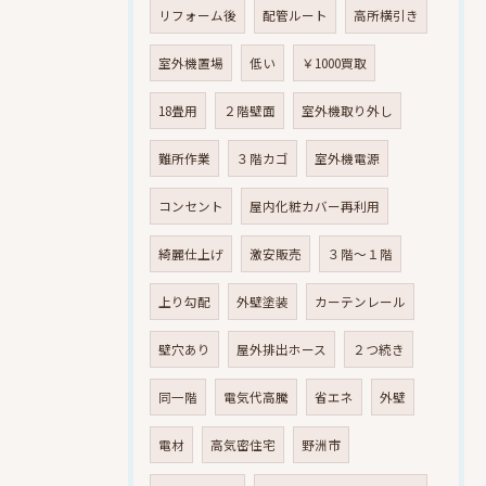
リフォーム後
配管ルート
高所横引き
室外機置場
低い
￥1000買取
18畳用
２階壁面
室外機取り外し
難所作業
３階カゴ
室外機電源
コンセント
屋内化粧カバー再利用
綺麗仕上げ
激安販売
３階～１階
上り勾配
外壁塗装
カーテンレール
壁穴あり
屋外排出ホース
２つ続き
同一階
電気代高騰
省エネ
外壁
電材
高気密住宅
野洲市