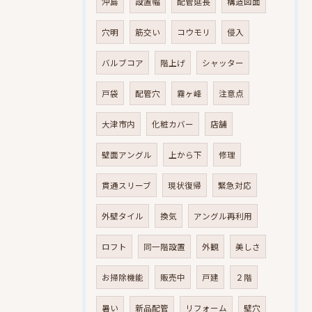
沖島
設置幅
配管延長
構造図面
穴明
筋交い
コウモリ
侵入
バルブコア
階上げ
シャッター
戸袋
配管穴
霧ヶ峰
注意点
大津市内
化粧カバー
店舗
壁面アングル
上から下
修理
貫通スリーブ
現状復帰
緊急対応
外壁タイル
換気
アングル再利用
ロフト
同一階設置
外観
美しさ
お掃除機能
販売中
戸建
２階
暑い
新品配管
リフォーム
壁穴