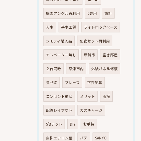
壁面アングル再利用
6畳用
設計
大事
基本工賃
ライトロックベース
ジモティ購入品
配管セット再利用
エレベーター無し
甲賀市
空き部屋
２台同時
草津市内
外装パネル修復
見せ梁
ブレース
下穴配管
コンセント形状
メリット
雨樋
配管レイアウト
ガスチャージ
S’Bナット
DIY
お手持
自称エアコン屋
パテ
SANYO