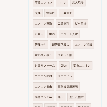
不要エアコン
コロナ
無人現場
交換
水漏れ
三菱重工
エアコン買取
工賃無料
ビケ足場
６畳用
中古
アパート大家
管理物件
配管廊下渡し
エアコン移設
室外機天吊り
２階～１階
外壁リフォーム
25cm
変換ユニオン
エアコン部材
ペアコイル
エアコン撤去
室外機専用置場
高さ２５ｃｍ
落下
近江八幡市