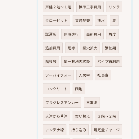
戸建２階～１階
標準工事費用
リソラ
クローゼット
貫通配管
排水
夏
試運転
同時進行
高所費用
角度
追加費用
廻縁
壁穴拡大
繁忙期
階移設
同一敷地内移設
パイプ再利用
ツーバイフォー
入居中
社員寮
コンクリート
団地
プラグレスアンカー
三重県
大津から草津
買い替え
３階～２階
アンテナ線
持ち込み
規定量チャージ