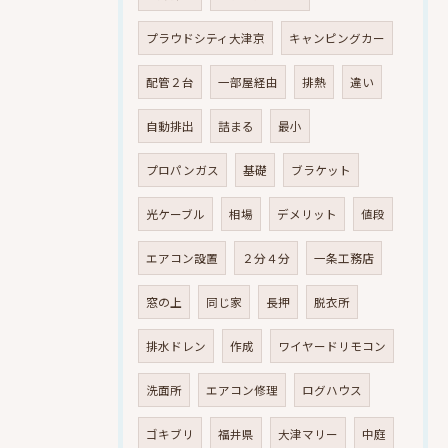
プラウドシティ大津京
キャンピングカー
配管２台
一部屋経由
排熱
違い
自動排出
詰まる
最小
プロパンガス
基礎
ブラケット
光ケーブル
相場
デメリット
値段
エアコン設置
２分４分
一条工務店
窓の上
同じ家
長押
脱衣所
排水ドレン
作成
ワイヤードリモコン
洗面所
エアコン修理
ログハウス
ゴキブリ
福井県
大津マリー
中庭