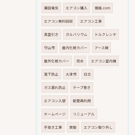
廣田電気
エアコン購入
価格.com
エアコン無料回収
エアコン工事
真空引き
ガルバリウム
トルクレンチ
守山市
屋内化粧カバー
アース線
屋外化粧カバー
防水
エアコン室内機
落下防止
大津市
日立
ガス漏れ防止
テープ巻き
エアコン入替
配管再利用
ホームページ
リニューアル
手抜き工事
買取
エアコン取り外し