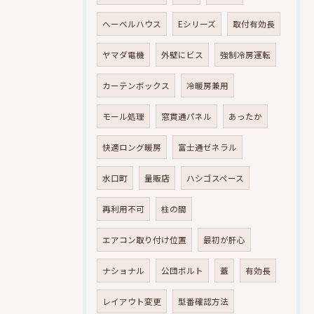
へーベルハウス
Eシリーズ
取付有効長
ヤマダ電機
外壁にビス
強制冷房運転
カーテンボックス
冷暖房兼用
モール処理
窓貫通パネル
あったか
快適ロング暖房
富士通ゼネラル
水口町
量販店
ハシゴスペース
再利用不可
柱の間
エアコン取り付け位置
最初が肝心
ナショナル
公団ボルト
蓋
有効長
レイアウト変更
型番確認方法