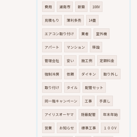
費用
湖南市
新築
100V
見積もり
薄利多売
14畳
エアコン取り付け
業者
室外機
アパート
マンション
移設
管理会社
安い
施工例
定額料金
強制冷房
依頼
ダイキン
取り外し
取り付け
タイル
配管セット
同一階キャンペーン
工事
手直し
アイリスオーヤマ
隠蔽配管
年末年始
営業
お知らせ
標準工事
１００V