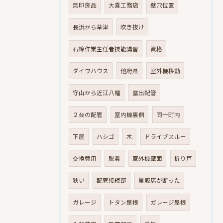
無印良品
大喜工務店
壁穴位置
長浜から草津
吹き抜け
石綿作業主任者技能講習
資格
ダイワハウス
他府県
室外機移動
守山から近江八幡
露出配管
２台の配管
室内機裏側
同一町内
下屋
ハシゴ
木
ドライブスルー
交換費用
脱着
室外機壁面
折り戸
狭い
配管接続部
量販店が断った
ガレージ
トタン屋根
ガレージ屋根