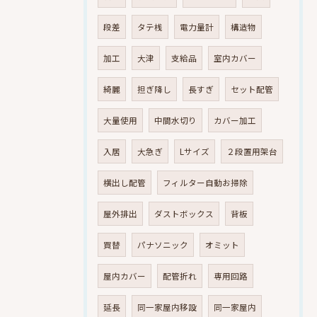
段差
タテ桟
電力量計
構造物
加工
大津
支給品
室内カバー
綺麗
担ぎ降し
長すぎ
セット配管
大量使用
中間水切り
カバー加工
入居
大急ぎ
Lサイズ
２段置用架台
横出し配管
フィルター自動お掃除
屋外排出
ダストボックス
背板
買替
パナソニック
オミット
屋内カバー
配管折れ
専用回路
延長
同一家屋内移設
同一家屋内