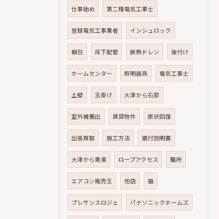
仕事始め
第二種電気工事士
登録電気工事業者
インシュロック
梱包
床下配管
断熱ドレン
後付け
ホームセンター
照明器具
電気工事士
土壁
玉掛け
大津から石部
室外機搬出
賃貸物件
原状回復
出張買取
施工方法
据付説明書
大津から栗東
ロープアクセス
難所
エアコン販売王
他店
猫
プレサンスロジェ
パナソニックホームズ