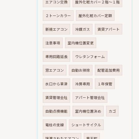
エアコン交換
屋外化粧カバー２階～１階
２トーンカラー
屋外化粧カバー定額
新規エアコン
冷媒ガス
賃貸アパート
注意事項
室内機位置変更
専用回路延長
ウレタンフォーム
窓エアコン
自動お掃除
配管追加費用
水口から草津
冷房専用
１年保管
賃貸管理会社
アパート管理会社
自動点検機能
室内機位置決め
カゴ
電柱の支線
ショートサイクル
譲渡されたエアコン
竜王町