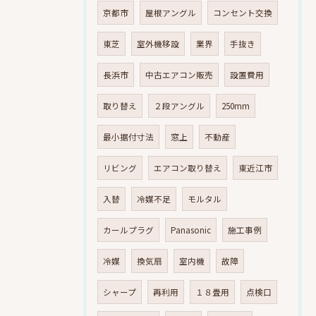
京都市
屋根アングル
コンセント交換
東芝
室外機移設
業界
手抜き
長浜市
中古エアコン販売
設置費用
取り替え
２段アングル
250mm
最小据付寸法
窓上
不動産
リビング
エアコン取り替え
東近江市
入替
冷媒不足
モルタル
カールプラグ
Panasonic
施工事例
冷媒
換気扇
室内機
故障
シャープ
再利用
１８畳用
点検口