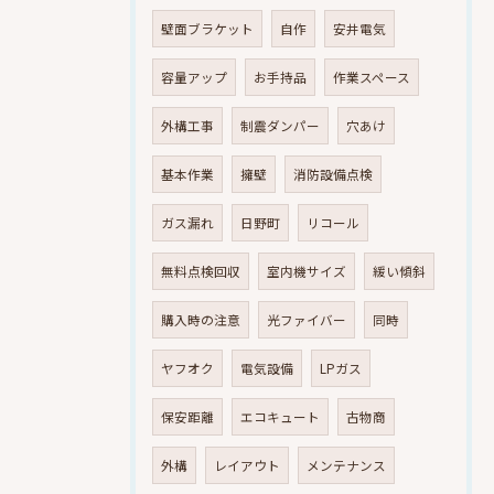
壁面ブラケット
自作
安井電気
容量アップ
お手持品
作業スペース
外構工事
制震ダンパー
穴あけ
基本作業
擁壁
消防設備点検
ガス漏れ
日野町
リコール
無料点検回収
室内機サイズ
緩い傾斜
購入時の注意
光ファイバー
同時
ヤフオク
電気設備
LPガス
保安距離
エコキュート
古物商
外構
レイアウト
メンテナンス