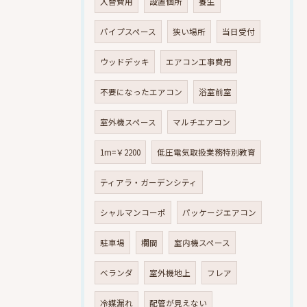
入替費用
設置個所
養生
パイプスペース
狭い場所
当日受付
ウッドデッキ
エアコン工事費用
不要になったエアコン
浴室前室
室外機スペース
マルチエアコン
1m=￥2200
低圧電気取扱業務特別教育
ティアラ・ガーデンシティ
シャルマンコーポ
パッケージエアコン
駐車場
欄間
室内機スペース
ベランダ
室外機地上
フレア
冷媒漏れ
配管が見えない