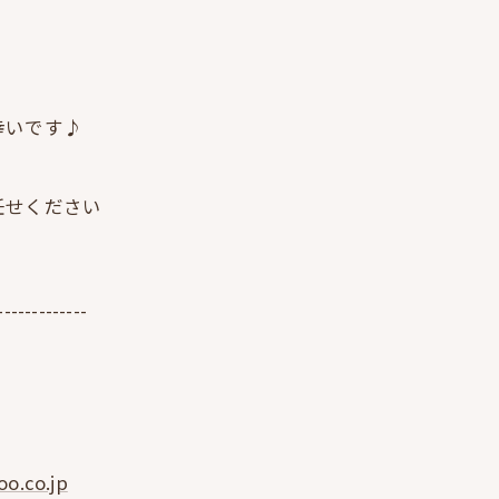
幸いです♪
任せください
-------------
o.co.jp