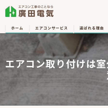
ホーム
エアコンサービス
選ばれる理由
エアコン取付
お客様の声
エアコン取り外し
エアコン取り付けは室
エアコン移設
中古販売
高所作業