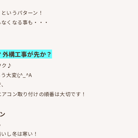
』というパターン！
もなくなる事も・・・
？外構工事が先か？
ワク♪
変(;^_^A
で、
エアコン取り付けの順番は大切です！
ン
る
暑いし冬は寒い！