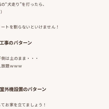
の“犬走り”を打ったら、
目）
リートを割らないといけません！
構工事のパターン
下側は土のまま・・・
え放題ｗｗｗ
ン室外機設置のパターン
してお家を立てましょう！