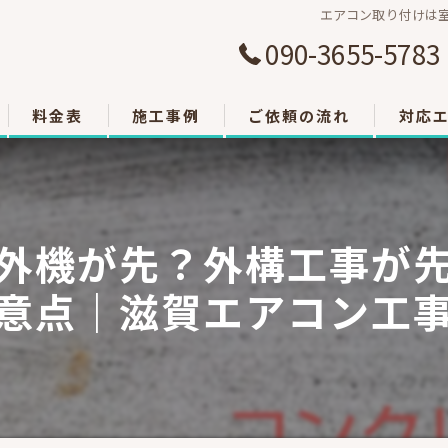
エアコン取り付けは
090-3655-5783
料金表
施工事例
ご依頼の流れ
対応
大津市
草津市
外機が先？外構工事が
栗東市
意点｜滋賀エアコン工
東近江
甲賀市