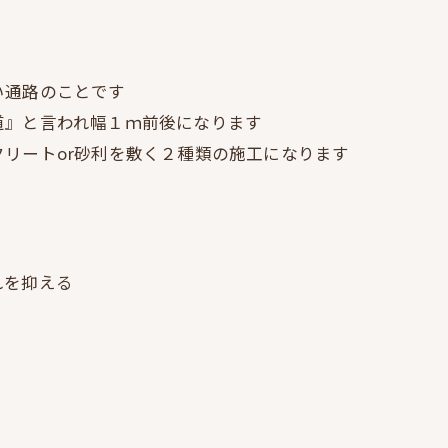
い通路のことです
道』と言われ幅１ｍ前後になります
リートor砂利を敷く２種類の施工になります
れを抑える