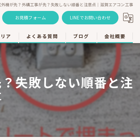
室外機が先？外構工事が先？失敗しない順番と注意点｜滋賀エアコン工事
お見積フォーム
LINEでお問い合わせ
エリア
よくある質問
ブログ
会社概要
のエアコン工事
のエアコン工事
先？失敗しない順番と注
のエアコン工事
事
市のエアコン工事
のエアコン工事