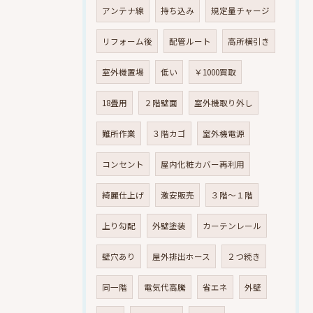
アンテナ線
持ち込み
規定量チャージ
リフォーム後
配管ルート
高所横引き
室外機置場
低い
￥1000買取
18畳用
２階壁面
室外機取り外し
難所作業
３階カゴ
室外機電源
コンセント
屋内化粧カバー再利用
綺麗仕上げ
激安販売
３階～１階
上り勾配
外壁塗装
カーテンレール
壁穴あり
屋外排出ホース
２つ続き
同一階
電気代高騰
省エネ
外壁