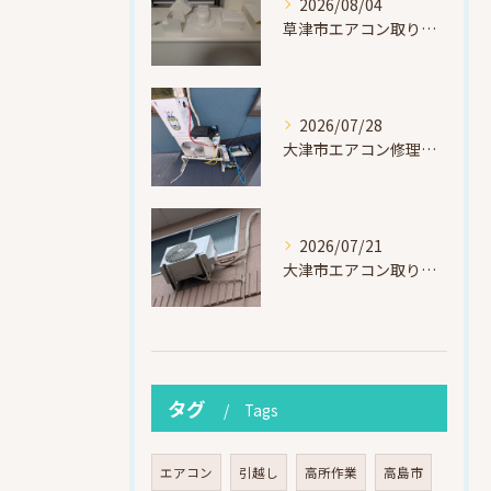
2026/08/04
草津市エアコン取り付け｜お客様取り外し済・化粧カバー再利用（ダイキン S225ATES・アウルコート草津）
2026/07/28
大津市エアコン修理｜冷媒漏れを特定！高所作業で東芝RAS-F221ARTを修理・ガスチャージ
2026/07/21
大津市エアコン取り付け｜他社で断られたマンション3階の壁面アングル高所作業（ハイセンス HA-J22H-W・プレジーオビワコ）
タグ
Tags
エアコン
引越し
高所作業
高島市