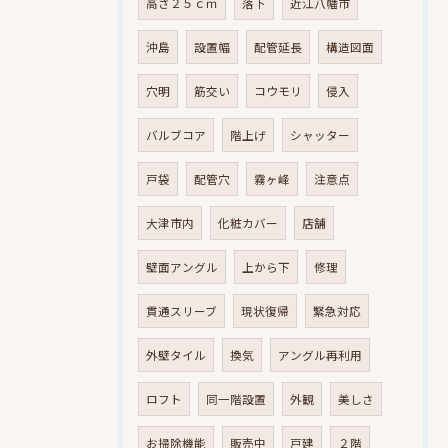
高さ２５ｃｍ
落下
近江八幡市
沖島
設置幅
配管延長
構造図面
穴明
筋交い
コウモリ
侵入
バルブコア
階上げ
シャッター
戸袋
配管穴
霧ヶ峰
注意点
大津市内
化粧カバー
店舗
壁面アングル
上から下
修理
貫通スリーブ
現状復帰
緊急対応
外壁タイル
換気
アングル再利用
ロフト
同一階設置
外観
美しさ
お掃除機能
販売中
戸建
２階