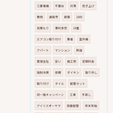
三菱電機
平置台
対策
担ぎ上げ
費用
湖南市
新築
100V
見積もり
薄利多売
14畳
エアコン取り付け
業者
室外機
アパート
マンション
移設
管理会社
安い
施工例
定額料金
強制冷房
依頼
ダイキン
取り外し
取り付け
タイル
配管セット
同一階キャンペーン
工事
手直し
アイリスオーヤマ
隠蔽配管
年末年始