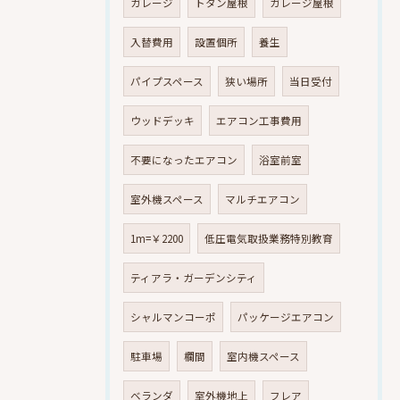
ガレージ
トタン屋根
ガレージ屋根
入替費用
設置個所
養生
パイプスペース
狭い場所
当日受付
ウッドデッキ
エアコン工事費用
不要になったエアコン
浴室前室
室外機スペース
マルチエアコン
1m=￥2200
低圧電気取扱業務特別教育
ティアラ・ガーデンシティ
シャルマンコーポ
パッケージエアコン
駐車場
欄間
室内機スペース
ベランダ
室外機地上
フレア