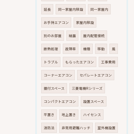
延長
同一家屋内移設
同一家屋内
お手持エアコン
家屋内移設
別のお部屋
結露
屋内配管接続
断熱処理
故障率
機種
移動
風
トラブル
もらったエアコン
工事費用
コーナーエアコン
セパレートエアコン
据付スペース
三菱電機Rシリーズ
コンパクトエアコン
設置スペース
平置き
地上置き
ハイセンス
消防法
非常用避難ハッチ
室外機設置