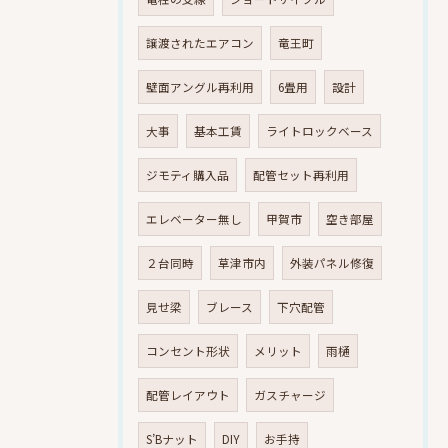
譲渡されたエアコン
竜王町
壁面アングル再利用
6畳用
設計
大事
基本工賃
ライトロックベース
ジモティ購入品
配管セット再利用
エレベーター無し
甲賀市
空き部屋
２台同時
草津市内
外装パネル修復
見せ梁
ブレース
下穴配管
コンセント形状
メリット
雨樋
配管レイアウト
ガスチャージ
S’Bナット
DIY
お手持