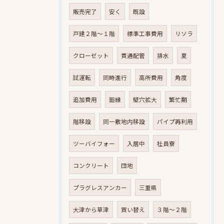
販売完了
安く
既設
戸建２階～１階
標準工事費用
リソラ
クローゼット
貫通配管
排水
夏
試運転
同時進行
高所費用
角度
追加費用
廻縁
壁穴拡大
繁忙期
階移設
同一敷地内移設
パイプ再利用
ツーバイフォー
入居中
社員寮
コンクリート
団地
プラグレスアンカー
三重県
大津から草津
買い替え
３階～２階