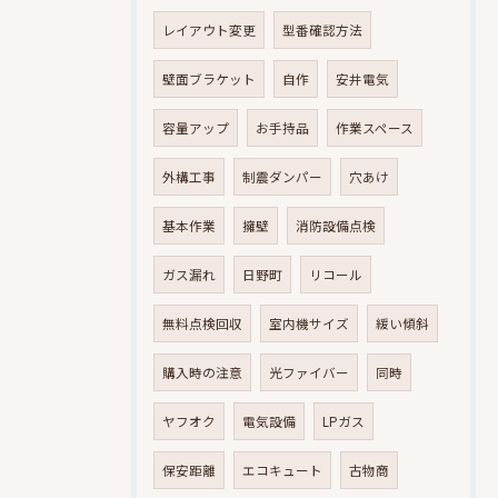
レイアウト変更
型番確認方法
壁面ブラケット
自作
安井電気
容量アップ
お手持品
作業スペース
外構工事
制震ダンパー
穴あけ
基本作業
擁壁
消防設備点検
ガス漏れ
日野町
リコール
無料点検回収
室内機サイズ
緩い傾斜
購入時の注意
光ファイバー
同時
ヤフオク
電気設備
LPガス
保安距離
エコキュート
古物商