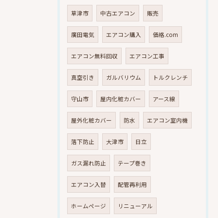
草津市
中古エアコン
販売
廣田電気
エアコン購入
価格.com
エアコン無料回収
エアコン工事
真空引き
ガルバリウム
トルクレンチ
守山市
屋内化粧カバー
アース線
屋外化粧カバー
防水
エアコン室内機
落下防止
大津市
日立
ガス漏れ防止
テープ巻き
エアコン入替
配管再利用
ホームページ
リニューアル