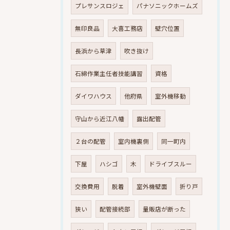
プレサンスロジェ
パナソニックホームズ
無印良品
大喜工務店
壁穴位置
長浜から草津
吹き抜け
石綿作業主任者技能講習
資格
ダイワハウス
他府県
室外機移動
守山から近江八幡
露出配管
２台の配管
室内機裏側
同一町内
下屋
ハシゴ
木
ドライブスルー
交換費用
脱着
室外機壁面
折り戸
狭い
配管接続部
量販店が断った