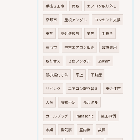
手抜き工事
買取
エアコン取り外し
京都市
屋根アングル
コンセント交換
東芝
室外機移設
業界
手抜き
長浜市
中古エアコン販売
設置費用
取り替え
２段アングル
250mm
最小据付寸法
窓上
不動産
リビング
エアコン取り替え
東近江市
入替
冷媒不足
モルタル
カールプラグ
Panasonic
施工事例
冷媒
換気扇
室内機
故障