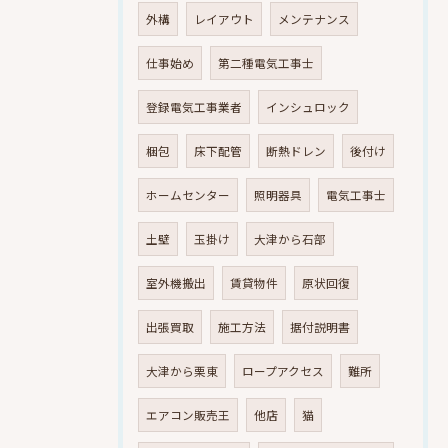
外構
レイアウト
メンテナンス
仕事始め
第二種電気工事士
登録電気工事業者
インシュロック
梱包
床下配管
断熱ドレン
後付け
ホームセンター
照明器具
電気工事士
土壁
玉掛け
大津から石部
室外機搬出
賃貸物件
原状回復
出張買取
施工方法
据付説明書
大津から栗東
ロープアクセス
難所
エアコン販売王
他店
猫