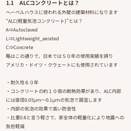
1.1 ALCコンクリートとは？
へーベルハウスに使われる外壁の建築材料になります
“ALC(軽量気泡コンクリート)”とは？
A⇒Autoclaved
L⇒Lightweight_aerated
C⇒Concrete
略はこの通りで、日本では５０年の使用実績を誇り
アメリカ・ドイツ・クウェートにも使用されています
・耐久性６０年
・コンクリートの約１０倍の断熱効果があり、ALC内部
には直径0.05μｍ～0.1μｍの気泡で調湿します
・内部の気泡の効果で高い防音性
・比重0.6と言う軽さで、家全体の軽量化により地震への
負担軽減