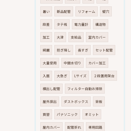
暑い
新品配管
リフォーム
壁穴
段差
タテ桟
電力量計
構造物
加工
大津
支給品
室内カバー
綺麗
担ぎ降し
長すぎ
セット配管
大量使用
中間水切り
カバー加工
入居
大急ぎ
Lサイズ
２段置用架台
横出し配管
フィルター自動お掃除
屋外排出
ダストボックス
背板
買替
パナソニック
オミット
屋内カバー
配管折れ
専用回路