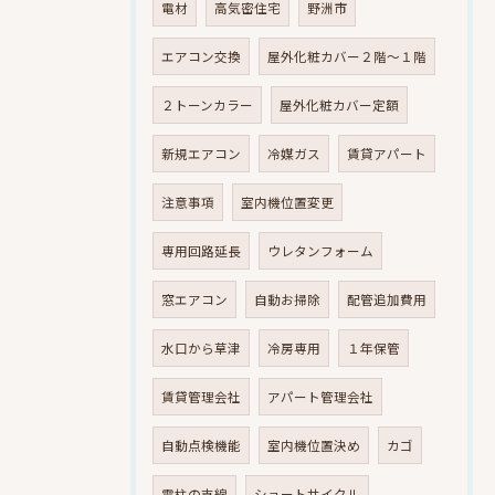
電材
高気密住宅
野洲市
エアコン交換
屋外化粧カバー２階～１階
２トーンカラー
屋外化粧カバー定額
新規エアコン
冷媒ガス
賃貸アパート
注意事項
室内機位置変更
専用回路延長
ウレタンフォーム
窓エアコン
自動お掃除
配管追加費用
水口から草津
冷房専用
１年保管
賃貸管理会社
アパート管理会社
自動点検機能
室内機位置決め
カゴ
電柱の支線
ショートサイクル