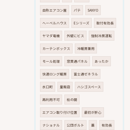
自称エアコン屋
パテ
SANYO
へーベルハウス
Eシリーズ
取付有効長
ヤマダ電機
外壁にビス
強制冷房運転
カーテンボックス
冷暖房兼用
モール処理
窓貫通パネル
あったか
快適ロング暖房
富士通ゼネラル
水口町
量販店
ハシゴスペース
再利用不可
柱の間
エアコン取り付け位置
最初が肝心
ナショナル
公団ボルト
蓋
有効長