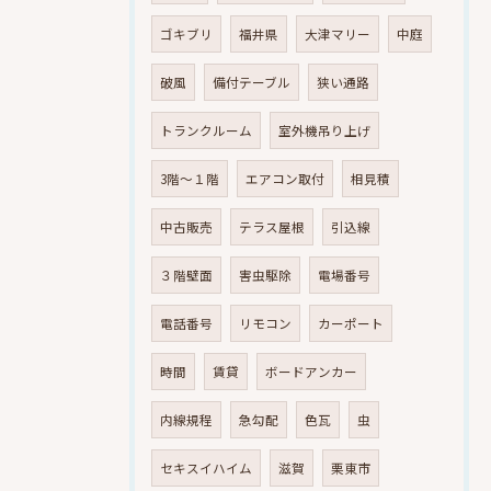
ゴキブリ
福井県
大津マリー
中庭
破風
備付テーブル
狭い通路
トランクルーム
室外機吊り上げ
3階～１階
エアコン取付
相見積
中古販売
テラス屋根
引込線
３階壁面
害虫駆除
電場番号
電話番号
リモコン
カーポート
時間
賃貸
ボードアンカー
内線規程
急勾配
色瓦
虫
セキスイハイム
滋賀
栗東市