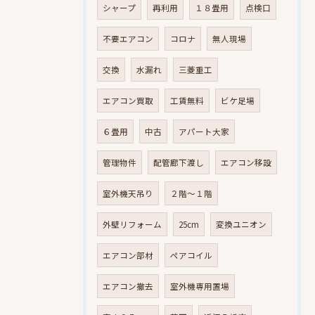
シャープ
再利用
１８畳用
点検口
不要エアコン
コロナ
無人現場
交換
水漏れ
三菱重工
エアコン買取
工賃無料
ビケ足場
６畳用
中古
アパート大家
管理物件
配管廊下渡し
エアコン移設
室外機天吊り
２階～１階
外壁リフォーム
25cm
変換ユニオン
エアコン部材
ペアコイル
エアコン撤去
室外機専用置場