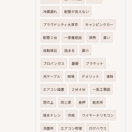
冷媒漏れ
配管が見えない
プラウドシティ大津京
キャンピングカー
配管２台
一部屋経由
排熱
違い
自動排出
詰まる
最小
プロパンガス
基礎
ブラケット
光ケーブル
相場
デメリット
値段
エアコン設置
２分４分
一条工務店
窓の上
同じ家
長押
脱衣所
排水ドレン
作成
ワイヤードリモコン
洗面所
エアコン修理
ログハウス