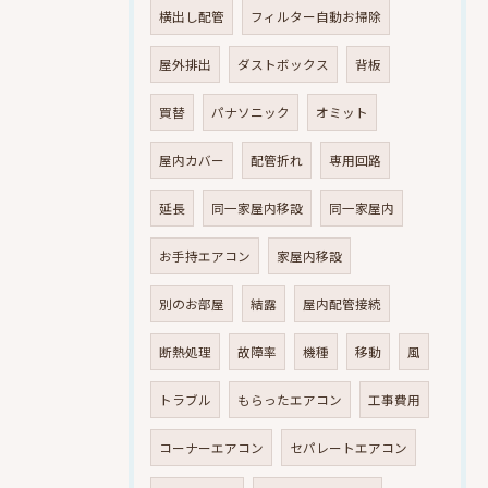
横出し配管
フィルター自動お掃除
屋外排出
ダストボックス
背板
買替
パナソニック
オミット
屋内カバー
配管折れ
専用回路
延長
同一家屋内移設
同一家屋内
お手持エアコン
家屋内移設
別のお部屋
結露
屋内配管接続
断熱処理
故障率
機種
移動
風
トラブル
もらったエアコン
工事費用
コーナーエアコン
セパレートエアコン