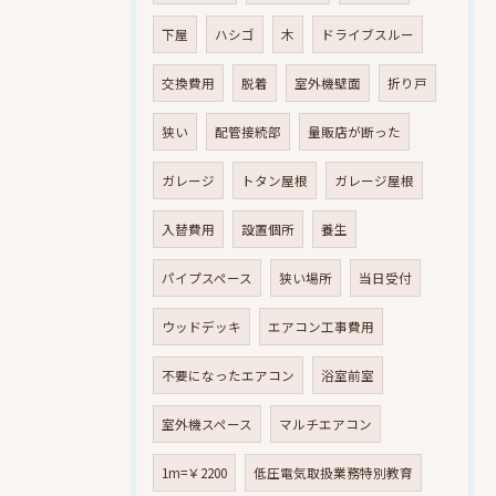
下屋
ハシゴ
木
ドライブスルー
交換費用
脱着
室外機壁面
折り戸
狭い
配管接続部
量販店が断った
ガレージ
トタン屋根
ガレージ屋根
入替費用
設置個所
養生
パイプスペース
狭い場所
当日受付
ウッドデッキ
エアコン工事費用
不要になったエアコン
浴室前室
室外機スペース
マルチエアコン
1m=￥2200
低圧電気取扱業務特別教育