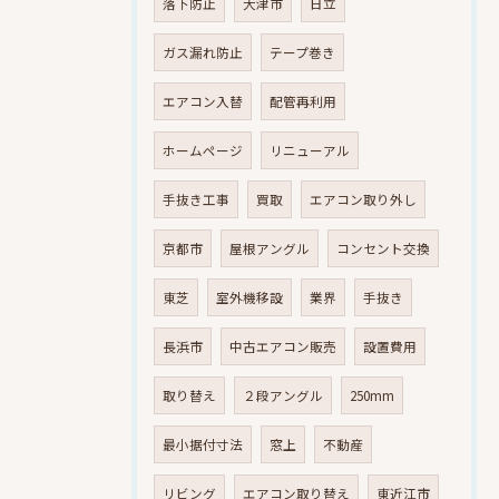
落下防止
大津市
日立
ガス漏れ防止
テープ巻き
エアコン入替
配管再利用
ホームページ
リニューアル
手抜き工事
買取
エアコン取り外し
京都市
屋根アングル
コンセント交換
東芝
室外機移設
業界
手抜き
長浜市
中古エアコン販売
設置費用
取り替え
２段アングル
250mm
最小据付寸法
窓上
不動産
リビング
エアコン取り替え
東近江市