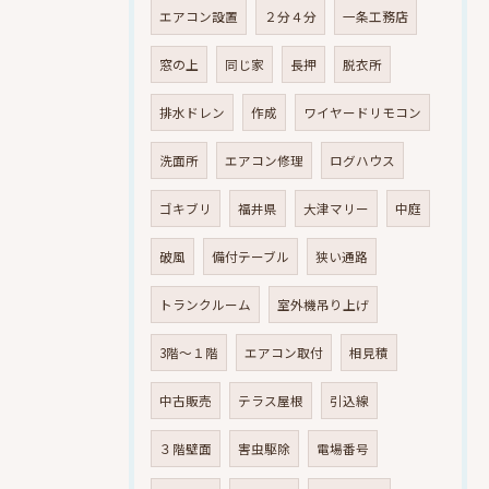
エアコン設置
２分４分
一条工務店
窓の上
同じ家
長押
脱衣所
排水ドレン
作成
ワイヤードリモコン
洗面所
エアコン修理
ログハウス
ゴキブリ
福井県
大津マリー
中庭
破風
備付テーブル
狭い通路
トランクルーム
室外機吊り上げ
3階～１階
エアコン取付
相見積
中古販売
テラス屋根
引込線
３階壁面
害虫駆除
電場番号