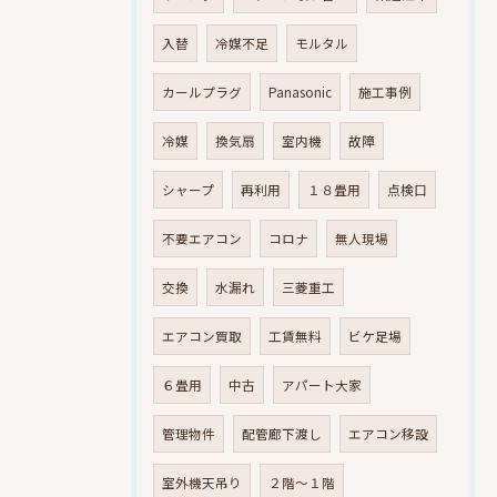
入替
冷媒不足
モルタル
カールプラグ
Panasonic
施工事例
冷媒
換気扇
室内機
故障
シャープ
再利用
１８畳用
点検口
不要エアコン
コロナ
無人現場
交換
水漏れ
三菱重工
エアコン買取
工賃無料
ビケ足場
６畳用
中古
アパート大家
管理物件
配管廊下渡し
エアコン移設
室外機天吊り
２階～１階