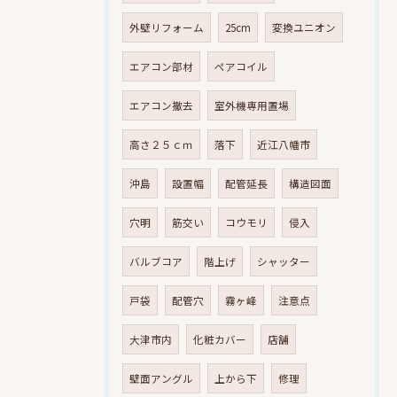
外壁リフォーム
25cm
変換ユニオン
エアコン部材
ペアコイル
エアコン撤去
室外機専用置場
高さ２５ｃｍ
落下
近江八幡市
沖島
設置幅
配管延長
構造図面
穴明
筋交い
コウモリ
侵入
バルブコア
階上げ
シャッター
戸袋
配管穴
霧ヶ峰
注意点
大津市内
化粧カバー
店舗
壁面アングル
上から下
修理