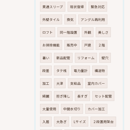
貫通スリーブ
現状復帰
緊急対応
外壁タイル
換気
アングル再利用
ロフト
同一階設置
外観
美しさ
お掃除機能
販売中
戸建
２階
暑い
新品配管
リフォーム
壁穴
段差
タテ桟
電力量計
構造物
加工
大津
支給品
室内カバー
綺麗
担ぎ降し
長すぎ
セット配管
大量使用
中間水切り
カバー加工
入居
大急ぎ
Lサイズ
２段置用架台