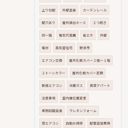
上り勾配
外壁塗装
カーテンレール
壁穴あり
屋外排出ホース
２つ続き
同一階
電気代高騰
省エネ
外壁
電材
高気密住宅
野洲市
エアコン交換
屋外化粧カバー２階～１階
２トーンカラー
屋外化粧カバー定額
新規エアコン
冷媒ガス
賃貸アパート
注意事項
室内機位置変更
専用回路延長
ウレタンフォーム
窓エアコン
自動お掃除
配管追加費用