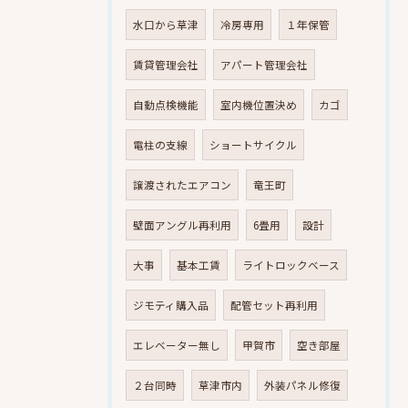
水口から草津
冷房専用
１年保管
賃貸管理会社
アパート管理会社
自動点検機能
室内機位置決め
カゴ
電柱の支線
ショートサイクル
譲渡されたエアコン
竜王町
壁面アングル再利用
6畳用
設計
大事
基本工賃
ライトロックベース
ジモティ購入品
配管セット再利用
エレベーター無し
甲賀市
空き部屋
２台同時
草津市内
外装パネル修復