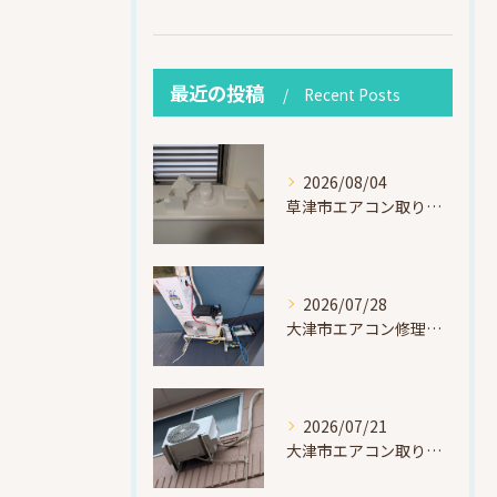
最近の投稿
Recent Posts
2026/08/04
草津市エアコン取り付け｜お客様取り外し済・化粧カバー再利用（ダイキン S225ATES・アウルコート草津）
2026/07/28
大津市エアコン修理｜冷媒漏れを特定！高所作業で東芝RAS-F221ARTを修理・ガスチャージ
2026/07/21
大津市エアコン取り付け｜他社で断られたマンション3階の壁面アングル高所作業（ハイセンス HA-J22H-W・プレジーオビワコ）