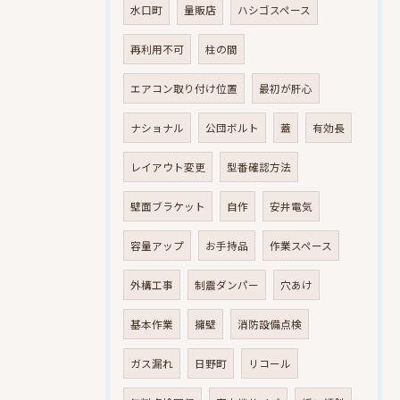
水口町
量販店
ハシゴスペース
再利用不可
柱の間
エアコン取り付け位置
最初が肝心
ナショナル
公団ボルト
蓋
有効長
レイアウト変更
型番確認方法
壁面ブラケット
自作
安井電気
容量アップ
お手持品
作業スペース
外構工事
制震ダンパー
穴あけ
基本作業
擁壁
消防設備点検
ガス漏れ
日野町
リコール