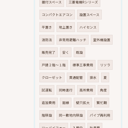
据付スペース
三菱電機Rシリーズ
コンパクトエアコン
設置スペース
平置き
地上置き
ハイセンス
消防法
非常用避難ハッチ
室外機設置
販売完了
安く
既設
戸建２階～１階
標準工事費用
リソラ
クローゼット
貫通配管
排水
夏
試運転
同時進行
高所費用
角度
追加費用
廻縁
壁穴拡大
繁忙期
階移設
同一敷地内移設
パイプ再利用
ツーバイフォー
入居中
社員寮