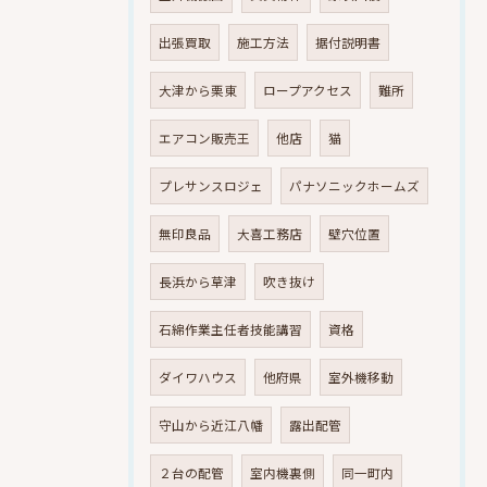
出張買取
施工方法
据付説明書
大津から栗東
ロープアクセス
難所
エアコン販売王
他店
猫
プレサンスロジェ
パナソニックホームズ
無印良品
大喜工務店
壁穴位置
長浜から草津
吹き抜け
石綿作業主任者技能講習
資格
ダイワハウス
他府県
室外機移動
守山から近江八幡
露出配管
２台の配管
室内機裏側
同一町内