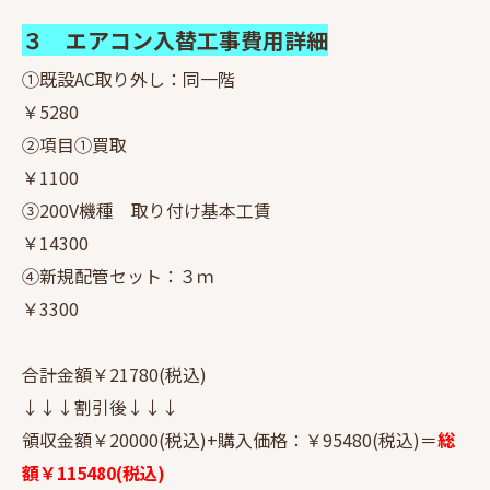
３ エアコン入替工事費用詳細
①既設AC取り外し：同一階
￥5280
②項目①買取
￥1100
③200V機種 取り付け基本工賃
￥14300
④新規配管セット：３ｍ
￥3300
合計金額￥21780(税込)
↓↓↓割引後↓↓↓
領収金額￥20000(税込)+購入価格：￥95480(税込)＝
総
額￥115480(税込)