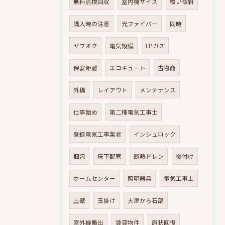
無料点検回収
室内機サイズ
緩い傾斜
購入時の注意
光ファイバー
同時
ヤフオク
電気設備
LPガス
保安距離
エコキュート
古物商
外構
レイアウト
メンテナンス
仕事始め
第二種電気工事士
登録電気工事業者
インシュロック
梱包
床下配管
断熱ドレン
後付け
ホームセンター
照明器具
電気工事士
土壁
玉掛け
大津から石部
室外機搬出
賃貸物件
原状回復