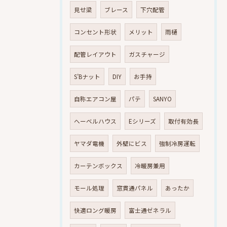
見せ梁
ブレース
下穴配管
コンセント形状
メリット
雨樋
配管レイアウト
ガスチャージ
S’Bナット
DIY
お手持
自称エアコン屋
パテ
SANYO
へーベルハウス
Eシリーズ
取付有効長
ヤマダ電機
外壁にビス
強制冷房運転
カーテンボックス
冷暖房兼用
モール処理
窓貫通パネル
あったか
快適ロング暖房
富士通ゼネラル