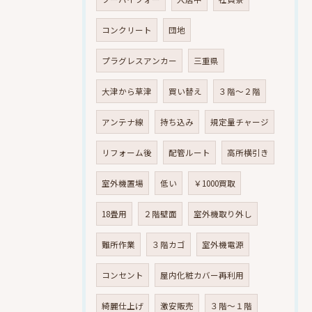
コンクリート
団地
プラグレスアンカー
三重県
大津から草津
買い替え
３階～２階
アンテナ線
持ち込み
規定量チャージ
リフォーム後
配管ルート
高所横引き
室外機置場
低い
￥1000買取
18畳用
２階壁面
室外機取り外し
難所作業
３階カゴ
室外機電源
コンセント
屋内化粧カバー再利用
綺麗仕上げ
激安販売
３階～１階