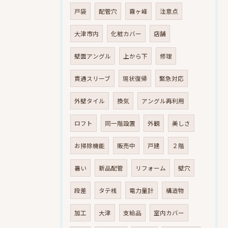
戸袋
配管穴
霧ヶ峰
注意点
大津市内
化粧カバー
店舗
壁面アングル
上から下
修理
貫通スリーブ
現状復帰
緊急対応
外壁タイル
換気
アングル再利用
ロフト
同一階設置
外観
美しさ
お掃除機能
販売中
戸建
２階
暑い
新品配管
リフォーム
壁穴
段差
タテ桟
電力量計
構造物
加工
大津
支給品
室内カバー