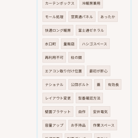
カーテンボックス
冷暖房兼用
モール処理
窓貫通パネル
あったか
快適ロング暖房
富士通ゼネラル
水口町
量販店
ハシゴスペース
再利用不可
柱の間
エアコン取り付け位置
最初が肝心
ナショナル
公団ボルト
蓋
有効長
レイアウト変更
型番確認方法
壁面ブラケット
自作
安井電気
容量アップ
お手持品
作業スペース