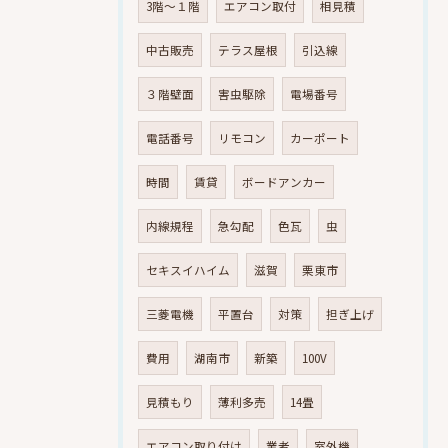
3階～１階
エアコン取付
相見積
中古販売
テラス屋根
引込線
３階壁面
害虫駆除
電場番号
電話番号
リモコン
カーポート
時間
賃貸
ボードアンカー
内線規程
急勾配
色瓦
虫
セキスイハイム
滋賀
栗東市
三菱電機
平置台
対策
担ぎ上げ
費用
湖南市
新築
100V
見積もり
薄利多売
14畳
エアコン取り付け
業者
室外機