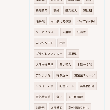
追加費用
廻縁
壁穴拡大
繁忙期
階移設
同一敷地内移設
パイプ再利用
ツーバイフォー
入居中
社員寮
コンクリート
団地
プラグレスアンカー
三重県
大津から草津
買い替え
３階～２階
アンテナ線
持ち込み
規定量チャージ
リフォーム後
配管ルート
高所横引き
室外機置場
低い
￥1000買取
18畳用
２階壁面
室外機取り外し