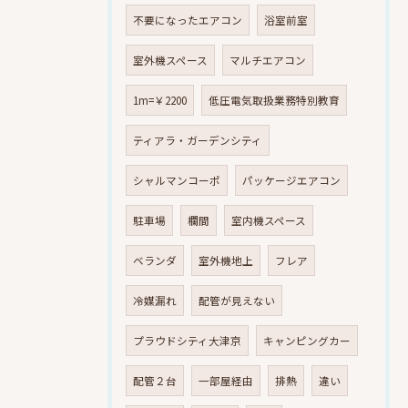
不要になったエアコン
浴室前室
室外機スペース
マルチエアコン
1m=￥2200
低圧電気取扱業務特別教育
ティアラ・ガーデンシティ
シャルマンコーポ
パッケージエアコン
駐車場
欄間
室内機スペース
ベランダ
室外機地上
フレア
冷媒漏れ
配管が見えない
プラウドシティ大津京
キャンピングカー
配管２台
一部屋経由
排熱
違い