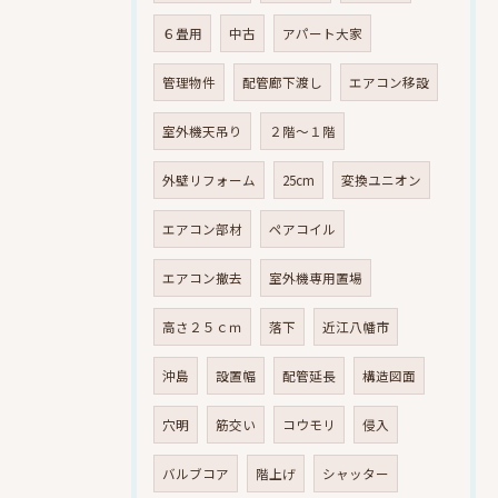
６畳用
中古
アパート大家
管理物件
配管廊下渡し
エアコン移設
室外機天吊り
２階～１階
外壁リフォーム
25cm
変換ユニオン
エアコン部材
ペアコイル
エアコン撤去
室外機専用置場
高さ２５ｃｍ
落下
近江八幡市
沖島
設置幅
配管延長
構造図面
穴明
筋交い
コウモリ
侵入
バルブコア
階上げ
シャッター