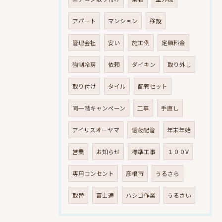
アパート
マンション
移設
管理会社
安い
施工例
定額料金
強制冷房
依頼
ダイキン
取り外し
取り付け
タイル
配管セット
同一階キャンペーン
工事
手直し
アイリスオーヤマ
隠蔽配管
年末年始
営業
お知らせ
標準工事
１００V
専用コンセント
彦根市
うるさら
取替
富士通
ハシゴ作業
うるさい