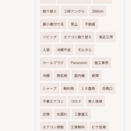
取り替え
２段アングル
250mm
最小据付寸法
窓上
不動産
リビング
エアコン取り替え
東近江市
入替
冷媒不足
モルタル
カールプラグ
Panasonic
施工事例
冷媒
換気扇
室内機
故障
シャープ
再利用
１８畳用
点検口
不要エアコン
コロナ
無人現場
交換
水漏れ
三菱重工
エアコン買取
工賃無料
ビケ足場