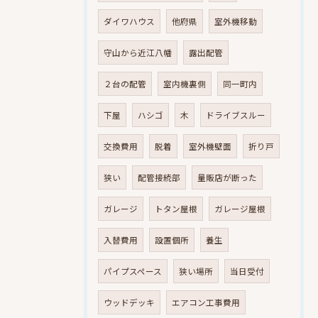
ダイワハウス
他府県
室外機移動
守山から近江八幡
露出配管
２台の配管
室内機裏側
同一町内
下屋
ハシゴ
木
ドライブスルー
交換費用
脱着
室外機壁面
折り戸
狭い
配管接続部
量販店が断った
ガレージ
トタン屋根
ガレージ屋根
入替費用
設置個所
養生
パイプスペース
狭い場所
当日受付
ウッドデッキ
エアコン工事費用