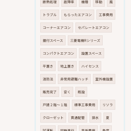
断熱処理
故障率
機種
移動
風
トラブル
もらったエアコン
工事費用
コーナーエアコン
セパレートエアコン
据付スペース
三菱電機Rシリーズ
コンパクトエアコン
設置スペース
平置き
地上置き
ハイセンス
消防法
非常用避難ハッチ
室外機設置
販売完了
安く
既設
戸建２階～１階
標準工事費用
リソラ
クローゼット
貫通配管
排水
夏
試運転
同時進行
高所費用
角度