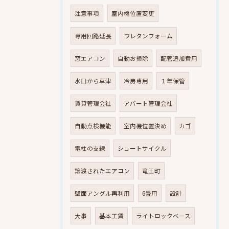
注意事項
室内機位置変更
専用回路延長
ウレタンフォーム
窓エアコン
自動お掃除
配管追加費用
水口から草津
冷房専用
１年保管
賃貸管理会社
アパート管理会社
自動点検機能
室内機位置決め
カゴ
電柱の支線
ショートサイクル
譲渡されたエアコン
竜王町
壁面アングル再利用
6畳用
設計
大事
基本工賃
ライトロックベース