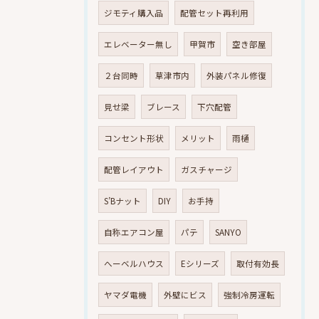
ジモティ購入品
配管セット再利用
エレベーター無し
甲賀市
空き部屋
２台同時
草津市内
外装パネル修復
見せ梁
ブレース
下穴配管
コンセント形状
メリット
雨樋
配管レイアウト
ガスチャージ
S’Bナット
DIY
お手持
自称エアコン屋
パテ
SANYO
へーベルハウス
Eシリーズ
取付有効長
ヤマダ電機
外壁にビス
強制冷房運転