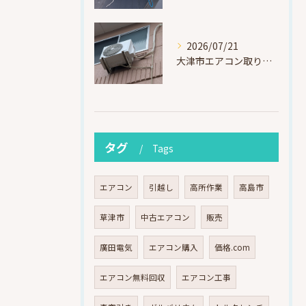
2026/07/21
大津市エアコン取り付け｜他社で断られたマンション3階の壁面アングル高所作業（ハイセンス HA-J22H-W・プレジーオビワコ）
タグ
Tags
エアコン
引越し
高所作業
高島市
草津市
中古エアコン
販売
廣田電気
エアコン購入
価格.com
エアコン無料回収
エアコン工事