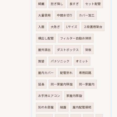
綺麗
担ぎ降し
長すぎ
セット配管
大量使用
中間水切り
カバー加工
入居
大急ぎ
Lサイズ
２段置用架台
横出し配管
フィルター自動お掃除
屋外排出
ダストボックス
背板
買替
パナソニック
オミット
屋内カバー
配管折れ
専用回路
延長
同一家屋内移設
同一家屋内
お手持エアコン
家屋内移設
別のお部屋
結露
屋内配管接続