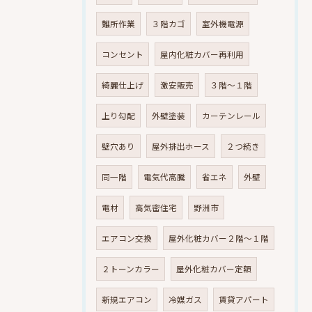
難所作業
３階カゴ
室外機電源
コンセント
屋内化粧カバー再利用
綺麗仕上げ
激安販売
３階～１階
上り勾配
外壁塗装
カーテンレール
壁穴あり
屋外排出ホース
２つ続き
同一階
電気代高騰
省エネ
外壁
電材
高気密住宅
野洲市
エアコン交換
屋外化粧カバー２階～１階
２トーンカラー
屋外化粧カバー定額
新規エアコン
冷媒ガス
賃貸アパート