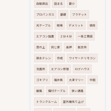
自動排出
詰まる
最小
プロパンガス
基礎
ブラケット
光ケーブル
相場
デメリット
値段
エアコン設置
２分４分
一条工務店
窓の上
同じ家
長押
脱衣所
排水ドレン
作成
ワイヤードリモコン
洗面所
エアコン修理
ログハウス
ゴキブリ
福井県
大津マリー
中庭
破風
備付テーブル
狭い通路
トランクルーム
室外機吊り上げ