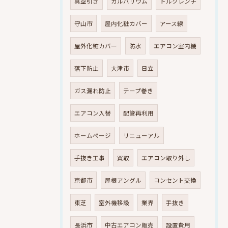
真空引き
ガルバリウム
トルクレンチ
守山市
屋内化粧カバー
アース線
屋外化粧カバー
防水
エアコン室内機
落下防止
大津市
日立
ガス漏れ防止
テープ巻き
エアコン入替
配管再利用
ホームページ
リニューアル
手抜き工事
買取
エアコン取り外し
京都市
屋根アングル
コンセント交換
東芝
室外機移設
業界
手抜き
長浜市
中古エアコン販売
設置費用