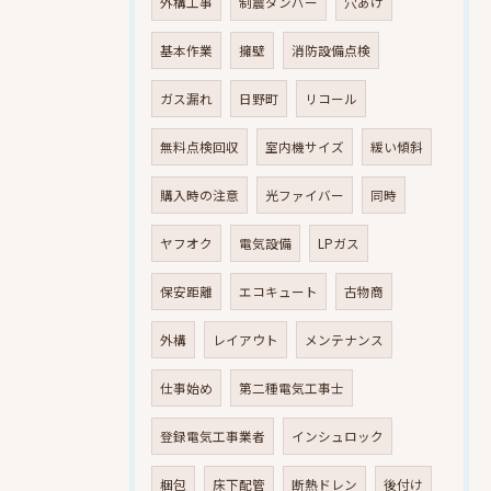
外構工事
制震ダンパー
穴あけ
基本作業
擁壁
消防設備点検
ガス漏れ
日野町
リコール
無料点検回収
室内機サイズ
緩い傾斜
購入時の注意
光ファイバー
同時
ヤフオク
電気設備
LPガス
保安距離
エコキュート
古物商
外構
レイアウト
メンテナンス
仕事始め
第二種電気工事士
登録電気工事業者
インシュロック
梱包
床下配管
断熱ドレン
後付け