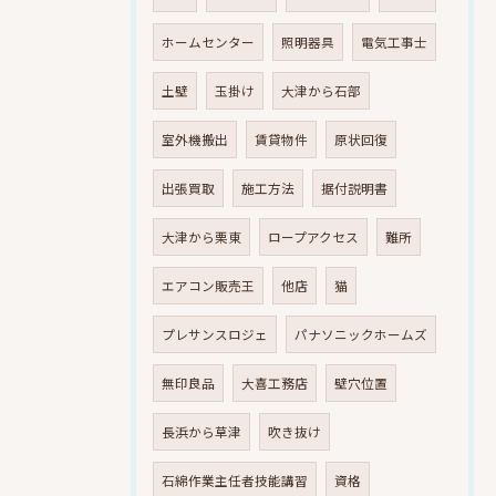
ホームセンター
照明器具
電気工事士
土壁
玉掛け
大津から石部
室外機搬出
賃貸物件
原状回復
出張買取
施工方法
据付説明書
大津から栗東
ロープアクセス
難所
エアコン販売王
他店
猫
プレサンスロジェ
パナソニックホームズ
無印良品
大喜工務店
壁穴位置
長浜から草津
吹き抜け
石綿作業主任者技能講習
資格