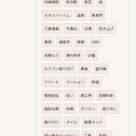
内線規程
急勾配
色瓦
虫
セキスイハイム
滋賀
栗東市
三菱電機
平置台
対策
担ぎ上げ
費用
湖南市
新築
100V
見積もり
薄利多売
14畳
エアコン取り付け
業者
室外機
アパート
マンション
移設
管理会社
安い
施工例
定額料金
強制冷房
依頼
ダイキン
取り外し
取り付け
タイル
配管セット
同一階キャンペーン
工事
手直し