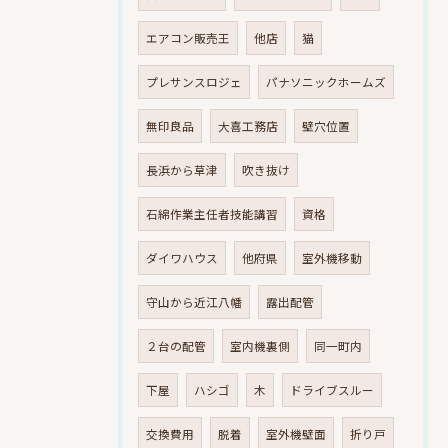
エアコン販売王
他店
猫
プレサンスロジェ
パナソニックホームズ
無印良品
大喜工務店
壁穴位置
長浜から草津
吹き抜け
石綿作業主任者技能講習
資格
ダイワハウス
他府県
室外機移動
守山から近江八幡
露出配管
２台の配管
室内機裏側
同一町内
下屋
ハシゴ
木
ドライブスルー
交換費用
脱着
室外機壁面
折り戸