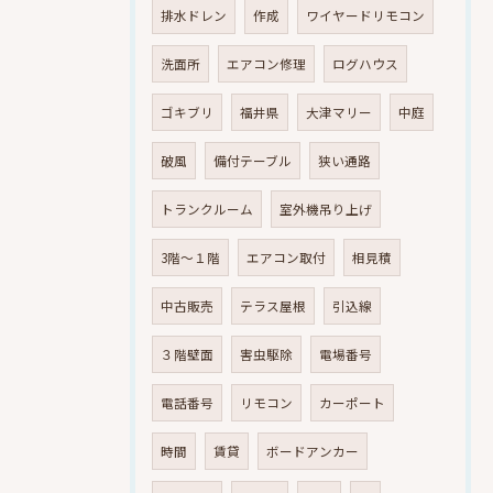
排水ドレン
作成
ワイヤードリモコン
洗面所
エアコン修理
ログハウス
ゴキブリ
福井県
大津マリー
中庭
破風
備付テーブル
狭い通路
トランクルーム
室外機吊り上げ
3階～１階
エアコン取付
相見積
中古販売
テラス屋根
引込線
３階壁面
害虫駆除
電場番号
電話番号
リモコン
カーポート
時間
賃貸
ボードアンカー