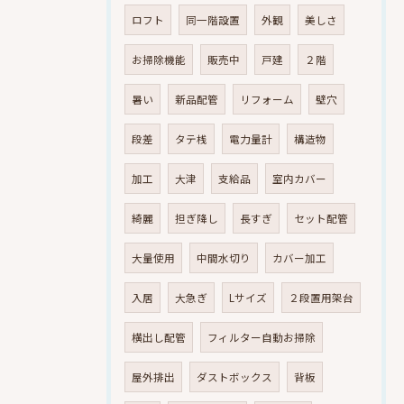
ロフト
同一階設置
外観
美しさ
お掃除機能
販売中
戸建
２階
暑い
新品配管
リフォーム
壁穴
段差
タテ桟
電力量計
構造物
加工
大津
支給品
室内カバー
綺麗
担ぎ降し
長すぎ
セット配管
大量使用
中間水切り
カバー加工
入居
大急ぎ
Lサイズ
２段置用架台
横出し配管
フィルター自動お掃除
屋外排出
ダストボックス
背板