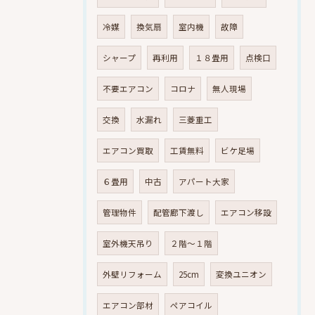
冷媒
換気扇
室内機
故障
シャープ
再利用
１８畳用
点検口
不要エアコン
コロナ
無人現場
交換
水漏れ
三菱重工
エアコン買取
工賃無料
ビケ足場
６畳用
中古
アパート大家
管理物件
配管廊下渡し
エアコン移設
室外機天吊り
２階～１階
外壁リフォーム
25cm
変換ユニオン
エアコン部材
ペアコイル