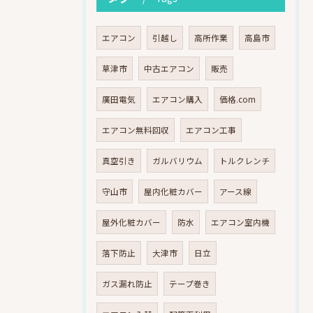
エアコン
引越し
高所作業
高島市
草津市
中古エアコン
販売
廣田電気
エアコン購入
価格.com
エアコン無料回収
エアコン工事
真空引き
ガルバリウム
トルクレンチ
守山市
屋内化粧カバー
アース線
屋外化粧カバー
防水
エアコン室内機
落下防止
大津市
日立
ガス漏れ防止
テープ巻き