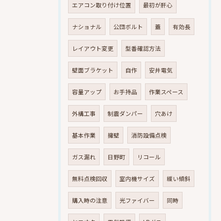
エアコン取り付け位置
最初が肝心
ナショナル
公団ボルト
蓋
有効長
レイアウト変更
型番確認方法
壁面ブラケット
自作
安井電気
容量アップ
お手持品
作業スペース
外構工事
制震ダンパー
穴あけ
基本作業
擁壁
消防設備点検
ガス漏れ
日野町
リコール
無料点検回収
室内機サイズ
緩い傾斜
購入時の注意
光ファイバー
同時