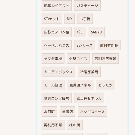
配管レイアウト
ガスチャージ
S’Bナット
DIY
お手持
自称エアコン屋
パテ
SANYO
へーベルハウス
Eシリーズ
取付有効長
ヤマダ電機
外壁にビス
強制冷房運転
カーテンボックス
冷暖房兼用
モール処理
窓貫通パネル
あったか
快適ロング暖房
富士通ゼネラル
水口町
量販店
ハシゴスペース
再利用不可
柱の間