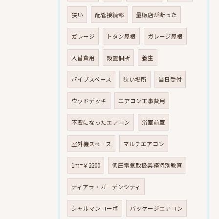
狭い
配管接続部
量販店が断った
ガレージ
トタン屋根
ガレージ屋根
入替費用
設置個所
養生
パイプスペース
狭い場所
当日受付
ウッドデッキ
エアコン工事費用
不要になったエアコン
浴室前室
室外機スペース
マルチエアコン
1m=￥2200
低圧電気取扱業務特別教育
ティアラ・ガーデンシティ
シャルマンコーポ
パッケージエアコン