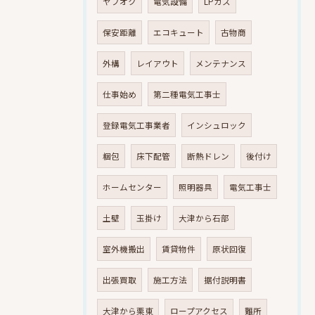
ヤフオク
電気設備
LPガス
保安距離
エコキュート
古物商
外構
レイアウト
メンテナンス
仕事始め
第二種電気工事士
登録電気工事業者
インシュロック
梱包
床下配管
断熱ドレン
後付け
ホームセンター
照明器具
電気工事士
土壁
玉掛け
大津から石部
室外機搬出
賃貸物件
原状回復
出張買取
施工方法
据付説明書
大津から栗東
ロープアクセス
難所