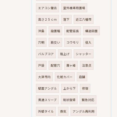
エアコン撤去
室外機専用置場
高さ２５ｃｍ
落下
近江八幡市
沖島
設置幅
配管延長
構造図面
穴明
筋交い
コウモリ
侵入
バルブコア
階上げ
シャッター
戸袋
配管穴
霧ヶ峰
注意点
大津市内
化粧カバー
店舗
壁面アングル
上から下
修理
貫通スリーブ
現状復帰
緊急対応
外壁タイル
換気
アングル再利用