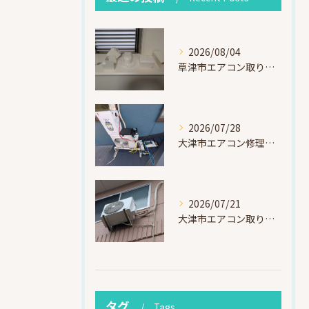
2026/08/04
草津市エアコン取り付け｜お客様取り外し済・化粧カバー再利用（ダイキン S225ATES・アウルコート草津）
2026/07/28
大津市エアコン修理｜冷媒漏れを特定！高所作業で東芝RAS-F221ARTを修理・ガスチャージ
2026/07/21
大津市エアコン取り付け｜他社で断られたマンション3階の壁面アングル高所作業（ハイセンス HA-J22H-W・プレジーオビワコ）
タグ
Tags