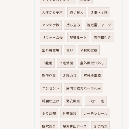
大津から草津
買い替え
３階～２階
アンテナ線
持ち込み
規定量チャージ
リフォーム後
配管ルート
高所横引き
室外機置場
低い
￥1000買取
18畳用
２階壁面
室外機取り外し
難所作業
３階カゴ
室外機電源
コンセント
屋内化粧カバー再利用
綺麗仕上げ
激安販売
３階～１階
上り勾配
外壁塗装
カーテンレール
壁穴あり
屋外排出ホース
２つ続き