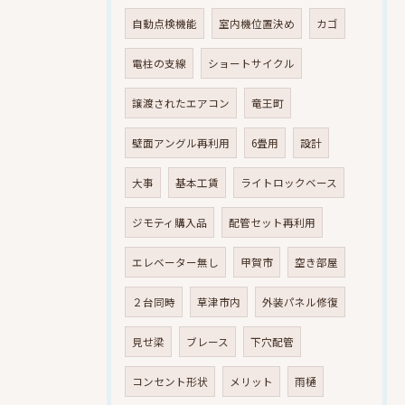
自動点検機能
室内機位置決め
カゴ
電柱の支線
ショートサイクル
譲渡されたエアコン
竜王町
壁面アングル再利用
6畳用
設計
大事
基本工賃
ライトロックベース
ジモティ購入品
配管セット再利用
エレベーター無し
甲賀市
空き部屋
２台同時
草津市内
外装パネル修復
見せ梁
ブレース
下穴配管
コンセント形状
メリット
雨樋