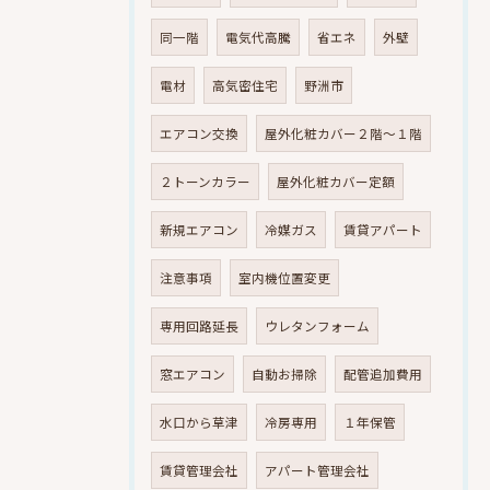
同一階
電気代高騰
省エネ
外壁
電材
高気密住宅
野洲市
エアコン交換
屋外化粧カバー２階～１階
２トーンカラー
屋外化粧カバー定額
新規エアコン
冷媒ガス
賃貸アパート
注意事項
室内機位置変更
専用回路延長
ウレタンフォーム
窓エアコン
自動お掃除
配管追加費用
水口から草津
冷房専用
１年保管
賃貸管理会社
アパート管理会社