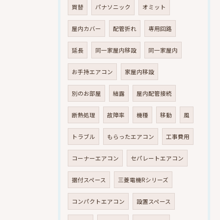
買替
パナソニック
オミット
屋内カバー
配管折れ
専用回路
延長
同一家屋内移設
同一家屋内
お手持エアコン
家屋内移設
別のお部屋
結露
屋内配管接続
断熱処理
故障率
機種
移動
風
トラブル
もらったエアコン
工事費用
コーナーエアコン
セパレートエアコン
据付スペース
三菱電機Rシリーズ
コンパクトエアコン
設置スペース