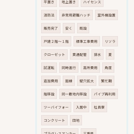
平置き
地上置き
ハイセンス
消防法
非常用避難ハッチ
室外機設置
販売完了
安く
既設
戸建２階～１階
標準工事費用
リソラ
クローゼット
貫通配管
排水
夏
試運転
同時進行
高所費用
角度
追加費用
廻縁
壁穴拡大
繁忙期
階移設
同一敷地内移設
パイプ再利用
ツーバイフォー
入居中
社員寮
コンクリート
団地
プラグレスアンカー
三重県