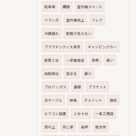
駐車場
欄間
室内機スペース
ベランダ
室外機地上
フレア
冷媒漏れ
配管が見えない
プラウドシティ大津京
キャンピングカー
配管２台
一部屋経由
排熱
違い
自動排出
詰まる
最小
プロパンガス
基礎
ブラケット
光ケーブル
相場
デメリット
値段
エアコン設置
２分４分
一条工務店
窓の上
同じ家
長押
脱衣所