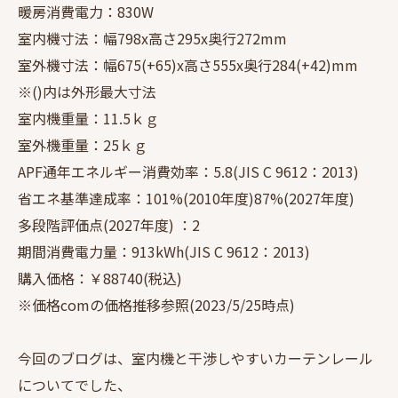
暖房消費電力：830W
室内機寸法：幅798x高さ295x奥行272mm
室外機寸法：幅675(+65)x高さ555x奥行284(+42)mm
※()内は外形最大寸法
室内機重量：11.5ｋｇ
室外機重量：25ｋｇ
APF通年エネルギー消費効率：5.8(JIS C 9612：2013)
省エネ基準達成率：101%(2010年度)87%(2027年度)
多段階評価点(2027年度) ：2
期間消費電力量：913kWh(JIS C 9612：2013)
購入価格：￥88740(税込)
※価格comの価格推移参照(2023/5/25時点)
今回のブログは、室内機と干渉しやすいカーテンレール
についてでした、