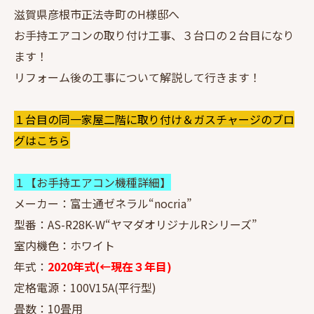
滋賀県彦根市正法寺町のH様邸へ
お手持エアコンの取り付け工事、３台口の２台目になり
ます！
リフォーム後の工事について解説して行きます！
１台目の同一家屋二階に取り付け＆ガスチャージのブロ
グはこちら
１【お手持エアコン機種詳細】
メーカー：富士通ゼネラル“nocria”
型番：AS-R28K-W“ヤマダオリジナルRシリーズ”
室内機色：ホワイト
年式：
2020年式(←現在３年目)
定格電源：100V15A(平行型)
畳数：10畳用