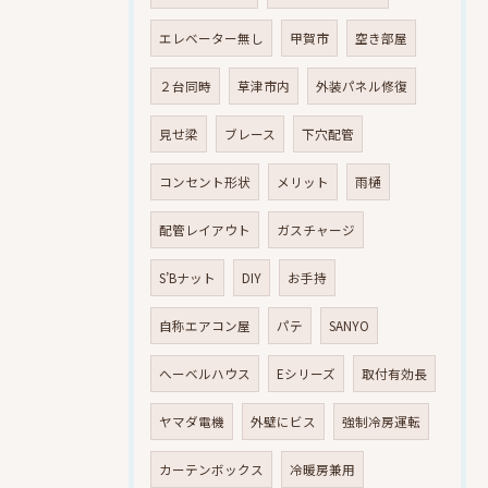
エレベーター無し
甲賀市
空き部屋
２台同時
草津市内
外装パネル修復
見せ梁
ブレース
下穴配管
コンセント形状
メリット
雨樋
配管レイアウト
ガスチャージ
S’Bナット
DIY
お手持
自称エアコン屋
パテ
SANYO
へーベルハウス
Eシリーズ
取付有効長
ヤマダ電機
外壁にビス
強制冷房運転
カーテンボックス
冷暖房兼用