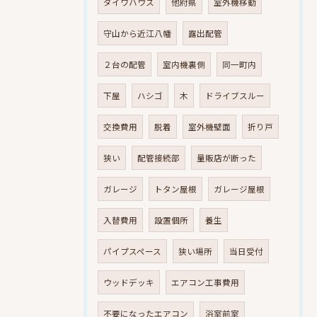
ダイワハウス
他府県
室外機移動
守山から近江八幡
露出配管
２台の配管
室内機裏側
同一町内
下屋
ハシゴ
木
ドライブスルー
交換費用
脱着
室外機壁面
折り戸
狭い
配管接続部
量販店が断った
ガレージ
トタン屋根
ガレージ屋根
入替費用
設置個所
養生
パイプスペース
狭い場所
当日受付
ウッドデッキ
エアコン工事費用
不要になったエアコン
浴室前室