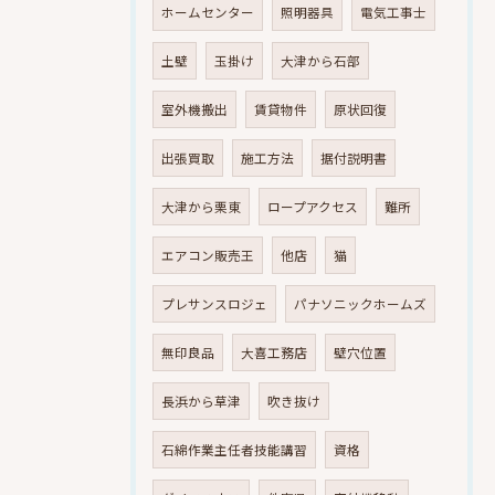
ホームセンター
照明器具
電気工事士
土壁
玉掛け
大津から石部
室外機搬出
賃貸物件
原状回復
出張買取
施工方法
据付説明書
大津から栗東
ロープアクセス
難所
エアコン販売王
他店
猫
プレサンスロジェ
パナソニックホームズ
無印良品
大喜工務店
壁穴位置
長浜から草津
吹き抜け
石綿作業主任者技能講習
資格