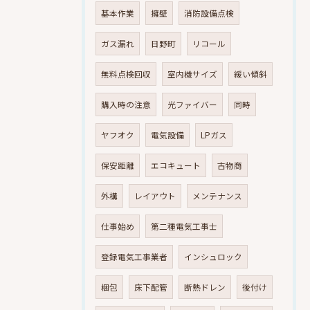
基本作業
擁壁
消防設備点検
ガス漏れ
日野町
リコール
無料点検回収
室内機サイズ
緩い傾斜
購入時の注意
光ファイバー
同時
ヤフオク
電気設備
LPガス
保安距離
エコキュート
古物商
外構
レイアウト
メンテナンス
仕事始め
第二種電気工事士
登録電気工事業者
インシュロック
梱包
床下配管
断熱ドレン
後付け