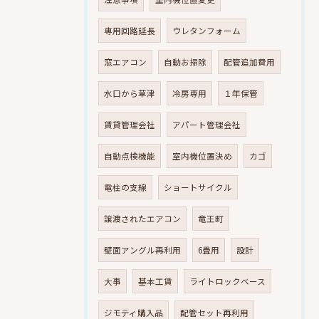
専用回路延長
ウレタンフォーム
窓エアコン
自動お掃除
配管追加費用
水口から草津
冷房専用
１年保管
賃貸管理会社
アパート管理会社
自動点検機能
室内機位置決め
カゴ
電柱の支線
ショートサイクル
譲渡されたエアコン
竜王町
壁面アングル再利用
6畳用
設計
大事
基本工賃
ライトロックベース
ジモティ購入品
配管セット再利用