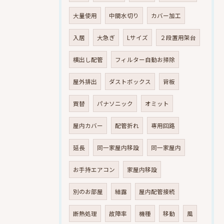
大量使用
中間水切り
カバー加工
入居
大急ぎ
Lサイズ
２段置用架台
横出し配管
フィルター自動お掃除
屋外排出
ダストボックス
背板
買替
パナソニック
オミット
屋内カバー
配管折れ
専用回路
延長
同一家屋内移設
同一家屋内
お手持エアコン
家屋内移設
別のお部屋
結露
屋内配管接続
断熱処理
故障率
機種
移動
風