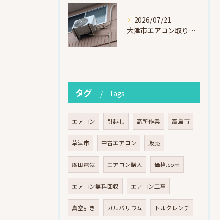
2026/07/21
大津市エアコン取り付け｜他社で断られたマンション3階の壁面アングル高所作業（ハイセンス HA-J22H-W・プレジーオビワコ）
タグ
Tags
エアコン
引越し
高所作業
高島市
草津市
中古エアコン
販売
廣田電気
エアコン購入
価格.com
エアコン無料回収
エアコン工事
真空引き
ガルバリウム
トルクレンチ