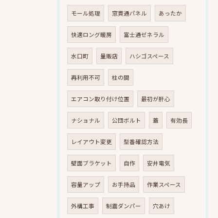
モール処理
窓貫通パネル
あったか
快適ロング暖房
富士通ゼネラル
水口町
量販店
ハシゴスペース
再利用不可
柱の間
エアコン取り付け位置
最初が肝心
ナショナル
公団ボルト
蓋
有効長
レイアウト変更
型番確認方法
壁面ブラケット
自作
安井電気
容量アップ
お手持品
作業スペース
外構工事
制震ダンパー
穴あけ