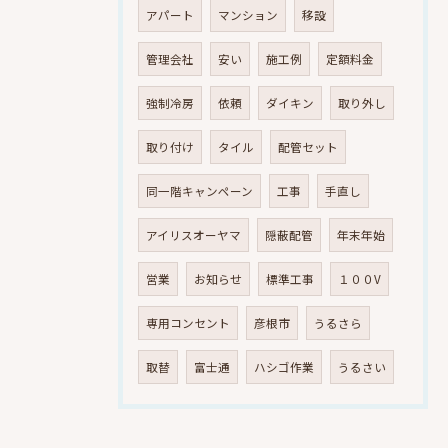
アパート
マンション
移設
管理会社
安い
施工例
定額料金
強制冷房
依頼
ダイキン
取り外し
取り付け
タイル
配管セット
同一階キャンペーン
工事
手直し
アイリスオーヤマ
隠蔽配管
年末年始
営業
お知らせ
標準工事
１００V
専用コンセント
彦根市
うるさら
取替
富士通
ハシゴ作業
うるさい