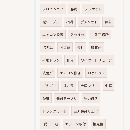
プロパンガス
基礎
ブラケット
光ケーブル
相場
デメリット
値段
エアコン設置
２分４分
一条工務店
窓の上
同じ家
長押
脱衣所
排水ドレン
作成
ワイヤードリモコン
洗面所
エアコン修理
ログハウス
ゴキブリ
福井県
大津マリー
中庭
破風
備付テーブル
狭い通路
トランクルーム
室外機吊り上げ
3階～１階
エアコン取付
相見積