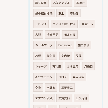
取り替え
２段アングル
250mm
最小据付寸法
窓上
不動産
リビング
エアコン取り替え
東近江市
入替
冷媒不足
モルタル
カールプラグ
Panasonic
施工事例
冷媒
換気扇
室内機
故障
シャープ
再利用
１８畳用
点検口
不要エアコン
コロナ
無人現場
交換
水漏れ
三菱重工
エアコン買取
工賃無料
ビケ足場