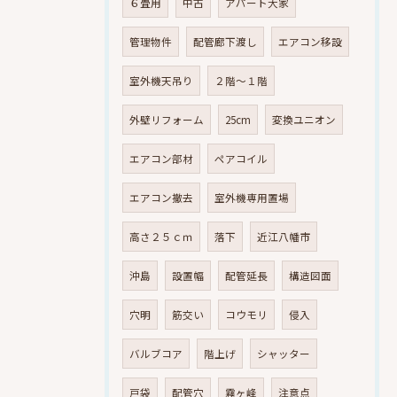
６畳用
中古
アパート大家
管理物件
配管廊下渡し
エアコン移設
室外機天吊り
２階～１階
外壁リフォーム
25cm
変換ユニオン
エアコン部材
ペアコイル
エアコン撤去
室外機専用置場
高さ２５ｃｍ
落下
近江八幡市
沖島
設置幅
配管延長
構造図面
穴明
筋交い
コウモリ
侵入
バルブコア
階上げ
シャッター
戸袋
配管穴
霧ヶ峰
注意点