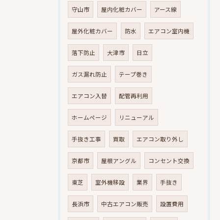
守山市
屋内化粧カバー
アース線
屋外化粧カバー
防水
エアコン室内機
落下防止
大津市
日立
ガス漏れ防止
テープ巻き
エアコン入替
配管再利用
ホームページ
リニューアル
手抜き工事
買取
エアコン取り外し
京都市
屋根アングル
コンセント交換
東芝
室外機移設
業界
手抜き
長浜市
中古エアコン販売
設置費用