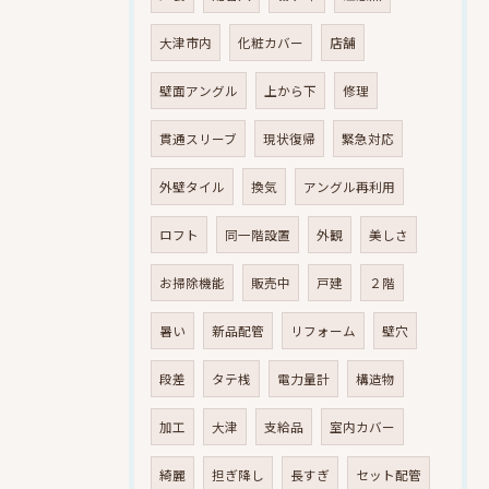
大津市内
化粧カバー
店舗
壁面アングル
上から下
修理
貫通スリーブ
現状復帰
緊急対応
外壁タイル
換気
アングル再利用
ロフト
同一階設置
外観
美しさ
お掃除機能
販売中
戸建
２階
暑い
新品配管
リフォーム
壁穴
段差
タテ桟
電力量計
構造物
加工
大津
支給品
室内カバー
綺麗
担ぎ降し
長すぎ
セット配管