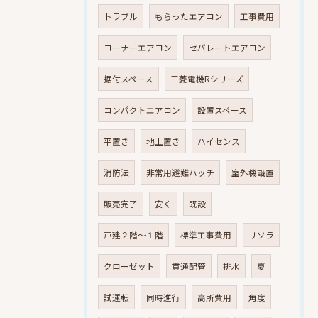
トラブル
もらったエアコン
工事費用
コーナーエアコン
セパレートエアコン
据付スペース
三菱電機Rシリーズ
コンパクトエアコン
設置スペース
平置き
地上置き
ハイセンス
消防法
非常用避難ハッチ
室外機設置
販売完了
安く
既設
戸建２階～１階
標準工事費用
リソラ
クローゼット
貫通配管
排水
夏
試運転
同時進行
高所費用
角度