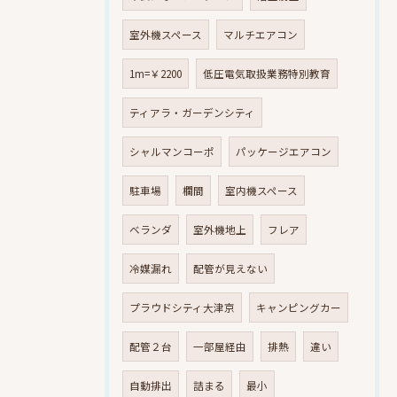
室外機スペース
マルチエアコン
1m=￥2200
低圧電気取扱業務特別教育
ティアラ・ガーデンシティ
シャルマンコーポ
パッケージエアコン
駐車場
欄間
室内機スペース
ベランダ
室外機地上
フレア
冷媒漏れ
配管が見えない
プラウドシティ大津京
キャンピングカー
配管２台
一部屋経由
排熱
違い
自動排出
詰まる
最小