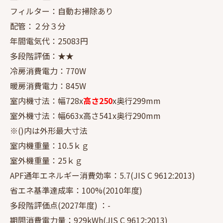
フィルター：自動お掃除あり
配管：２分３分
年間電気代：25083円
多段階評価：★★
冷房消費電力：770W
暖房消費電力：845W
室内機寸法：幅728x
高さ250
x奥行299mm
室外機寸法：幅663x高さ541x奥行290mm
※()内は外形最大寸法
室内機重量：10.5ｋｇ
室外機重量：25ｋｇ
APF通年エネルギー消費効率：5.7(JIS C 9612:2013)
省エネ基準達成率：100%(2010年度)
多段階評価点(2027年度) ：-
期間消費電力量：929kWh(JIS C 9612:2013)