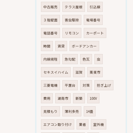
中古販売
テラス屋根
引込線
３階壁面
害虫駆除
電場番号
電話番号
リモコン
カーポート
時間
賃貸
ボードアンカー
内線規程
急勾配
色瓦
虫
セキスイハイム
滋賀
栗東市
三菱電機
平置台
対策
担ぎ上げ
費用
湖南市
新築
100V
見積もり
薄利多売
14畳
エアコン取り付け
業者
室外機