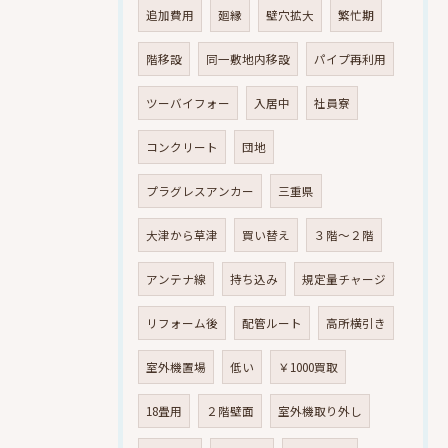
追加費用
廻縁
壁穴拡大
繁忙期
階移設
同一敷地内移設
パイプ再利用
ツーバイフォー
入居中
社員寮
コンクリート
団地
プラグレスアンカー
三重県
大津から草津
買い替え
３階～２階
アンテナ線
持ち込み
規定量チャージ
リフォーム後
配管ルート
高所横引き
室外機置場
低い
￥1000買取
18畳用
２階壁面
室外機取り外し