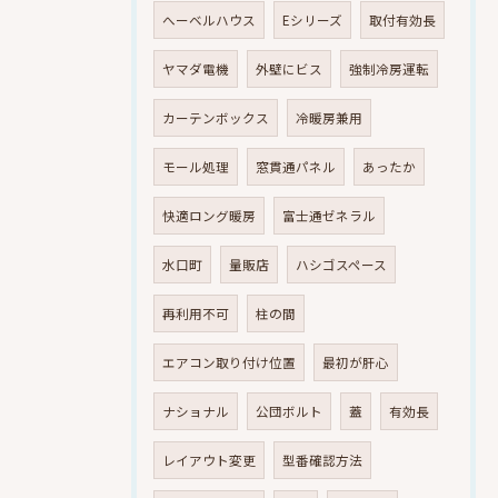
へーベルハウス
Eシリーズ
取付有効長
ヤマダ電機
外壁にビス
強制冷房運転
カーテンボックス
冷暖房兼用
モール処理
窓貫通パネル
あったか
快適ロング暖房
富士通ゼネラル
水口町
量販店
ハシゴスペース
再利用不可
柱の間
エアコン取り付け位置
最初が肝心
ナショナル
公団ボルト
蓋
有効長
レイアウト変更
型番確認方法