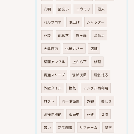
穴明
筋交い
コウモリ
侵入
バルブコア
階上げ
シャッター
戸袋
配管穴
霧ヶ峰
注意点
大津市内
化粧カバー
店舗
壁面アングル
上から下
修理
貫通スリーブ
現状復帰
緊急対応
外壁タイル
換気
アングル再利用
ロフト
同一階設置
外観
美しさ
お掃除機能
販売中
戸建
２階
暑い
新品配管
リフォーム
壁穴