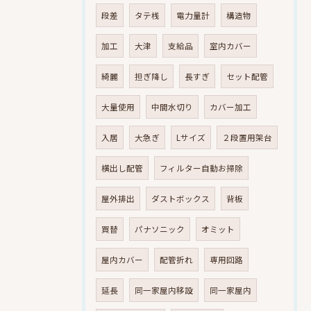
段差
タテ桟
電力量計
構造物
加工
大津
支給品
室内カバー
綺麗
担ぎ降し
長すぎ
セット配管
大量使用
中間水切り
カバー加工
入居
大急ぎ
Lサイズ
２段置用架台
横出し配管
フィルター自動お掃除
屋外排出
ダストボックス
背板
買替
パナソニック
オミット
屋内カバー
配管折れ
専用回路
延長
同一家屋内移設
同一家屋内