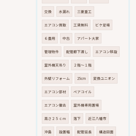
交換
水漏れ
三菱重工
エアコン買取
工賃無料
ビケ足場
６畳用
中古
アパート大家
管理物件
配管廊下渡し
エアコン移設
室外機天吊り
２階～１階
外壁リフォーム
25cm
変換ユニオン
エアコン部材
ペアコイル
エアコン撤去
室外機専用置場
高さ２５ｃｍ
落下
近江八幡市
沖島
設置幅
配管延長
構造図面