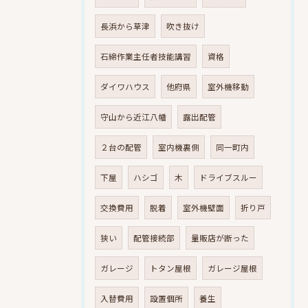
長浜から草津
吹き抜け
石綿作業主任者技能講習
資格
ダイワハウス
他府県
室外機移動
守山から近江八幡
露出配管
２台の配管
室内機裏側
同一町内
下屋
ハシゴ
木
ドライブスルー
交換費用
脱着
室外機壁面
折り戸
狭い
配管接続部
量販店が断った
ガレージ
トタン屋根
ガレージ屋根
入替費用
設置個所
養生