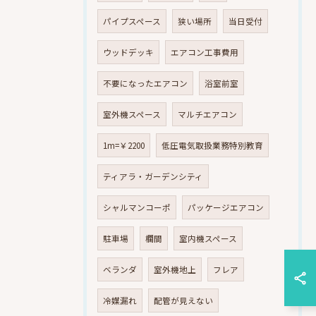
パイプスペース
狭い場所
当日受付
ウッドデッキ
エアコン工事費用
不要になったエアコン
浴室前室
室外機スペース
マルチエアコン
1m=￥2200
低圧電気取扱業務特別教育
ティアラ・ガーデンシティ
シャルマンコーポ
パッケージエアコン
駐車場
欄間
室内機スペース
ベランダ
室外機地上
フレア
冷媒漏れ
配管が見えない