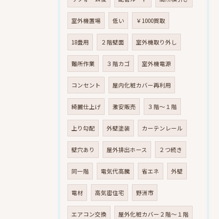
室外機置場
低い
￥1000買取
18畳用
２階壁面
室外機取り外し
難所作業
３階カゴ
室外機電源
コンセント
屋内化粧カバー再利用
綺麗仕上げ
激安販売
３階～１階
上り勾配
外壁塗装
カーテンレール
壁穴あり
屋外排出ホース
２つ続き
同一階
電気代高騰
省エネ
外壁
電材
高気密住宅
野洲市
エアコン交換
屋外化粧カバー２階～１階