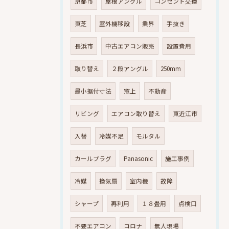
京都市
屋根アングル
コンセント交換
東芝
室外機移設
業界
手抜き
長浜市
中古エアコン販売
設置費用
取り替え
２段アングル
250mm
最小据付寸法
窓上
不動産
リビング
エアコン取り替え
東近江市
入替
冷媒不足
モルタル
カールプラグ
Panasonic
施工事例
冷媒
換気扇
室内機
故障
シャープ
再利用
１８畳用
点検口
不要エアコン
コロナ
無人現場