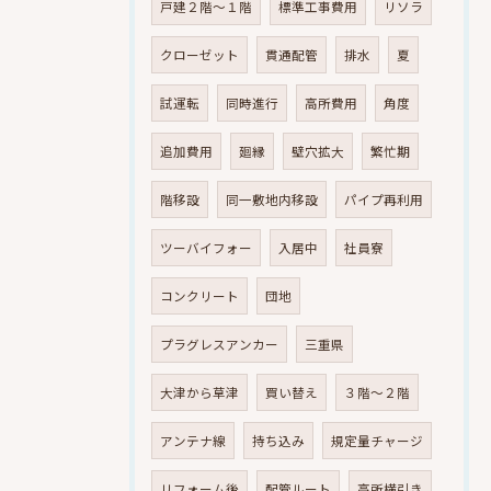
戸建２階～１階
標準工事費用
リソラ
クローゼット
貫通配管
排水
夏
試運転
同時進行
高所費用
角度
追加費用
廻縁
壁穴拡大
繁忙期
階移設
同一敷地内移設
パイプ再利用
ツーバイフォー
入居中
社員寮
コンクリート
団地
プラグレスアンカー
三重県
大津から草津
買い替え
３階～２階
アンテナ線
持ち込み
規定量チャージ
リフォーム後
配管ルート
高所横引き