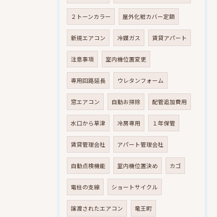
２トーンカラー
屋外化粧カバー定額
新規エアコン
冷媒ガス
賃貸アパート
注意事項
室内機位置変更
専用回路延長
ウレタンフォーム
窓エアコン
自動お掃除
配管追加費用
水口から草津
冷房専用
１年保管
賃貸管理会社
アパート管理会社
自動点検機能
室内機位置決め
カゴ
電柱の支線
ショートサイクル
譲渡されたエアコン
竜王町