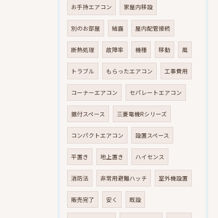
お手持エアコン
家屋内移設
別のお部屋
結露
屋内配管接続
断熱処理
故障率
機種
移動
風
トラブル
もらったエアコン
工事費用
コーナーエアコン
セパレートエアコン
据付スペース
三菱電機Rシリーズ
コンパクトエアコン
設置スペース
平置き
地上置き
ハイセンス
消防法
非常用避難ハッチ
室外機設置
販売完了
安く
既設