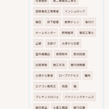
仕事始め
第二種電気工事士
登録電気工事業者
インシュロック
梱包
床下配管
断熱ドレン
後付け
ホームセンター
照明器具
電気工事士
土壁
玉掛け
大津から石部
室外機搬出
賃貸物件
原状回復
出張買取
施工方法
据付説明書
大津から栗東
ロープアクセス
難所
エアコン販売王
他店
猫
プレサンスロジェ
パナソニックホームズ
無印良品
大喜工務店
壁穴位置