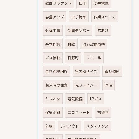
壁面ブラケット
自作
安井電気
容量アップ
お手持品
作業スペース
外構工事
制震ダンパー
穴あけ
基本作業
擁壁
消防設備点検
ガス漏れ
日野町
リコール
無料点検回収
室内機サイズ
緩い傾斜
購入時の注意
光ファイバー
同時
ヤフオク
電気設備
LPガス
保安距離
エコキュート
古物商
外構
レイアウト
メンテナンス