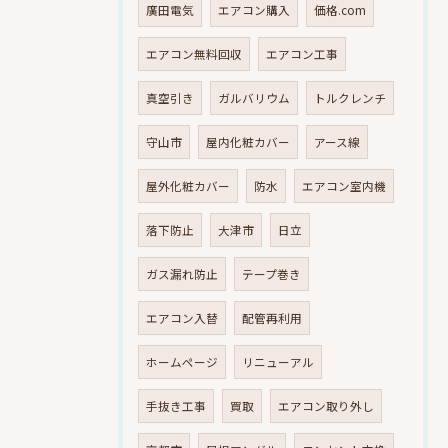
廣田電気
エアコン購入
価格.com
エアコン無料回収
エアコン工事
真空引き
ガルバリウム
トルクレンチ
守山市
屋内化粧カバー
アース線
屋外化粧カバー
防水
エアコン室内機
落下防止
大津市
日立
ガス漏れ防止
テープ巻き
エアコン入替
配管再利用
ホームページ
リニューアル
手抜き工事
買取
エアコン取り外し