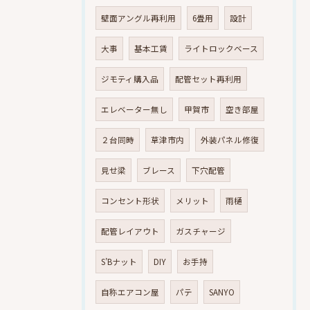
壁面アングル再利用
6畳用
設計
大事
基本工賃
ライトロックベース
ジモティ購入品
配管セット再利用
エレベーター無し
甲賀市
空き部屋
２台同時
草津市内
外装パネル修復
見せ梁
ブレース
下穴配管
コンセント形状
メリット
雨樋
配管レイアウト
ガスチャージ
S’Bナット
DIY
お手持
自称エアコン屋
パテ
SANYO