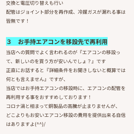
交換と電圧切り替えも行い
配管はジョイント部分を再作成、冷媒ガスが漏れる事は
皆無です！
３ お手持エアコンを移設先で再利用
当店への質問でよく言われるのが『エアコンの移設っ
て、新しいのを買う方が安いんでしょ？』です
正直にお話すると『詳細条件をお聞きしないと概算では
何とも言えません』ですが、
当店ではお手持エアコンの移設時に、エアコンの配管を
再利用する事をおすすめしております！
コロナ渦と相まって銅製品の高騰が止まりませんが、
どこよりもお安いエアコン移設の費用を提供出来る自信
はありますよ(^^)/