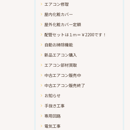
エアコン修理
屋内化粧カバー
屋外化粧カバー定額
配管セットは１ｍ＝￥2200です！
自動お掃除機能
新品エアコン購入
エアコン部材買取
中古エアコン販売中
中古エアコン販売終了
お知らせ
手抜き工事
専用回路
電気工事