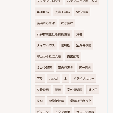
プレサンスロジェ
パナソニックホームズ
無印良品
大喜工務店
壁穴位置
長浜から草津
吹き抜け
石綿作業主任者技能講習
資格
ダイワハウス
他府県
室外機移動
守山から近江八幡
露出配管
２台の配管
室内機裏側
同一町内
下屋
ハシゴ
木
ドライブスルー
交換費用
脱着
室外機壁面
折り戸
狭い
配管接続部
量販店が断った
ガレージ
トタン屋根
ガレージ屋根