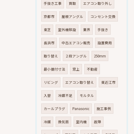
手抜き工事
買取
エアコン取り外し
京都市
屋根アングル
コンセント交換
東芝
室外機移設
業界
手抜き
長浜市
中古エアコン販売
設置費用
取り替え
２段アングル
250mm
最小据付寸法
窓上
不動産
リビング
エアコン取り替え
東近江市
入替
冷媒不足
モルタル
カールプラグ
Panasonic
施工事例
冷媒
換気扇
室内機
故障