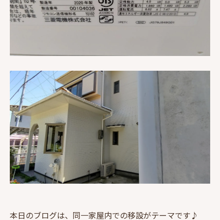
本日のブログは、同一家屋内での移設がテーマです♪