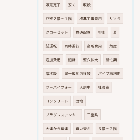
販売完了
安く
既設
戸建２階～１階
標準工事費用
リソラ
クローゼット
貫通配管
排水
夏
試運転
同時進行
高所費用
角度
追加費用
廻縁
壁穴拡大
繁忙期
階移設
同一敷地内移設
パイプ再利用
ツーバイフォー
入居中
社員寮
コンクリート
団地
プラグレスアンカー
三重県
大津から草津
買い替え
３階～２階