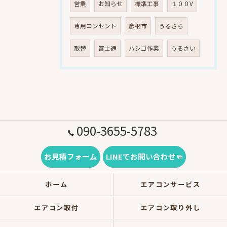
営業
お知らせ
標準工事
１００V
専用コンセント
彦根市
うるさら
取替
富士通
ハシゴ作業
うるさい
090-3655-5783
お見積フォーム
LINEでお問い合わせ
ホーム
エアコンサービス
エアコン取付
エアコン取り外し