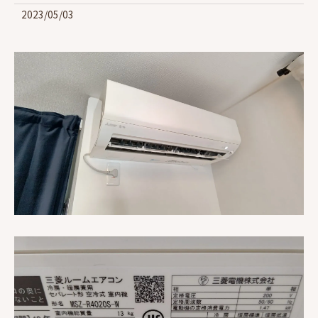
2023/05/03