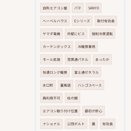
自称エアコン屋
パテ
SANYO
へーベルハウス
Eシリーズ
取付有効長
ヤマダ電機
外壁にビス
強制冷房運転
カーテンボックス
冷暖房兼用
モール処理
窓貫通パネル
あったか
快適ロング暖房
富士通ゼネラル
水口町
量販店
ハシゴスペース
再利用不可
柱の間
エアコン取り付け位置
最初が肝心
ナショナル
公団ボルト
蓋
有効長