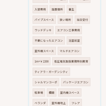
入替費用
設置個所
養生
パイプスペース
狭い場所
当日受付
ウッドデッキ
エアコン工事費用
不要になったエアコン
浴室前室
室外機スペース
マルチエアコン
1m=￥2200
低圧電気取扱業務特別教育
ティアラ・ガーデンシティ
シャルマンコーポ
パッケージエアコン
駐車場
欄間
室内機スペース
ベランダ
室外機地上
フレア