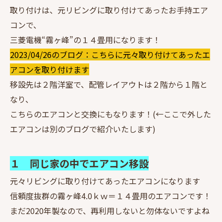
取り付けは、元リビングに取り付けてあったお手持エア
コンで、
三菱電機“霧ヶ峰”の１４畳用になります！
2023/04/26のブログ：こちらに元々取り付けてあったエ
アコンを取り付けます
移設先は２階洋室で、配管レイアウトは２階から１階と
なり、
こちらのエアコンと交換にもなります！(←ここで外した
エアコンは別のブログで紹介いたします)
１ 同じ家の中でエアコン移設
元々リビングに取り付けてあったエアコンになります
信頼度抜群の霧ヶ峰4.0ｋｗ＝１４畳用のエアコンです！
まだ2020年製なので、再利用しないと勿体ないですよね