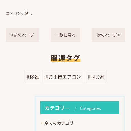
エアコン引越し
< 前のページ
一覧に戻る
次のページ >
関連タグ
#移設
#お手持エアコン
#同じ家
カテゴリー
Categories
全てのカテゴリー