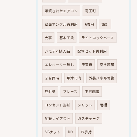
譲渡されたエアコン
竜王町
壁面アングル再利用
6畳用
設計
大事
基本工賃
ライトロックベース
ジモティ購入品
配管セット再利用
エレベーター無し
甲賀市
空き部屋
２台同時
草津市内
外装パネル修復
見せ梁
ブレース
下穴配管
コンセント形状
メリット
雨樋
配管レイアウト
ガスチャージ
S’Bナット
DIY
お手持