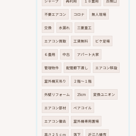
シャープ
再利用
１８畳用
点検口
不要エアコン
コロナ
無人現場
交換
水漏れ
三菱重工
エアコン買取
工賃無料
ビケ足場
６畳用
中古
アパート大家
管理物件
配管廊下渡し
エアコン移設
室外機天吊り
２階～１階
外壁リフォーム
25cm
変換ユニオン
エアコン部材
ペアコイル
エアコン撤去
室外機専用置場
高さ２５ｃｍ
落下
近江八幡市