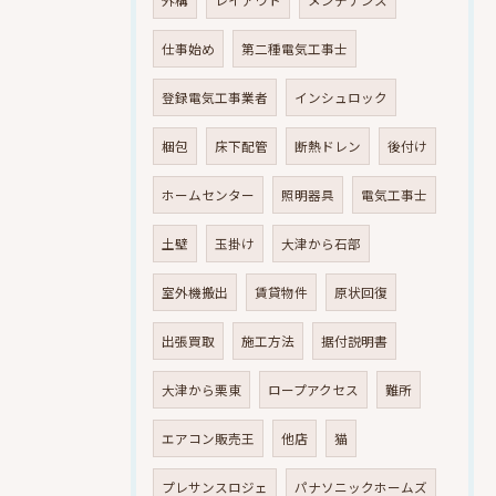
仕事始め
第二種電気工事士
登録電気工事業者
インシュロック
梱包
床下配管
断熱ドレン
後付け
ホームセンター
照明器具
電気工事士
土壁
玉掛け
大津から石部
室外機搬出
賃貸物件
原状回復
出張買取
施工方法
据付説明書
大津から栗東
ロープアクセス
難所
エアコン販売王
他店
猫
プレサンスロジェ
パナソニックホームズ