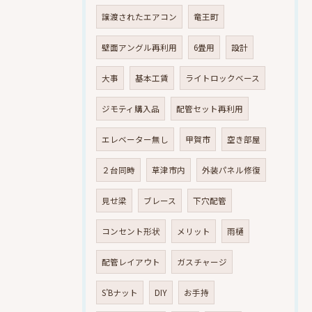
譲渡されたエアコン
竜王町
壁面アングル再利用
6畳用
設計
大事
基本工賃
ライトロックベース
ジモティ購入品
配管セット再利用
エレベーター無し
甲賀市
空き部屋
２台同時
草津市内
外装パネル修復
見せ梁
ブレース
下穴配管
コンセント形状
メリット
雨樋
配管レイアウト
ガスチャージ
S’Bナット
DIY
お手持