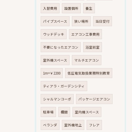
入替費用
設置個所
養生
パイプスペース
狭い場所
当日受付
ウッドデッキ
エアコン工事費用
不要になったエアコン
浴室前室
室外機スペース
マルチエアコン
1m=￥2200
低圧電気取扱業務特別教育
ティアラ・ガーデンシティ
シャルマンコーポ
パッケージエアコン
駐車場
欄間
室内機スペース
ベランダ
室外機地上
フレア