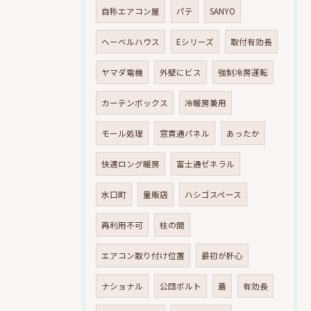
自称エアコン屋
パテ
SANYO
へーベルハウス
Eシリーズ
取付有効長
ヤマダ電機
外壁にビス
強制冷房運転
カーテンボックス
冷暖房兼用
モール処理
窓貫通パネル
あったか
快適ロング暖房
富士通ゼネラル
水口町
量販店
ハシゴスペース
再利用不可
柱の間
エアコン取り付け位置
最初が肝心
ナショナル
公団ボルト
蓋
有効長