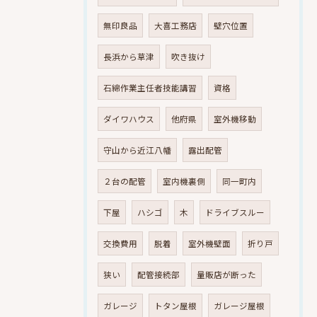
無印良品
大喜工務店
壁穴位置
長浜から草津
吹き抜け
石綿作業主任者技能講習
資格
ダイワハウス
他府県
室外機移動
守山から近江八幡
露出配管
２台の配管
室内機裏側
同一町内
下屋
ハシゴ
木
ドライブスルー
交換費用
脱着
室外機壁面
折り戸
狭い
配管接続部
量販店が断った
ガレージ
トタン屋根
ガレージ屋根