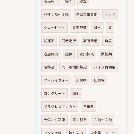
販売完了
安く
既設
戸建２階～１階
標準工事費用
リソラ
クローゼット
貫通配管
排水
夏
試運転
同時進行
高所費用
角度
追加費用
廻縁
壁穴拡大
繁忙期
階移設
同一敷地内移設
パイプ再利用
ツーバイフォー
入居中
社員寮
コンクリート
団地
プラグレスアンカー
三重県
大津から草津
買い替え
３階～２階
アンテナ線
持ち込み
規定量チャージ