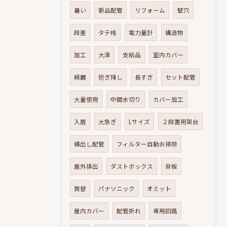
暑い
新品配管
リフォーム
壁穴
段差
タテ桟
電力量計
構造物
加工
大津
支給品
室内カバー
綺麗
担ぎ降し
長すぎ
セット配管
大量使用
中間水切り
カバー加工
入居
大急ぎ
Lサイズ
２段置用架台
横出し配管
フィルター自動お掃除
屋外排出
ダストボックス
背板
買替
パナソニック
オミット
屋内カバー
配管折れ
専用回路