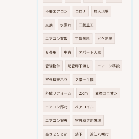
不要エアコン
コロナ
無人現場
交換
水漏れ
三菱重工
エアコン買取
工賃無料
ビケ足場
６畳用
中古
アパート大家
管理物件
配管廊下渡し
エアコン移設
室外機天吊り
２階～１階
外壁リフォーム
25cm
変換ユニオン
エアコン部材
ペアコイル
エアコン撤去
室外機専用置場
高さ２５ｃｍ
落下
近江八幡市