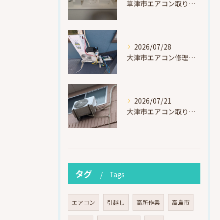
草津市エアコン取り付け｜お客様取り外し済・化粧カバー再利用（ダイキン S225ATES・アウルコート草津）
2026/07/28
大津市エアコン修理｜冷媒漏れを特定！高所作業で東芝RAS-F221ARTを修理・ガスチャージ
2026/07/21
大津市エアコン取り付け｜他社で断られたマンション3階の壁面アングル高所作業（ハイセンス HA-J22H-W・プレジーオビワコ）
タグ
Tags
エアコン
引越し
高所作業
高島市