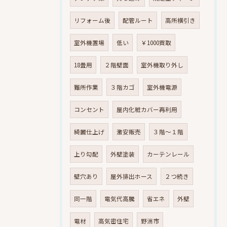
リフォーム後
配管ルート
高所横引き
室外機置場
低い
￥1000買取
18畳用
２階壁面
室外機取り外し
難所作業
３階カゴ
室外機電源
コンセント
屋内化粧カバー再利用
綺麗仕上げ
激安販売
３階～１階
上り勾配
外壁塗装
カーテンレール
壁穴あり
屋外排出ホース
２つ続き
同一階
電気代高騰
省エネ
外壁
電材
高気密住宅
野洲市