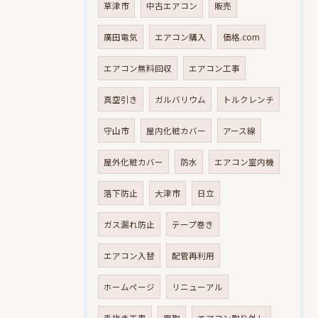
草津市
中古エアコン
販売
廣田電気
エアコン購入
価格.com
エアコン無料回収
エアコン工事
真空引き
ガルバリウム
トルクレンチ
守山市
屋内化粧カバー
アース線
屋外化粧カバー
防水
エアコン室内機
落下防止
大津市
日立
ガス漏れ防止
テープ巻き
エアコン入替
配管再利用
ホームページ
リニューアル
手抜き工事
買取
エアコン取り外し