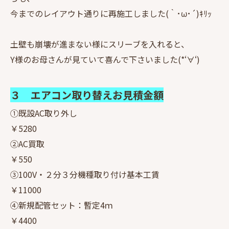
今までのレイアウト通りに再施工しました(｀･ω･´)ｷﾘｯ
土壁も崩壊が進まない様にスリーブを入れると、
Y様のお母さんが見ていて喜んで下さいました(*‘∀‘)
３ エアコン取り替えお見積金額
①既設AC取り外し
￥5280
②AC買取
￥550
③100V・２分３分機種取り付け基本工賃
￥11000
④新規配管セット：暫定4ｍ
￥4400