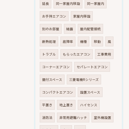
延長
同一家屋内移設
同一家屋内
お手持エアコン
家屋内移設
別のお部屋
結露
屋内配管接続
断熱処理
故障率
機種
移動
風
トラブル
もらったエアコン
工事費用
コーナーエアコン
セパレートエアコン
据付スペース
三菱電機Rシリーズ
コンパクトエアコン
設置スペース
平置き
地上置き
ハイセンス
消防法
非常用避難ハッチ
室外機設置