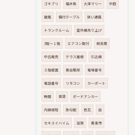
ゴキブリ
福井県
大津マリー
中庭
破風
備付テーブル
狭い通路
トランクルーム
室外機吊り上げ
3階～１階
エアコン取付
相見積
中古販売
テラス屋根
引込線
３階壁面
害虫駆除
電場番号
電話番号
リモコン
カーポート
時間
賃貸
ボードアンカー
内線規程
急勾配
色瓦
虫
セキスイハイム
滋賀
栗東市