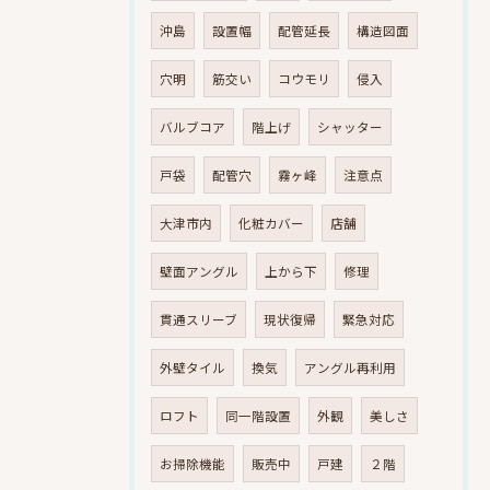
沖島
設置幅
配管延長
構造図面
穴明
筋交い
コウモリ
侵入
バルブコア
階上げ
シャッター
戸袋
配管穴
霧ヶ峰
注意点
大津市内
化粧カバー
店舗
壁面アングル
上から下
修理
貫通スリーブ
現状復帰
緊急対応
外壁タイル
換気
アングル再利用
ロフト
同一階設置
外観
美しさ
お掃除機能
販売中
戸建
２階