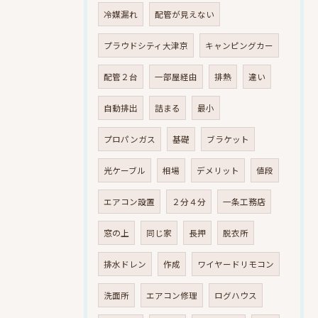
冷媒漏れ
配管が見えない
プラウドシティ大津京
キャンピングカー
配管２台
一部屋経由
排熱
違い
自動排出
詰まる
最小
プロパンガス
基礎
ブラケット
光ケーブル
相場
デメリット
値段
エアコン設置
２分４分
一条工務店
窓の上
同じ家
長押
脱衣所
排水ドレン
作成
ワイヤードリモコン
洗面所
エアコン修理
ログハウス