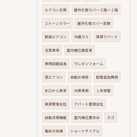
エアコン交換
屋外化粧カバー２階～１階
２トーンカラー
屋外化粧カバー定額
新規エアコン
冷媒ガス
賃貸アパート
注意事項
室内機位置変更
専用回路延長
ウレタンフォーム
窓エアコン
自動お掃除
配管追加費用
水口から草津
冷房専用
１年保管
賃貸管理会社
アパート管理会社
自動点検機能
室内機位置決め
カゴ
電柱の支線
ショートサイクル