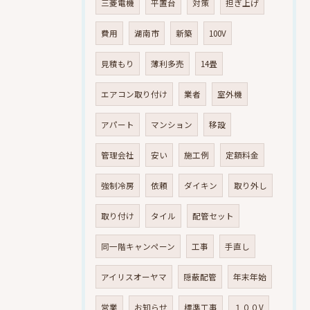
三菱電機
平置台
対策
担ぎ上げ
費用
湖南市
新築
100V
見積もり
薄利多売
14畳
エアコン取り付け
業者
室外機
アパート
マンション
移設
管理会社
安い
施工例
定額料金
強制冷房
依頼
ダイキン
取り外し
取り付け
タイル
配管セット
同一階キャンペーン
工事
手直し
アイリスオーヤマ
隠蔽配管
年末年始
営業
お知らせ
標準工事
１００V