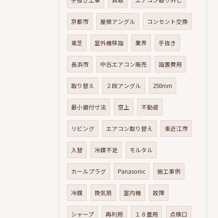
京都市
屋根アングル
コンセント交換
東芝
室外機移設
業界
手抜き
長浜市
中古エアコン販売
設置費用
取り替え
２段アングル
250mm
最小据付寸法
窓上
不動産
リビング
エアコン取り替え
東近江市
入替
冷媒不足
モルタル
カールプラグ
Panasonic
施工事例
冷媒
換気扇
室内機
故障
シャープ
再利用
１８畳用
点検口