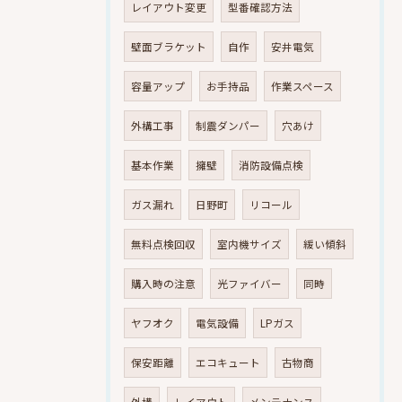
レイアウト変更
型番確認方法
壁面ブラケット
自作
安井電気
容量アップ
お手持品
作業スペース
外構工事
制震ダンパー
穴あけ
基本作業
擁壁
消防設備点検
ガス漏れ
日野町
リコール
無料点検回収
室内機サイズ
緩い傾斜
購入時の注意
光ファイバー
同時
ヤフオク
電気設備
LPガス
保安距離
エコキュート
古物商
外構
レイアウト
メンテナンス