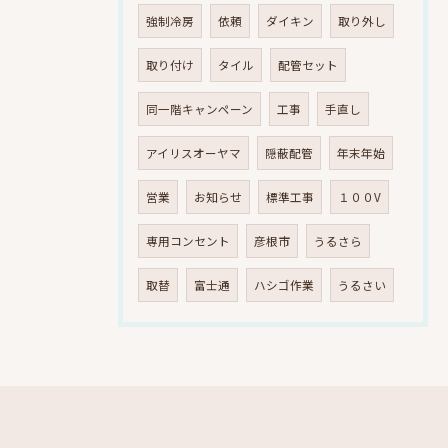
強制冷房
依頼
ダイキン
取り外し
取り付け
タイル
配管セット
同一階キャンペーン
工事
手直し
アイリスオーヤマ
隠蔽配管
年末年始
営業
お知らせ
標準工事
１００V
専用コンセント
彦根市
うるさら
取替
富士通
ハシゴ作業
うるさい