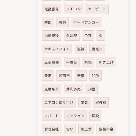
電話番号
リモコン
カーポート
時間
賃貸
ボードアンカー
内線規程
急勾配
色瓦
虫
セキスイハイム
滋賀
栗東市
三菱電機
平置台
対策
担ぎ上げ
費用
湖南市
新築
100V
見積もり
薄利多売
14畳
エアコン取り付け
業者
室外機
アパート
マンション
移設
管理会社
安い
施工例
定額料金