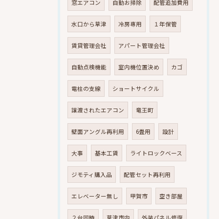
窓エアコン
自動お掃除
配管追加費用
水口から草津
冷房専用
１年保管
賃貸管理会社
アパート管理会社
自動点検機能
室内機位置決め
カゴ
電柱の支線
ショートサイクル
譲渡されたエアコン
竜王町
壁面アングル再利用
6畳用
設計
大事
基本工賃
ライトロックベース
ジモティ購入品
配管セット再利用
エレベーター無し
甲賀市
空き部屋
２台同時
草津市内
外装パネル修復