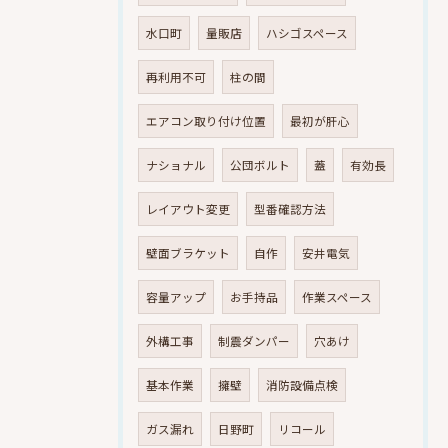
水口町
量販店
ハシゴスペース
再利用不可
柱の間
エアコン取り付け位置
最初が肝心
ナショナル
公団ボルト
蓋
有効長
レイアウト変更
型番確認方法
壁面ブラケット
自作
安井電気
容量アップ
お手持品
作業スペース
外構工事
制震ダンパー
穴あけ
基本作業
擁壁
消防設備点検
ガス漏れ
日野町
リコール