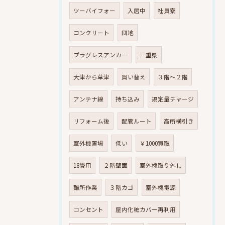
ツーバイフォー
入居中
社員寮
コンクリート
団地
プラグレスアンカー
三重県
大津から草津
買い替え
３階～２階
アンテナ線
持ち込み
規定量チャージ
リフォーム後
配管ルート
高所横引き
室外機置場
低い
￥1000買取
18畳用
２階壁面
室外機取り外し
難所作業
３階カゴ
室外機電源
コンセント
屋内化粧カバー再利用