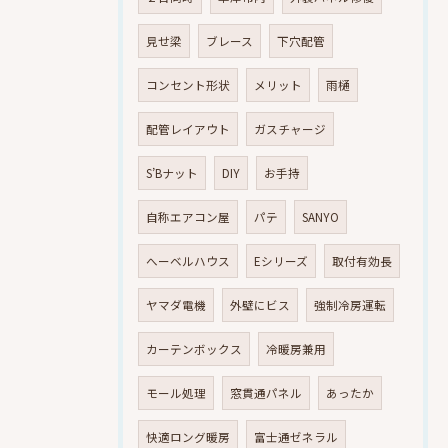
見せ梁
ブレース
下穴配管
コンセント形状
メリット
雨樋
配管レイアウト
ガスチャージ
S’Bナット
DIY
お手持
自称エアコン屋
パテ
SANYO
へーベルハウス
Eシリーズ
取付有効長
ヤマダ電機
外壁にビス
強制冷房運転
カーテンボックス
冷暖房兼用
モール処理
窓貫通パネル
あったか
快適ロング暖房
富士通ゼネラル