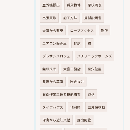
室外機搬出
賃貸物件
原状回復
出張買取
施工方法
据付説明書
大津から栗東
ロープアクセス
難所
エアコン販売王
他店
猫
プレサンスロジェ
パナソニックホームズ
無印良品
大喜工務店
壁穴位置
長浜から草津
吹き抜け
石綿作業主任者技能講習
資格
ダイワハウス
他府県
室外機移動
守山から近江八幡
露出配管