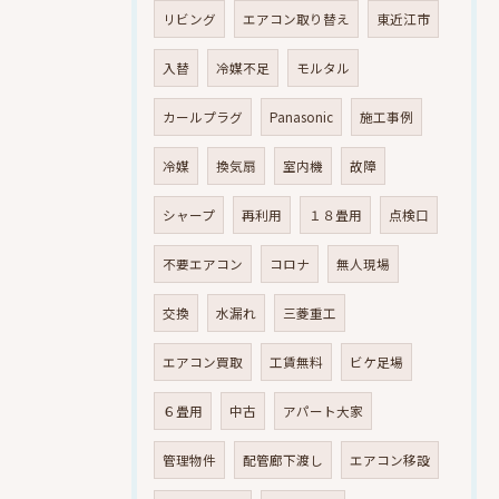
リビング
エアコン取り替え
東近江市
入替
冷媒不足
モルタル
カールプラグ
Panasonic
施工事例
冷媒
換気扇
室内機
故障
シャープ
再利用
１８畳用
点検口
不要エアコン
コロナ
無人現場
交換
水漏れ
三菱重工
エアコン買取
工賃無料
ビケ足場
６畳用
中古
アパート大家
管理物件
配管廊下渡し
エアコン移設