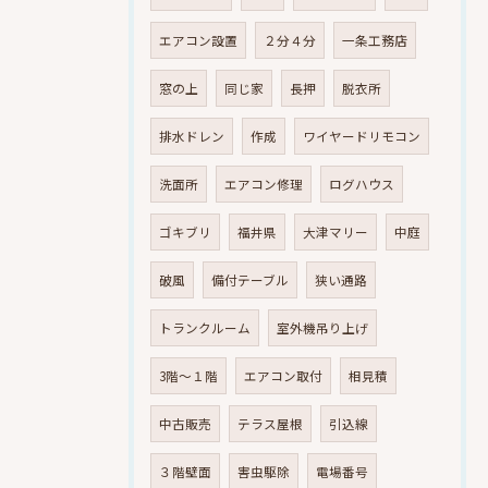
エアコン設置
２分４分
一条工務店
窓の上
同じ家
長押
脱衣所
排水ドレン
作成
ワイヤードリモコン
洗面所
エアコン修理
ログハウス
ゴキブリ
福井県
大津マリー
中庭
破風
備付テーブル
狭い通路
トランクルーム
室外機吊り上げ
3階～１階
エアコン取付
相見積
中古販売
テラス屋根
引込線
３階壁面
害虫駆除
電場番号