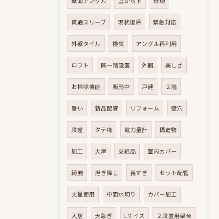
壁面アングル
上から下
修理
貫通スリーブ
現状復帰
緊急対応
外壁タイル
換気
アングル再利用
ロフト
同一階設置
外観
美しさ
お掃除機能
販売中
戸建
２階
暑い
新品配管
リフォーム
壁穴
段差
タテ桟
電力量計
構造物
加工
大津
支給品
室内カバー
綺麗
担ぎ降し
長すぎ
セット配管
大量使用
中間水切り
カバー加工
入居
大急ぎ
Lサイズ
２段置用架台