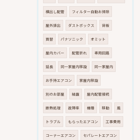
横出し配管
フィルター自動お掃除
屋外排出
ダストボックス
背板
買替
パナソニック
オミット
屋内カバー
配管折れ
専用回路
延長
同一家屋内移設
同一家屋内
お手持エアコン
家屋内移設
別のお部屋
結露
屋内配管接続
断熱処理
故障率
機種
移動
風
トラブル
もらったエアコン
工事費用
コーナーエアコン
セパレートエアコン