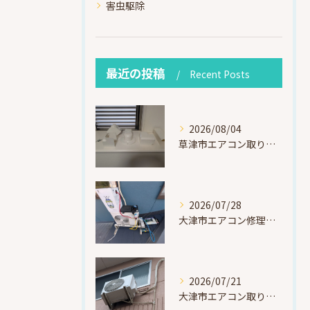
害虫駆除
最近の投稿
Recent Posts
2026/08/04
草津市エアコン取り付け｜お客様取り外し済・化粧カバー再利用（ダイキン S225ATES・アウルコート草津）
2026/07/28
大津市エアコン修理｜冷媒漏れを特定！高所作業で東芝RAS-F221ARTを修理・ガスチャージ
2026/07/21
大津市エアコン取り付け｜他社で断られたマンション3階の壁面アングル高所作業（ハイセンス HA-J22H-W・プレジーオビワコ）