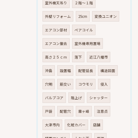
室外機天吊り
２階～１階
外壁リフォーム
25cm
変換ユニオン
エアコン部材
ペアコイル
エアコン撤去
室外機専用置場
高さ２５ｃｍ
落下
近江八幡市
沖島
設置幅
配管延長
構造図面
穴明
筋交い
コウモリ
侵入
バルブコア
階上げ
シャッター
戸袋
配管穴
霧ヶ峰
注意点
大津市内
化粧カバー
店舗