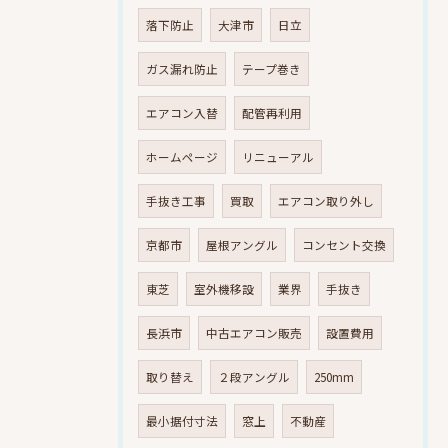
落下防止
大津市
日立
ガス漏れ防止
テープ巻き
エアコン入替
配管再利用
ホームページ
リニューアル
手抜き工事
買取
エアコン取り外し
京都市
屋根アングル
コンセント交換
東芝
室外機移設
業界
手抜き
長浜市
中古エアコン販売
設置費用
取り替え
２段アングル
250mm
最小据付寸法
窓上
不動産