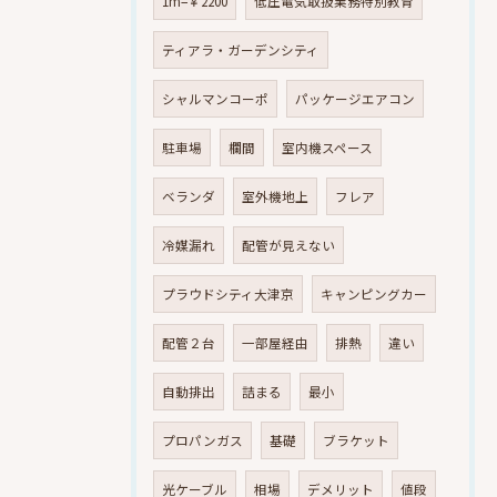
1m=￥2200
低圧電気取扱業務特別教育
ティアラ・ガーデンシティ
シャルマンコーポ
パッケージエアコン
駐車場
欄間
室内機スペース
ベランダ
室外機地上
フレア
冷媒漏れ
配管が見えない
プラウドシティ大津京
キャンピングカー
配管２台
一部屋経由
排熱
違い
自動排出
詰まる
最小
プロパンガス
基礎
ブラケット
光ケーブル
相場
デメリット
値段