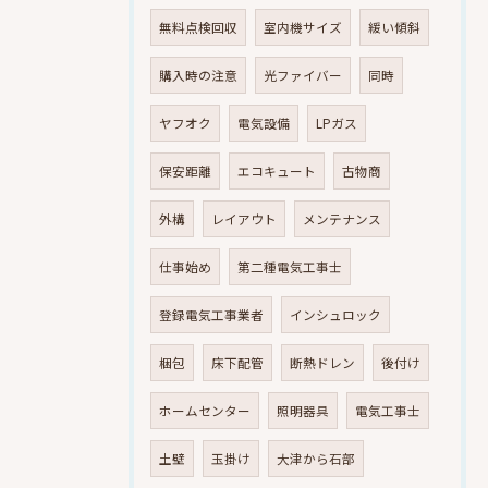
無料点検回収
室内機サイズ
緩い傾斜
購入時の注意
光ファイバー
同時
ヤフオク
電気設備
LPガス
保安距離
エコキュート
古物商
外構
レイアウト
メンテナンス
仕事始め
第二種電気工事士
登録電気工事業者
インシュロック
梱包
床下配管
断熱ドレン
後付け
ホームセンター
照明器具
電気工事士
土壁
玉掛け
大津から石部