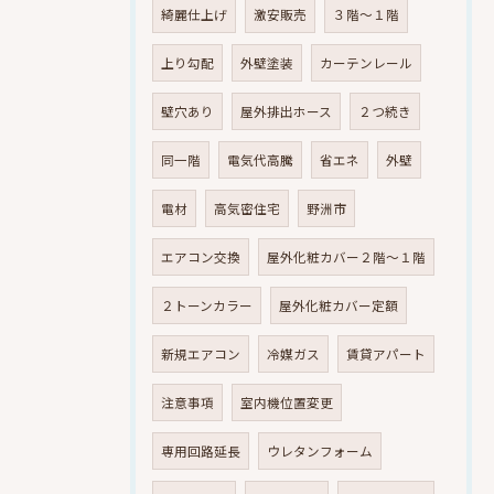
綺麗仕上げ
激安販売
３階～１階
上り勾配
外壁塗装
カーテンレール
壁穴あり
屋外排出ホース
２つ続き
同一階
電気代高騰
省エネ
外壁
電材
高気密住宅
野洲市
エアコン交換
屋外化粧カバー２階～１階
２トーンカラー
屋外化粧カバー定額
新規エアコン
冷媒ガス
賃貸アパート
注意事項
室内機位置変更
専用回路延長
ウレタンフォーム