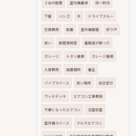
２台の配管
室内機裏側
同一町内
下屋
ハシゴ
木
ドライブスルー
交換費用
脱着
室外機壁面
折り戸
狭い
配管接続部
量販店が断った
ガレージ
トタン屋根
ガレージ屋根
入替費用
設置個所
養生
パイプスペース
狭い場所
当日受付
ウッドデッキ
エアコン工事費用
不要になったエアコン
浴室前室
室外機スペース
マルチエアコン