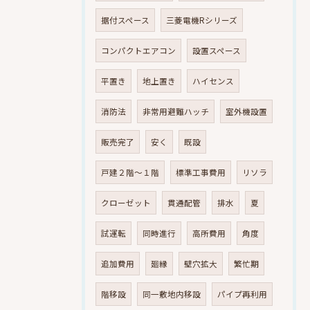
据付スペース
三菱電機Rシリーズ
コンパクトエアコン
設置スペース
平置き
地上置き
ハイセンス
消防法
非常用避難ハッチ
室外機設置
販売完了
安く
既設
戸建２階～１階
標準工事費用
リソラ
クローゼット
貫通配管
排水
夏
試運転
同時進行
高所費用
角度
追加費用
廻縁
壁穴拡大
繁忙期
階移設
同一敷地内移設
パイプ再利用