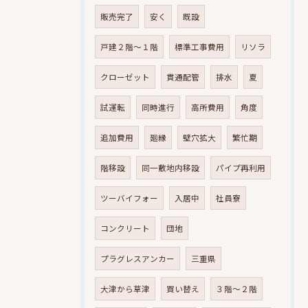
販売完了
安く
既設
戸建２階～１階
標準工事費用
リソラ
クローゼット
貫通配管
排水
夏
試運転
同時進行
高所費用
角度
追加費用
廻縁
壁穴拡大
繁忙期
階移設
同一敷地内移設
パイプ再利用
ツーバイフォー
入居中
社員寮
コンクリート
団地
プラグレスアンカー
三重県
大津から草津
買い替え
３階～２階