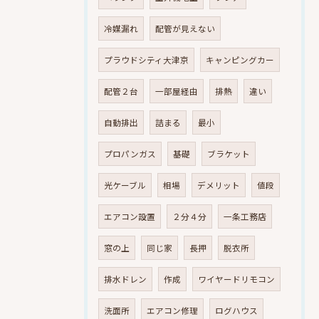
冷媒漏れ
配管が見えない
プラウドシティ大津京
キャンピングカー
配管２台
一部屋経由
排熱
違い
自動排出
詰まる
最小
プロパンガス
基礎
ブラケット
光ケーブル
相場
デメリット
値段
エアコン設置
２分４分
一条工務店
窓の上
同じ家
長押
脱衣所
排水ドレン
作成
ワイヤードリモコン
洗面所
エアコン修理
ログハウス