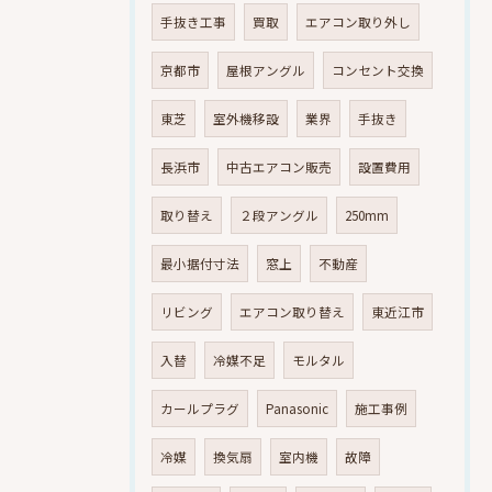
手抜き工事
買取
エアコン取り外し
京都市
屋根アングル
コンセント交換
東芝
室外機移設
業界
手抜き
長浜市
中古エアコン販売
設置費用
取り替え
２段アングル
250mm
最小据付寸法
窓上
不動産
リビング
エアコン取り替え
東近江市
入替
冷媒不足
モルタル
カールプラグ
Panasonic
施工事例
冷媒
換気扇
室内機
故障