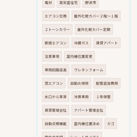
電材
高気密住宅
野洲市
エアコン交換
屋外化粧カバー２階～１階
２トーンカラー
屋外化粧カバー定額
新規エアコン
冷媒ガス
賃貸アパート
注意事項
室内機位置変更
専用回路延長
ウレタンフォーム
窓エアコン
自動お掃除
配管追加費用
水口から草津
冷房専用
１年保管
賃貸管理会社
アパート管理会社
自動点検機能
室内機位置決め
カゴ