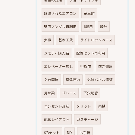
電柱の支線
ショートサイクル
譲渡されたエアコン
竜王町
壁面アングル再利用
6畳用
設計
大事
基本工賃
ライトロックベース
ジモティ購入品
配管セット再利用
エレベーター無し
甲賀市
空き部屋
２台同時
草津市内
外装パネル修復
見せ梁
ブレース
下穴配管
コンセント形状
メリット
雨樋
配管レイアウト
ガスチャージ
S’Bナット
DIY
お手持