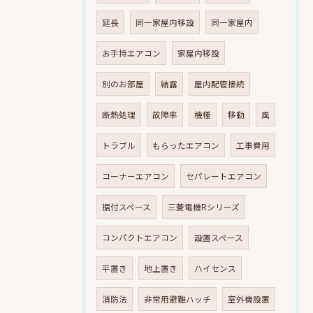
延長
同一家屋内移設
同一家屋内
お手持エアコン
家屋内移設
別のお部屋
結露
屋内配管接続
断熱処理
故障率
機種
移動
風
トラブル
もらったエアコン
工事費用
コーナーエアコン
セパレートエアコン
据付スペース
三菱電機Rシリーズ
コンパクトエアコン
設置スペース
平置き
地上置き
ハイセンス
消防法
非常用避難ハッチ
室外機設置