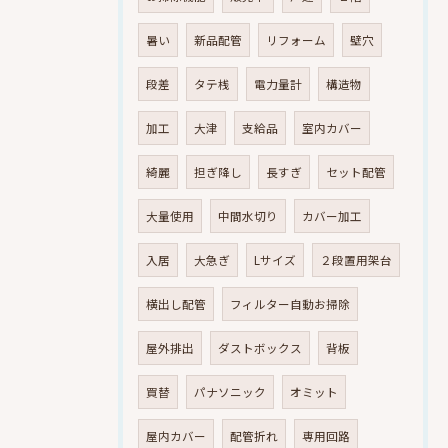
暑い
新品配管
リフォーム
壁穴
段差
タテ桟
電力量計
構造物
加工
大津
支給品
室内カバー
綺麗
担ぎ降し
長すぎ
セット配管
大量使用
中間水切り
カバー加工
入居
大急ぎ
Lサイズ
２段置用架台
横出し配管
フィルター自動お掃除
屋外排出
ダストボックス
背板
買替
パナソニック
オミット
屋内カバー
配管折れ
専用回路