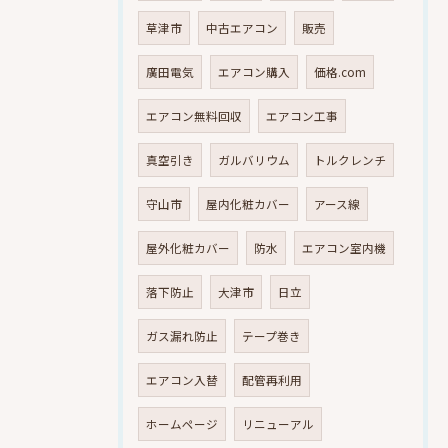
草津市
中古エアコン
販売
廣田電気
エアコン購入
価格.com
エアコン無料回収
エアコン工事
真空引き
ガルバリウム
トルクレンチ
守山市
屋内化粧カバー
アース線
屋外化粧カバー
防水
エアコン室内機
落下防止
大津市
日立
ガス漏れ防止
テープ巻き
エアコン入替
配管再利用
ホームページ
リニューアル