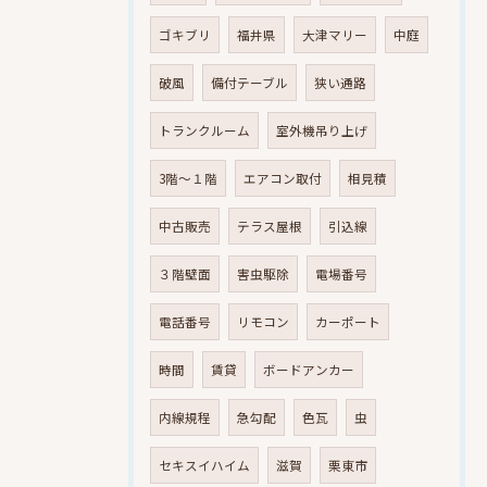
ゴキブリ
福井県
大津マリー
中庭
破風
備付テーブル
狭い通路
トランクルーム
室外機吊り上げ
3階～１階
エアコン取付
相見積
中古販売
テラス屋根
引込線
３階壁面
害虫駆除
電場番号
電話番号
リモコン
カーポート
時間
賃貸
ボードアンカー
内線規程
急勾配
色瓦
虫
セキスイハイム
滋賀
栗東市