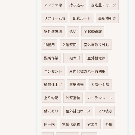
アンテナ線
持ち込み
規定量チャージ
リフォーム後
配管ルート
高所横引き
室外機置場
低い
￥1000買取
18畳用
２階壁面
室外機取り外し
難所作業
３階カゴ
室外機電源
コンセント
屋内化粧カバー再利用
綺麗仕上げ
激安販売
３階～１階
上り勾配
外壁塗装
カーテンレール
壁穴あり
屋外排出ホース
２つ続き
同一階
電気代高騰
省エネ
外壁