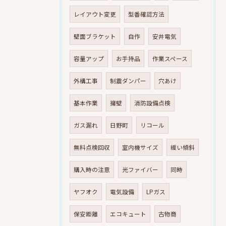
レイアウト変更
型番確認方法
壁面ブラケット
自作
安井電気
容量アップ
お手持品
作業スペース
外構工事
制震ダンパー
穴あけ
基本作業
擁壁
消防設備点検
ガス漏れ
日野町
リコール
無料点検回収
室内機サイズ
緩い傾斜
購入時の注意
光ファイバー
同時
ヤフオク
電気設備
LPガス
保安距離
エコキュート
古物商