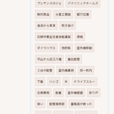
プレサンスロジェ
パナソニックホームズ
無印良品
大喜工務店
壁穴位置
長浜から草津
吹き抜け
石綿作業主任者技能講習
資格
ダイワハウス
他府県
室外機移動
守山から近江八幡
露出配管
２台の配管
室内機裏側
同一町内
下屋
ハシゴ
木
ドライブスルー
交換費用
脱着
室外機壁面
折り戸
狭い
配管接続部
量販店が断った