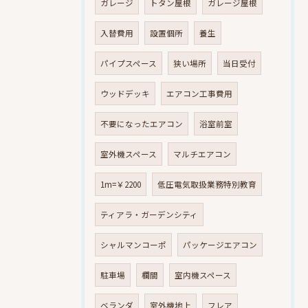
ガレージ
トタン屋根
ガレージ屋根
入替費用
設置個所
養生
パイプスペース
狭い場所
当日受付
ウッドデッキ
エアコン工事費用
不要になったエアコン
浴室前室
室外機スペース
マルチエアコン
1m=￥2200
低圧電気取扱業務特別教育
ティアラ・ガーデンシティ
シャルマンコーポ
パッケージエアコン
駐車場
欄間
室内機スペース
ベランダ
室外機地上
フレア