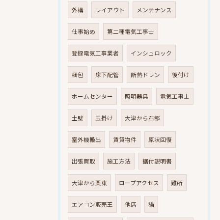
外構
レイアウト
メンテナンス
仕事始め
第二種電気工事士
登録電気工事業者
インシュロック
梱包
床下配管
断熱ドレン
後付け
ホームセンター
照明器具
電気工事士
土壁
玉掛け
大津から石部
室外機搬出
賃貸物件
原状回復
出張買取
施工方法
据付説明書
大津から栗東
ロープアクセス
難所
エアコン販売王
他店
猫