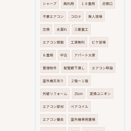
シャープ
再利用
１８畳用
点検口
不要エアコン
コロナ
無人現場
交換
水漏れ
三菱重工
エアコン買取
工賃無料
ビケ足場
６畳用
中古
アパート大家
管理物件
配管廊下渡し
エアコン移設
室外機天吊り
２階～１階
外壁リフォーム
25cm
変換ユニオン
エアコン部材
ペアコイル
エアコン撤去
室外機専用置場