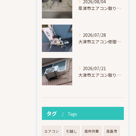
2026/08/04
草津市エアコン取り付け｜お客様取り外し済・化粧カバー再利用（ダイキン S225ATES・アウルコート草津）
2026/07/28
大津市エアコン修理｜冷媒漏れを特定！高所作業で東芝RAS-F221ARTを修理・ガスチャージ
2026/07/21
大津市エアコン取り付け｜他社で断られたマンション3階の壁面アングル高所作業（ハイセンス HA-J22H-W・プレジーオビワコ）
タグ
Tags
エアコン
引越し
高所作業
高島市