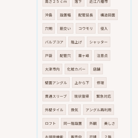
高さ２５ｃｍ
落下
近江八幡市
沖島
設置幅
配管延長
構造図面
穴明
筋交い
コウモリ
侵入
バルブコア
階上げ
シャッター
戸袋
配管穴
霧ヶ峰
注意点
大津市内
化粧カバー
店舗
壁面アングル
上から下
修理
貫通スリーブ
現状復帰
緊急対応
外壁タイル
換気
アングル再利用
ロフト
同一階設置
外観
美しさ
お掃除機能
販売中
戸建
２階