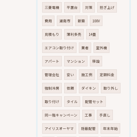
三菱電機
平置台
対策
担ぎ上げ
費用
湖南市
新築
100V
見積もり
薄利多売
14畳
エアコン取り付け
業者
室外機
アパート
マンション
移設
管理会社
安い
施工例
定額料金
強制冷房
依頼
ダイキン
取り外し
取り付け
タイル
配管セット
同一階キャンペーン
工事
手直し
アイリスオーヤマ
隠蔽配管
年末年始