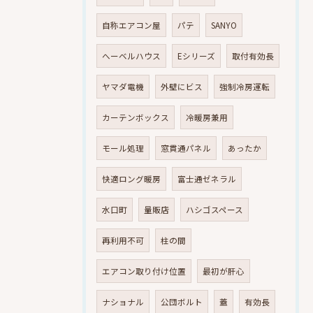
自称エアコン屋
パテ
SANYO
へーベルハウス
Eシリーズ
取付有効長
ヤマダ電機
外壁にビス
強制冷房運転
カーテンボックス
冷暖房兼用
モール処理
窓貫通パネル
あったか
快適ロング暖房
富士通ゼネラル
水口町
量販店
ハシゴスペース
再利用不可
柱の間
エアコン取り付け位置
最初が肝心
ナショナル
公団ボルト
蓋
有効長